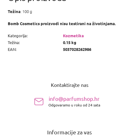
: 100 g
Težina
Bomb Cosmetics proizvodi nisu testirani na životinjama.
Kategorija
:
Kozmetika
Težina
:
0.15 kg
EAN
:
5037028262986
P
o
Kontaktirajte nas
d
n
info@parfumshop.hr
o
Odgovaramo u roku od 24 sata
ž
j
e
Informacije za vas