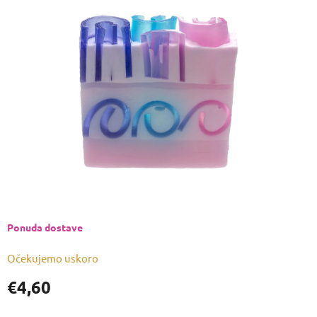
je
0,0
od
5
zvjezdica.
Ponuda dostave
Očekujemo uskoro
€4,60
Izmjeri
cijenu: