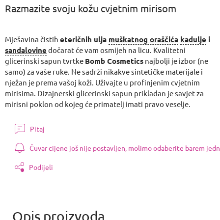
Razmazite svoju kožu cvjetnim mirisom
Mješavina čistih
eteričnih ulja
muškatnog oraščića
kadulje
i
sandalovine
dočarat će vam osmijeh na licu. Kvalitetni
glicerinski sapun tvrtke
Bomb Cosmetics
najbolji je izbor (ne
samo) za vaše ruke. Ne sadrži nikakve sintetičke materijale i
nježan je prema vašoj koži. Uživajte u profinjenim cvjetnim
mirisima. Dizajnerski glicerinski sapun prikladan je savjet za
mirisni poklon od kojeg će primatelj imati pravo veselje.
Pitaj
Čuvar cijene još nije postavljen, molimo odaberite barem jedn
Podijeli