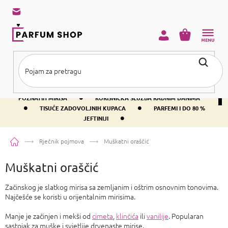
Preskoči
na
sadržaj
KOŠARICA
•
BESPLATNA DOSTAVA IZNAD PRIBLIŽNO 37 €
400+ SVJETSKI
•
POZNATIH MIRISA
KORISNIČKA SLUŽBA RADNIM DANIMA
•
•
TISUĆE ZADOVOLJNIH KUPACA
PARFEMI I DO 80 %
•
JEFTINIJI
Početna
Rječnik pojmova
Muškatni oraščić
Muškatni oraščić
Začinskog je slatkog mirisa sa zemljanim i oštrim osnovnim tonovima.
Najčešće se koristi u orijentalnim mirisima.
Manje je začinjen i mekši od
cimeta
,
klinčića
ili
vanilije
. Popularan
sastojak za muške i svjetlije drvenaste mirise.