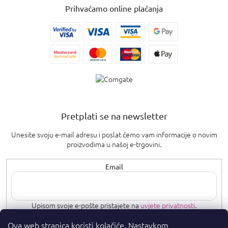
Prihvaćamo online plaćanja
Pretplati se na newsletter
Unesite svoju e-mail adresu i poslat ćemo vam informacije o novim
proizvodima u našoj e-trgovini.
Email
Upisom svoje e-pošte pristajete na
uvjete privatnosti
.
Ova web stranica koristi kolačiće. Nastavkom