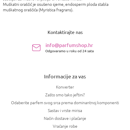
Muškatni oraščić je osušeno sjeme, endosperm ploda stabla
muškatnog oraščića (Myristica fragrans).
P
o
Kontaktirajte nas
d
n
info@parfumshop.hr
o
Odgovaramo u roku od 24 sata
ž
j
e
Informacije za vas
Konverter
Zašto smo tako jeftini?
Odaberite parfem svog srca prema dominantnoj komponenti
Sastav i vrste mirisa
Način dostave i plaćanje
Vraćanje robe