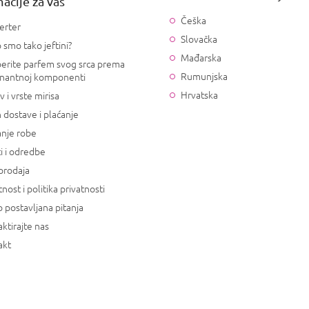
acije za vas
Češka
erter
Slovačka
 smo tako jeftini?
Mađarska
erite parfem svog srca prema
Rumunjska
nantnoj komponenti
Hrvatska
v i vrste mirisa
 dostave i plaćanje
anje robe
i i odredbe
prodaja
tnost i politika privatnosti
 postavljana pitanja
ktirajte nas
akt