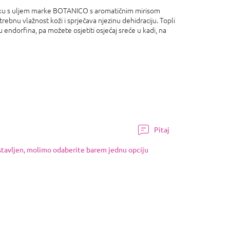
pku s uljem marke BOTANICO s aromatičnim mirisom
ebnu vlažnost koži i sprječava njezinu dehidraciju. Topli
 endorfina, pa možete osjetiti osjećaj sreće u kadi, na
Pitaj
ostavljen, molimo odaberite barem jednu opciju