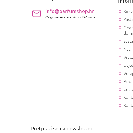
Inform
o
ž
info@parfumshop.hr
Konv
j
Odgovaramo u roku od 24 sata
Zašto
e
Odab
domi
Sasta
Način
Vrać
Uvjet
Vele
Priva
Često
Konta
Kont
Pretplati se na newsletter