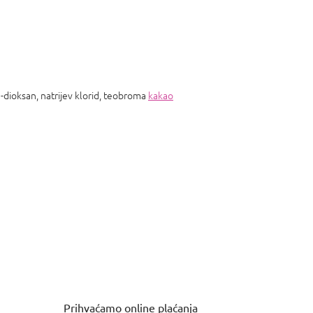
,3-dioksan, natrijev klorid, teobroma
kakao
Prihvaćamo online plaćanja