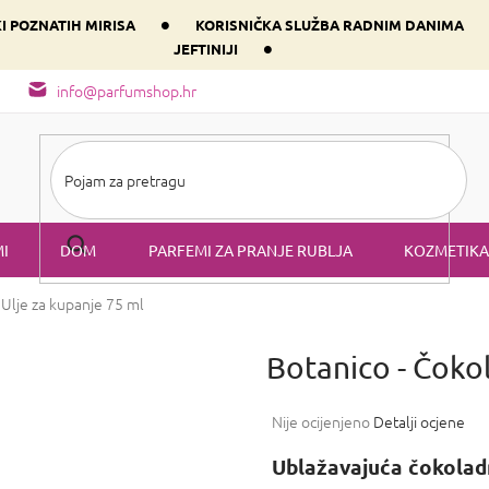
•
KI POZNATIH MIRISA
KORISNIČKA SLUŽBA RADNIM DANIMA
•
JEFTINIJI
arfem svog srca prema dominantnoj komponenti
Sastav i vrste mirisa
info@parfumshop.hr
I
DOM
PARFEMI ZA PRANJE RUBLJA
KOZMETIKA
a
Ulje za kupanje 75 ml
Botanico - Čok
Prosječna
Nije ocijenjeno
Detalji ocjene
ocjena
proizvoda
Ublažavajuća čokola
je