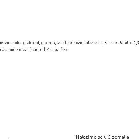
betain, koko-glukozid, glicerin, lauril glukozid, citracacid, 5-brom-5-nitro.1
ate cocamide mea (i) laureth-10, parfem
Nalazimo se u 5 zemalja