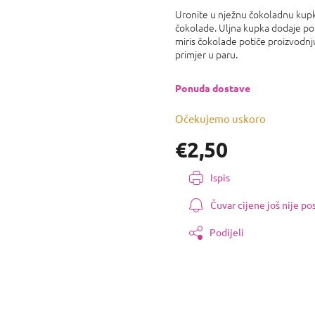
0,0
Uronite u nježnu čokoladnu ku
od
čokolade. Uljna kupka dodaje potr
5
miris čokolade potiče proizvodnju
zvjezdica.
primjer u paru.
Ponuda dostave
Očekujemo uskoro
€2,50
Izmjeri
Ispis
cijenu:
Čuvar cijene još nije p
Podijeli