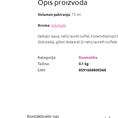
: 75 ml
Volumen pakiranja
:
čokolada
Aroma
Sastojci: aqua, natrij lauret sulfat, kocamidopropil 
(čokolada), glikol distearat (i) natrij laureth sulf
Kategorija
:
Kozmetika
Težina
:
0.1 kg
EAN
:
8591668800368
P
o
d
n
Kontaktirajte nas