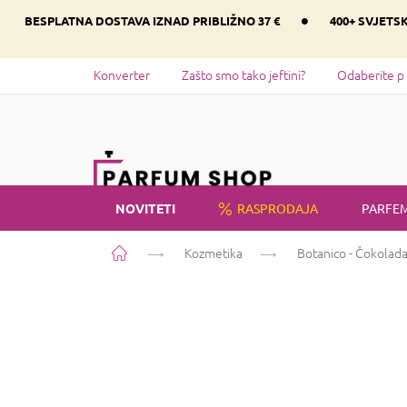
Preskoči
•
BESPLATNA DOSTAVA IZNAD PRIBLIŽNO 37 €
400+ SVJETS
na
sadržaj
Konverter
Zašto smo tako jeftini?
Odaberite p
NOVITETI
RASPRODAJA
PARFEM
Početna
Kozmetika
Botanico - Čokolad