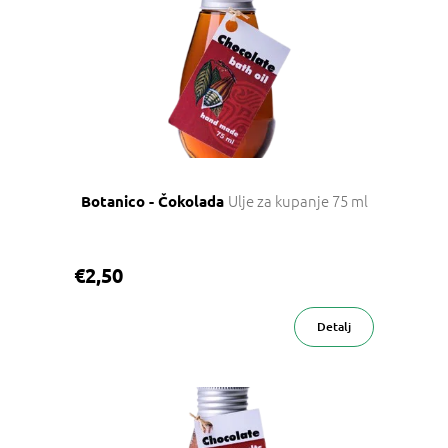
p
i
s
p
r
o
i
z
v
Ulje za kupanje 75 ml
Botanico - Čokolada
o
d
a
€2,50
Detalj