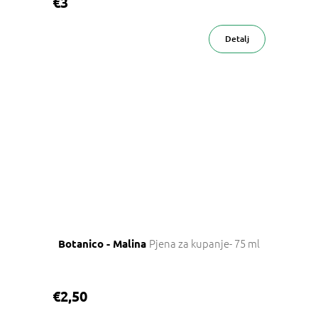
€3
Detalj
Pjena za kupanje- 75 ml
Botanico - Malina
€2,50