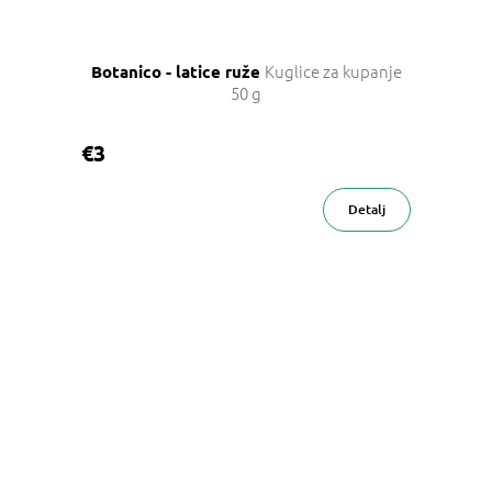
Kuglice za kupanje
Botanico - latice ruže
50 g
€3
Detalj