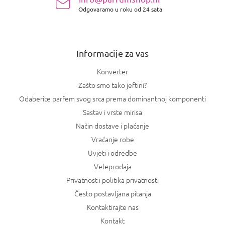
o
t
Odgovaramo u roku od 24 sata
ž
a
j
n
e
j
a
Informacije za vas
Konverter
Zašto smo tako jeftini?
Odaberite parfem svog srca prema dominantnoj komponenti
Sastav i vrste mirisa
Način dostave i plaćanje
Vraćanje robe
Uvjeti i odredbe
Veleprodaja
Privatnost i politika privatnosti
Često postavljana pitanja
Kontaktirajte nas
Kontakt