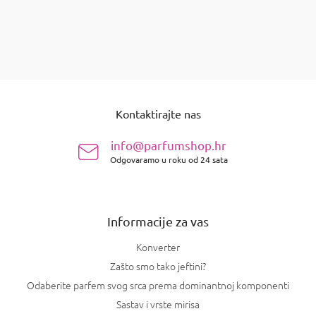
stavki ukupno
1
K
o
n
P
t
o
r
Kontaktirajte nas
d
o
n
l
info@parfumshop.hr
e
o
l
Odgovaramo u roku od 24 sata
ž
i
j
s
e
t
a
Informacije za vas
n
j
Konverter
a
Zašto smo tako jeftini?
Odaberite parfem svog srca prema dominantnoj komponenti
Sastav i vrste mirisa