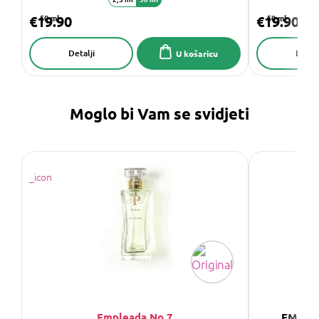
€19.90
50 ml
€19.90
50 ml
Detalji
Detalj
U košaricu
Moglo bi Vam se svidjeti
Empleada No.7
EMPLEA