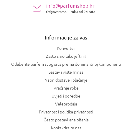
n
info@parfumshop.hr
o
Odgovaramo u roku od 24 sata
ž
j
e
Informacije za vas
Konverter
Zašto smo tako jeftini?
Odaberite parfem svog srca prema dominantnoj komponenti
Sastav i vrste mirisa
Način dostave i plaćanje
Vraćanje robe
Uvjeti i odredbe
Veleprodaja
Privatnost i politika privatnosti
Često postavljana pitanja
Kontaktirajte nas