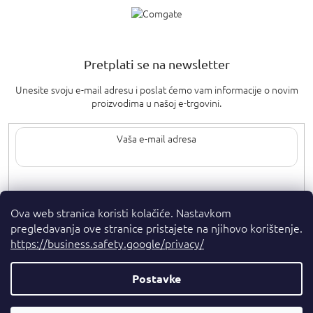
Pretplati se na newsletter
Unesite svoju e-mail adresu i poslat ćemo vam informacije o novim
proizvodima u našoj e-trgovini.
Upisom svoje e-pošte pristajete na
uvjete privatnosti
.
Ova web stranica koristi kolačiće. Nastavkom
pregledavanja ove stranice pristajete na njihovo korištenje.
https://business.safety.google/privacy/
Postavke
Autorska prava 2026
. Sva prava pridržana.
Parfumshop.hr