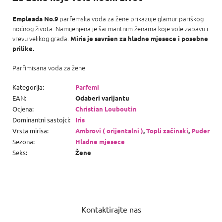
parfemska voda za žene prikazuje glamur pariškog
Empleada No.9
noćnog života. Namijenjena je šarmantnim ženama koje vole zabavu i
vrevu velikog grada.
Miris je
savršen za hladne mjesece i posebne
prilike.
Parfimisana voda za žene
Kategorija
:
Parfemi
EAN
:
Odaberi varijantu
Ocjena
:
Christian Louboutin
Dominantni sastojci
:
Iris
Vrsta mirisa
:
Ambrovi ( orijentalni )
,
Topli začinski
,
Puder
Sezona
:
Hladne mjesece
Seks
:
Žene
P
o
Kontaktirajte nas
d