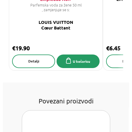
Parfemska voda za žene 50 ml
, zamjenjuje se s:
LOUIS VUITTON
Cœur Battant
C
€19.90
€6.45
Detalji
Detalj
U košaricu
Povezani proizvodi