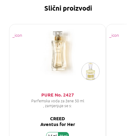
Slični proizvodi
PURE No. 2427
Parfemska voda za žene 50 ml
P
, zamjenjuje se s:
CREED
Aventus for Her
2,5 ml
50 ml