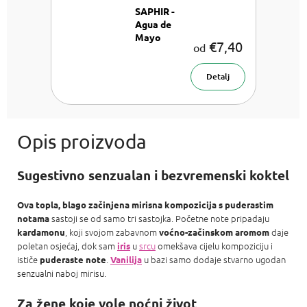
SAPHIR -
Agua de
Mayo
€7,40
od
Unisex
parfemska
voda
Detalj
Sugestivno senzualan i bezvremenski koktel
Ova topla, blago začinjena mirisna kompozicija s puderastim
sastoji se od samo tri sastojka. Početne note pripadaju
notama
, koji svojom zabavnom
daje
kardamonu
voćno-začinskom aromom
poletan osjećaj, dok sam
u
srcu
omekšava cijelu kompoziciju i
iris
ističe
.
u bazi samo dodaje stvarno ugodan
puderaste note
Vanilija
senzualni naboj mirisu.
Za žene koje vole noćni život