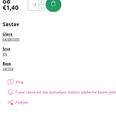
od
€1,40
Izmjeri
cijenu:
Sastav
Glava
kardamom
Srce
iris
Baza
vanilija
Pitaj
Čuvar cijene još nije postavljen, molimo odaberite barem jedn
Podijeli