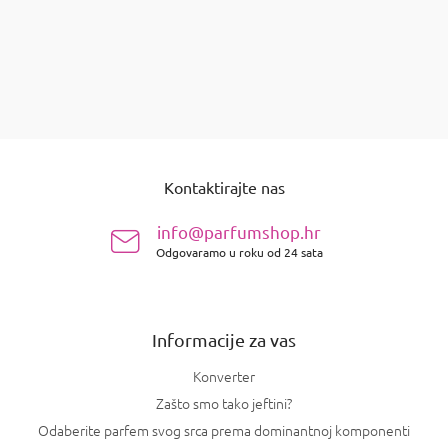
Detalj
stavki ukupno
2
K
o
n
P
t
o
r
Kontaktirajte nas
d
o
n
l
info@parfumshop.hr
e
o
l
Odgovaramo u roku od 24 sata
ž
i
j
s
e
t
a
Informacije za vas
n
j
Konverter
a
Zašto smo tako jeftini?
Odaberite parfem svog srca prema dominantnoj komponenti