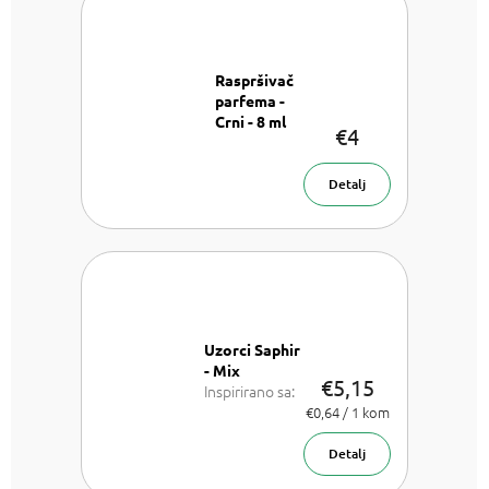
Raspršivač
parfema -
Crni - 8 ml
€4
Raspršivač
parfema - 8
ml
Detalj
Uzorci Saphir
- Mix
€5,15
Inspirirano sa:
Lancome La
Izmjeri
€0,64 / 1 kom
cijenu:
Vie est belle,
Armani Sí,
Detalj
Chanel Coco