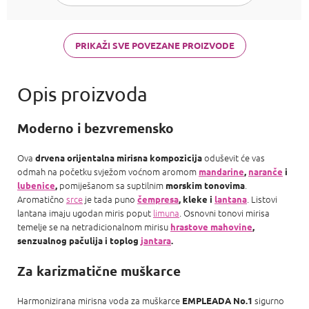
Mademoiselle,
PR Olympea,
Chloe Chloe,
PR Invictus,
PRIKAŽI SVE POVEZANE PROIZVODE
Baccarat R.
540 a Armani
Acqua d
Moderno i bezvremensko
Ova
oduševit će vas
drvena orijentalna mirisna kompozicija
odmah na početku svježom voćnom aromom
mandarine
,
naranče
i
pomiješanom sa suptilnim
.
lubenice
,
morskim tonovima
Aromatično
srce
je tada puno
. Listovi
čempresa
, kleke i
lantana
lantana imaju ugodan miris poput
limuna
. Osnovni tonovi mirisa
temelje se na netradicionalnom mirisu
hrastove mahovine
,
senzualnog pačulija i toplog
jantara
.
Za karizmatične muškarce
Harmonizirana mirisna voda za muškarce
sigurno
EMPLEADA No.1