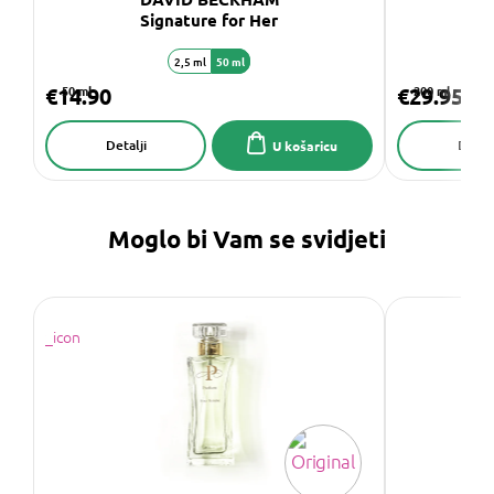
Signature for Her
2,5 ml
50 ml
€14.90
50 ml
€29.95
200 ml
Detalji
Detalj
U košaricu
Moglo bi Vam se svidjeti