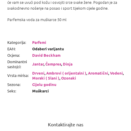
će vam se uvući pod kožu i osvojiti srce svake žene. Pogodan je za
svakodnevno nošenje na posao i sport tijekom cijele godine.
Parfemska voda za muškarce 50 ml
Kategorija
:
Parfemi
EAN
:
Odaberi varijantu
Ocjena
:
David Beckham
Dominantni
Jantar
,
Čempres
,
Dinja
sastojci
:
Drveni
,
Ambrovi ( orijentalni )
,
Aromatični
,
Vodeni
,
Vrsta mirisa
:
Morski ( Slani )
,
Ozonski
Sezona
:
Cijelu godinu
Seks
:
Muškarci
P
o
Kontaktirajte nas
d