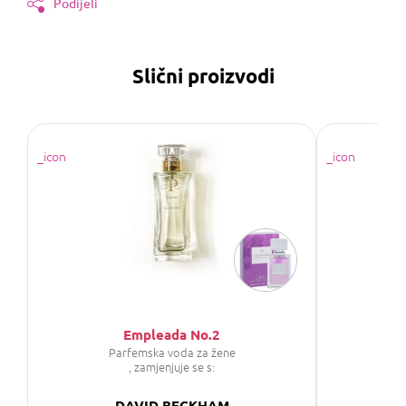
Podijeli
Slični proizvodi
Empleada No.2
S
Parfemska voda za žene
Par
, zamjenjuje se s:
DAVID BECKHAM
AB