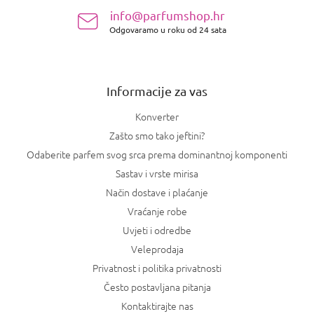
n
info@parfumshop.hr
o
Odgovaramo u roku od 24 sata
ž
j
e
Informacije za vas
Konverter
Zašto smo tako jeftini?
Odaberite parfem svog srca prema dominantnoj komponenti
Sastav i vrste mirisa
Način dostave i plaćanje
Vraćanje robe
Uvjeti i odredbe
Veleprodaja
Privatnost i politika privatnosti
Često postavljana pitanja
Kontaktirajte nas