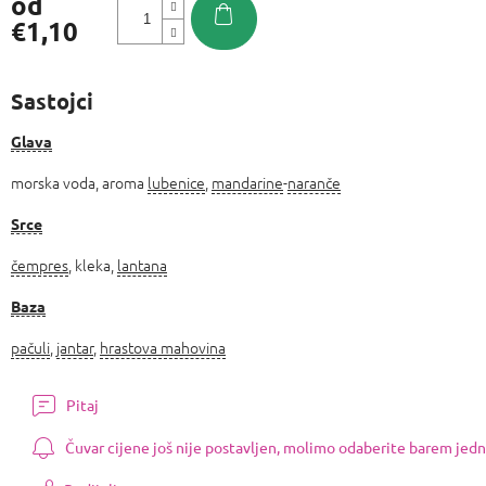
od
€1,10
Izmjeri
cijenu:
Sastojci
Glava
morska voda, aroma
lubenice
,
mandarine
-
naranče
Srce
čempres
, kleka,
lantana
Baza
pačuli
,
jantar
,
hrastova mahovina
Pitaj
Čuvar cijene još nije postavljen, molimo odaberite barem jedn