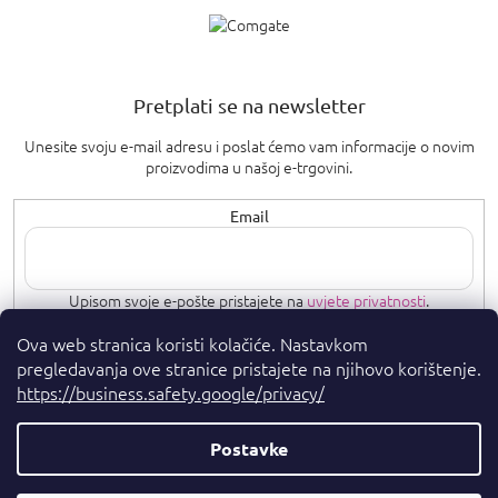
Pretplati se na newsletter
Unesite svoju e-mail adresu i poslat ćemo vam informacije o novim
proizvodima u našoj e-trgovini.
Email
Upisom svoje e-pošte pristajete na
uvjete privatnosti
.
Ova web stranica koristi kolačiće. Nastavkom
PRETPLATI SE
pregledavanja ove stranice pristajete na njihovo korištenje.
https://business.safety.google/privacy/
Postavke
Autorska prava 2026
. Sva prava pridržana.
Parfumshop.hr