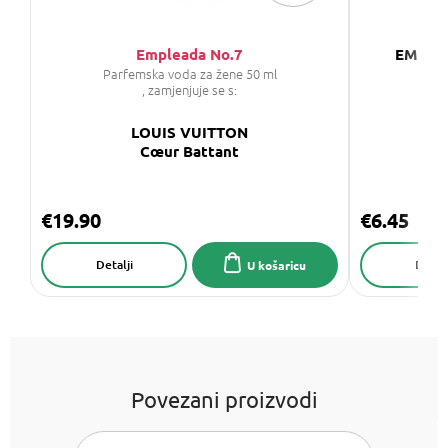
Empleada No.7
EMPLEA
Parfemska voda za žene 50 ml
, zamjenjuje se s:
LOUIS VUITTON
Cœur Battant
C
€19.90
€6.45
Detalji
Detalj
U košaricu
Povezani proizvodi