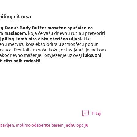
piling
citrusa
ng Donut Body Buffer masažne spužvice za
kim maslacem,
koja će vašu dnevnu rutinu pretvoriti
j
piling
kombinira čista eterična ulja
slatke
enu metvicu koja eksplodira u atmosferu poput
laca. Revitalizira vašu kožu, ostavljajući je mekom
svakodnevno maženje i osvježenje uz ovaj
luksuzni
et citrusnih radosti!
Pitaj
ostavljen, molimo odaberite barem jednu opciju