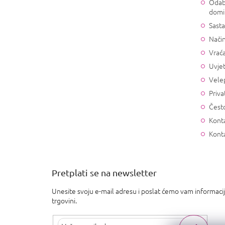
Odab
domi
Sasta
Način
Vrać
Uvjet
Vele
Priva
Često
Konta
Kont
Pretplati se na newsletter
Unesite svoju e-mail adresu i poslat ćemo vam informaci
trgovini.