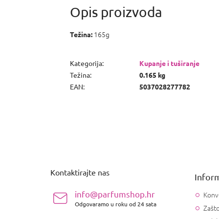
165g
Težina:
Kategorija
:
Kupanje i tuširanje
Težina
:
0.165 kg
EAN
:
5037028277782
P
o
d
n
Kontaktirajte nas
Inform
o
ž
info@parfumshop.hr
Konv
j
Odgovaramo u roku od 24 sata
Zašto
e