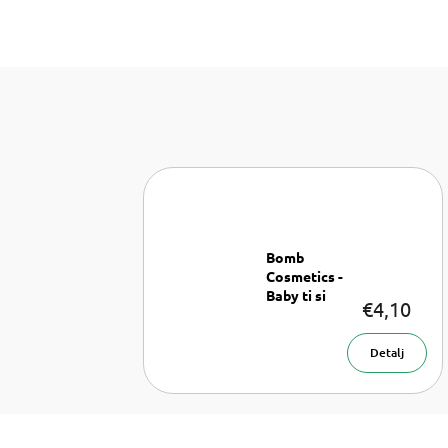
Bomb
Cosmetics -
Baby ti si
€4,10
zvijezda
Glicerinski
sapun
Detalj