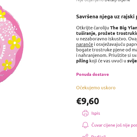
ocjena
proizvoda
Savršena njega uz rajski
je
0,0
Otkrijte čaroliju
The Big Yla
od
tuširanje, prožete trostru
5
u nezaboravno iskustvo. Ova
zvjezdica.
naranče
i osvježavajuću papr
bogate trostruke pjene od mas
i nahranjenom. Priuštite si 
piling
koji će vas uvući u
svij
Ponuda dostave
Očekujemo uskoro
€9,60
Izmjeri
Ispis
cijenu:
Čuvar cijene još nije p
Podijeli