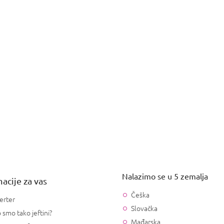
Nalazimo se u 5 zemalja
acije za vas
Češka
erter
Slovačka
 smo tako jeftini?
Mađarska