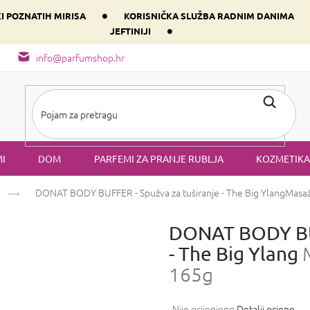
•
KI POZNATIH MIRISA
KORISNIČKA SLUŽBA RADNIM DANIMA
•
JEFTINIJI
arfem svog srca prema dominantnoj komponenti
Sastav i vrste mirisa
info@parfumshop.hr
I
DOM
PARFEMI ZA PRANJE RUBLJA
KOZMETIKA
DONAT BODY BUFFER - Spužva za tuširanje - The Big Ylang
Masaž
DONAT BODY BUF
- The Big Ylang
165g
Prosječna
Nije ocijenjeno
Detalji ocjene