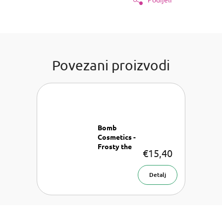
Povezani proizvodi
Bomb
Cosmetics -
Frosty the
€15,40
Snowman
Cracker
Poklon set 3
Detalj
x 160 g