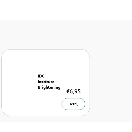
IDC
Institute -
Brightening
€6,95
Probiotic
Maska za lice
Detalj