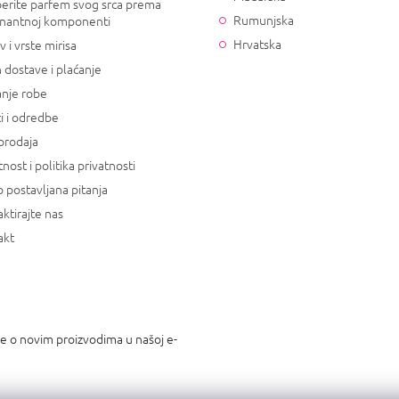
erite parfem svog srca prema
Rumunjska
nantnoj komponenti
Hrvatska
v i vrste mirisa
 dostave i plaćanje
anje robe
i i odredbe
prodaja
tnost i politika privatnosti
 postavljana pitanja
ktirajte nas
akt
je o novim proizvodima u našoj e-