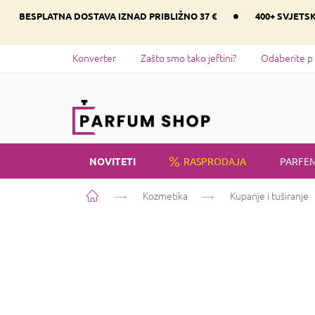
Preskoči
•
BESPLATNA DOSTAVA IZNAD PRIBLIŽNO 37 €
400+ SVJETS
na
sadržaj
Konverter
Zašto smo tako jeftini?
Odaberite p
NOVITETI
RASPRODAJA
PARFEM
Početna
Kozmetika
Kupanje i tuširanje