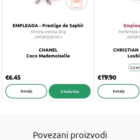
EMPLEADA - Prestige de Saphir
Emplea
Mirisna vrećica 30 g
Parfemska 
, zamjenjuje se s:
, zamjen
CHANEL
CHRISTIAN
Coco Mademoiselle
Loub
2,5 ml
€6.45
€19.90
50 ml
Detalji
Detalji
U košaricu
Povezani proizvodi