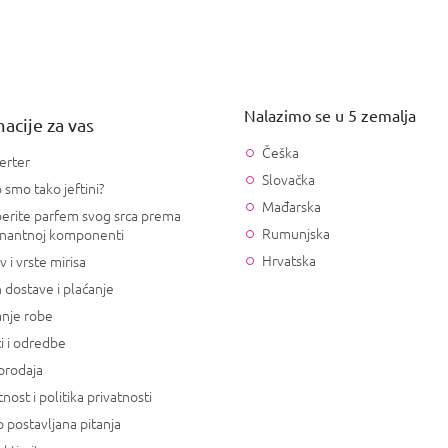
Nalazimo se u 5 zemalja
acije za vas
Češka
erter
Slovačka
 smo tako jeftini?
Mađarska
erite parfem svog srca prema
Rumunjska
nantnoj komponenti
Hrvatska
v i vrste mirisa
 dostave i plaćanje
anje robe
i i odredbe
prodaja
tnost i politika privatnosti
 postavljana pitanja