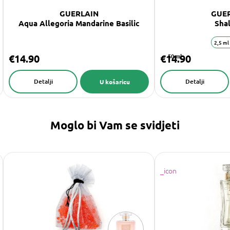
GUERLAIN
GUE
Aqua Allegoria Mandarine Basilic
Sha
2,5 ml
€14.90
€14.90
50 ml
Detalji
Detalji
U košaricu
Moglo bi Vam se svidjeti