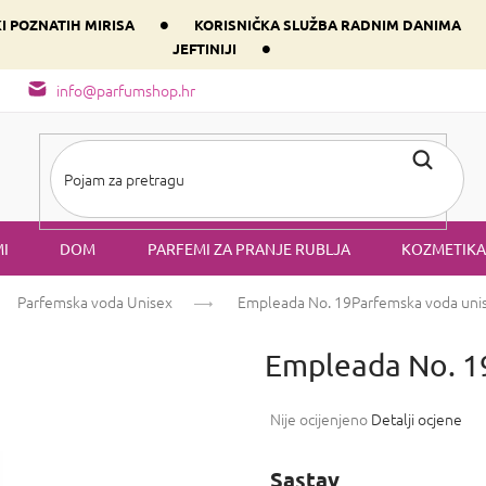
•
KI POZNATIH MIRISA
KORISNIČKA SLUŽBA RADNIM DANIMA
•
JEFTINIJI
arfem svog srca prema dominantnoj komponenti
Sastav i vrste mirisa
info@parfumshop.hr
I
DOM
PARFEMI ZA PRANJE RUBLJA
KOZMETIKA
Parfemska voda Unisex
Empleada No. 19
Parfemska voda uni
Empleada No. 
Prosječna
Nije ocijenjeno
Detalji ocjene
ocjena
proizvoda
Sastav
je