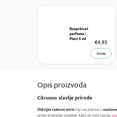
Raspršivač
parfema -
Plavi 5 ml
€4,95
Raspršivač
parfema 5
ml
Detalj
Citrusno slavlje prirode
koji vas prenosi u
Otkrijte radosni miris
sunčane
jamče energičan početak. Kako se miris razvija,
src