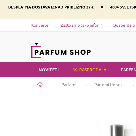
Preskoči
•
BESPLATNA DOSTAVA IZNAD PRIBLIŽNO 37 €
400+ SVJETS
na
sadržaj
Konverter
Zašto smo tako jeftini?
Odaberite p
NOVITETI
RASPRODAJA
PARFEM
Početna
Parfemi
Parfemi Unisex