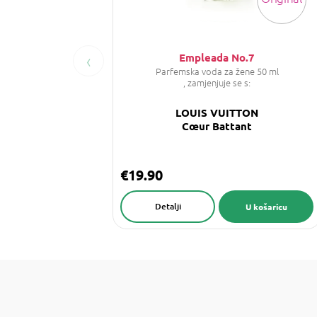
‹
Empleada No.7
Parfemska voda za žene 50 ml
, zamjenjuje se s:
LOUIS VUITTON
Cœur Battant
€19.90
Detalji
U košaricu