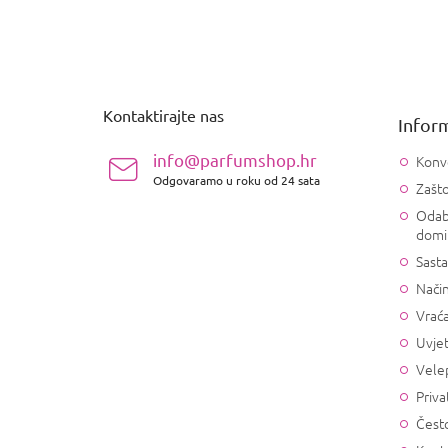
P
o
d
n
Kontaktirajte nas
Inform
o
ž
info@parfumshop.hr
Konv
j
Odgovaramo u roku od 24 sata
Zašto
e
Odab
domi
Sasta
Način
Vrać
Uvjet
Vele
Priva
Često