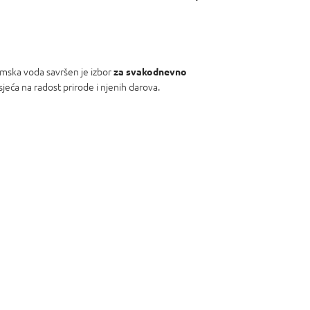
emska voda savršen je izbor
za
svakodnevno
dsjeća na radost prirode i njenih darova.