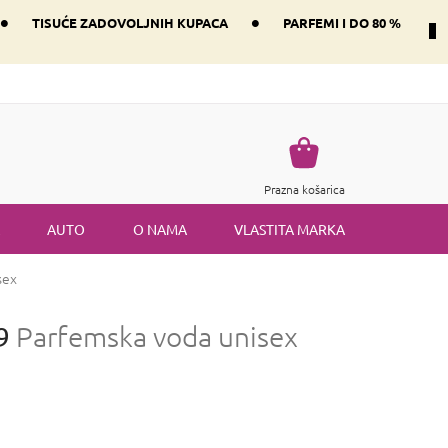
•
•
TISUĆE ZADOVOLJNIH KUPACA
PARFEMI I DO 80 %
Način dostave i plaćanje
Vraćanje robe
Uvjeti i odredbe
Košarica
Prazna košarica
AUTO
O NAMA
VLASTITA MARKA
sex
19
Parfemska voda unisex