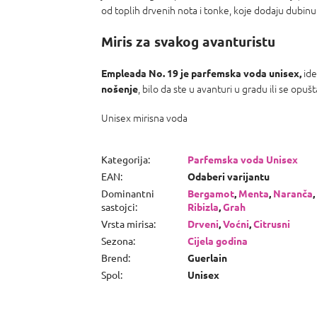
od toplih drvenih nota i tonke, koje dodaju dubinu 
Miris za svakog avanturistu
ide
Empleada No. 19 je parfemska voda unisex,
, bilo da ste u avanturi u gradu ili se opuš
nošenje
Unisex mirisna voda
Kategorija
:
Parfemska voda Unisex
EAN
:
Odaberi varijantu
Dominantni
Bergamot
,
Menta
,
Naranča
,
sastojci
:
Ribizla
,
Grah
Vrsta mirisa
:
Drveni
,
Voćni
,
Citrusni
Sezona
:
Cijela godina
Brend
:
Guerlain
Spol
:
Unisex