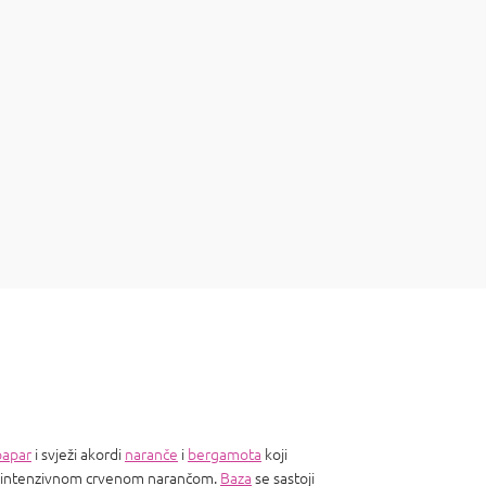
papar
i svježi akordi
naranče
i
bergamota
koji
o intenzivnom crvenom narančom.
Baza
se sastoji