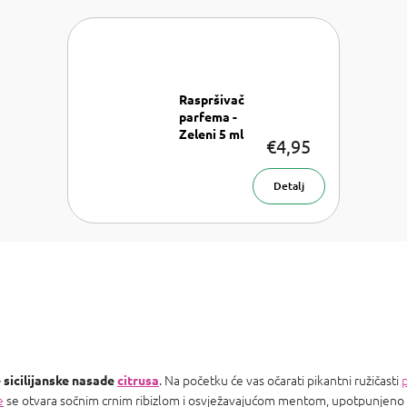
Raspršivač
parfema -
Zeleni 5 ml
€4,95
Raspršivač
parfema 5
ml
Detalj
. Na početku će vas očarati pikantni ružičasti
 sicilijanske nasade
citrusa
e
se otvara sočnim crnim ribizlom i osvježavajućom mentom, upotpunjen