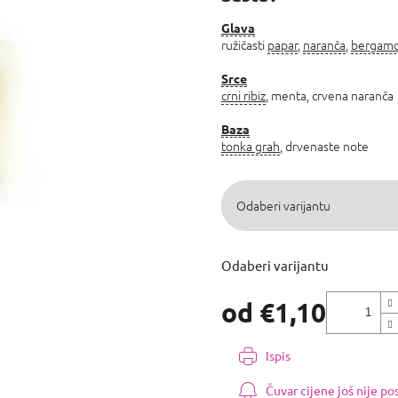
0,0
od
Glava
ružičasti
papar
,
naranča
,
bergam
5
zvjezdica.
Srce
crni ribiz
, menta, crvena naranča
Baza
tonka grah
, drvenaste note
Odaberi varijantu
od
€1,10
Izmjeri
cijenu:
Ispis
Čuvar cijene još nije p