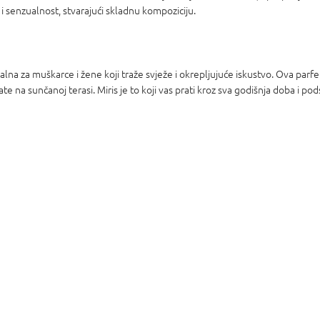
i senzualnost, stvarajući skladnu kompoziciju.
alna za muškarce i žene koji traže svježe i okrepljujuće iskustvo. Ova parf
tate na sunčanoj terasi. Miris je to koji vas prati kroz sva godišnja doba i po