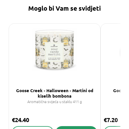
Moglo bi Vam se svidjeti
Goose Creek - Halloween - Martini od
Goose C
kiselih bombona
Vo
Aromatična svijeća u staklu 411 g
€24.40
€7.20