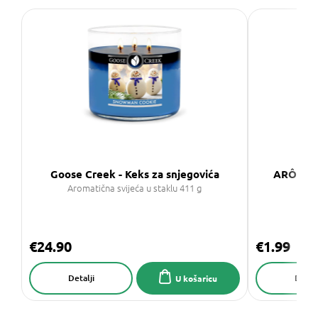
Goose Creek - Keks za snjegovića
ARÔME 
Aromatična svijeća u staklu 411 g
€24.90
€1.99
Detalji
Detalj
U košaricu