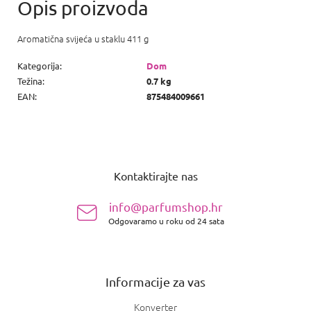
Aromatična svijeća u staklu 411 g
Kategorija
:
Dom
Težina
:
0.7 kg
EAN
:
875484009661
P
o
Kontaktirajte nas
d
n
info@parfumshop.hr
o
Odgovaramo u roku od 24 sata
ž
j
e
Informacije za vas
Konverter