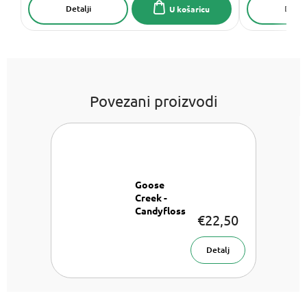
Detalji
Detalj
U košaricu
Povezani proizvodi
Goose
Creek -
Candyfloss
€22,50
Aromatična
svijeća u
staklu 411 g
Detalj