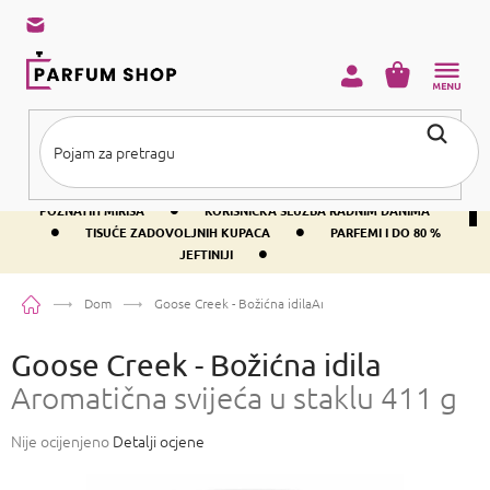
Preskoči
na
sadržaj
KOŠARICA
•
BESPLATNA DOSTAVA IZNAD PRIBLIŽNO 37 €
400+ SVJETSKI
•
POZNATIH MIRISA
KORISNIČKA SLUŽBA RADNIM DANIMA
•
•
TISUĆE ZADOVOLJNIH KUPACA
PARFEMI I DO 80 %
•
JEFTINIJI
Početna
Dom
Goose Creek - Božićna idila
Aromatična svijeća u staklu 4
Goose Creek - Božićna idila
Aromatična svijeća u staklu 411 g
Prosječna
Nije ocijenjeno
Detalji ocjene
ocjena
proizvoda