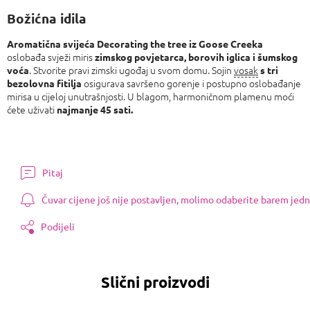
Božićna idila
Aromatična svijeća Decorating the tree iz Goose Creeka
oslobađa svježi miris
zimskog povjetarca, borovih iglica i šumskog
. Stvorite pravi zimski ugođaj u svom domu. Sojin
vosak
voća
s tri
osigurava savršeno gorenje i postupno oslobađanje
bezolovna fitilja
mirisa u cijeloj unutrašnjosti. U blagom, harmoničnom plamenu moći
ćete uživati ​​
najmanje 45 sati.
Pitaj
Čuvar cijene još nije postavljen, molimo odaberite barem jedn
Podijeli
Slični proizvodi