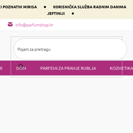
•
KI POZNATIH MIRISA
KORISNIČKA SLUŽBA RADNIM DANIMA
•
JEFTINIJI
arfem svog srca prema dominantnoj komponenti
Sastav i vrste mirisa
info@parfumshop.hr
I
DOM
PARFEMI ZA PRANJE RUBLJA
KOZMETIKA
svoj interijer i stvorite ugodnu atmosferu u domu Isprobajte
mirisn
renomirane parfemske kuće
uzore
PRADY (MIkado, Green Botanic
ukrasni dodatak.