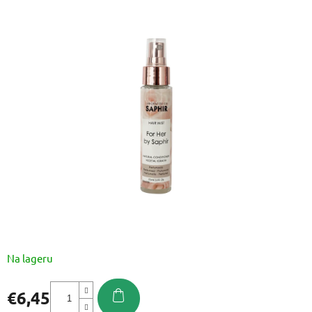
ocjena
proizvoda
je
0,0
od
5
zvjezdica.
Na lageru
€6,45