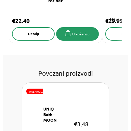
for her
3
€22.40
€29.95
200 ml
Detalji
Detalj
U košaricu
Povezani proizvodi
RASPRODAJA
UNIQ
Bath -
MOON
€3,48
Sol za
kupanje