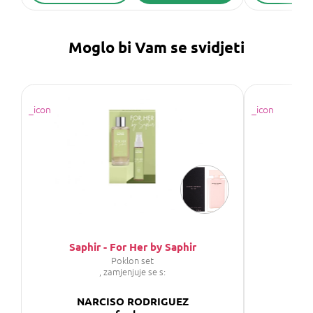
Moglo bi Vam se svidjeti
Saphir - For Her by Saphir
SAP
Poklon set
P
, zamjenjuje se s:
NARCISO RODRIGUEZ
NA