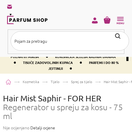
Preskoči
na
sadržaj
KOŠARICA
•
BESPLATNA DOSTAVA IZNAD PRIBLIŽNO 37 €
400+ SVJETSKI
•
POZNATIH MIRISA
KORISNIČKA SLUŽBA RADNIM DANIMA
•
•
TISUĆE ZADOVOLJNIH KUPACA
PARFEMI I DO 80 %
•
JEFTINIJI
Početna
Kozmetika
Tijelo
Sprej za tijelo
Hair Mist Saphir 
Hair Mist Saphir - FOR HER
Regenerator u spreju za kosu - 75
ml
Prosječna
Nije ocijenjeno
Detalji ocjene