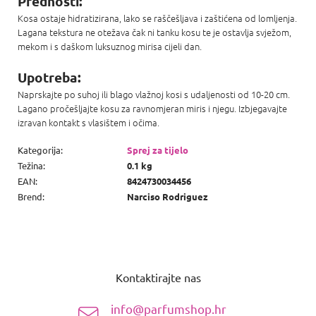
Prednosti:
Kosa ostaje hidratizirana, lako se raščešljava i zaštićena od lomljenja.
Lagana tekstura ne otežava čak ni tanku kosu te je ostavlja svježom,
mekom i s daškom luksuznog mirisa cijeli dan.
Upotreba:
Naprskajte po suhoj ili blago vlažnoj kosi s udaljenosti od 10-20 cm.
Lagano pročešljajte kosu za ravnomjeran miris i njegu. Izbjegavajte
izravan kontakt s vlasištem i očima.
Kategorija
:
Sprej za tijelo
Težina
:
0.1 kg
EAN
:
8424730034456
Brend
:
Narciso Rodriguez
P
o
Kontaktirajte nas
d
n
info@parfumshop.hr
o