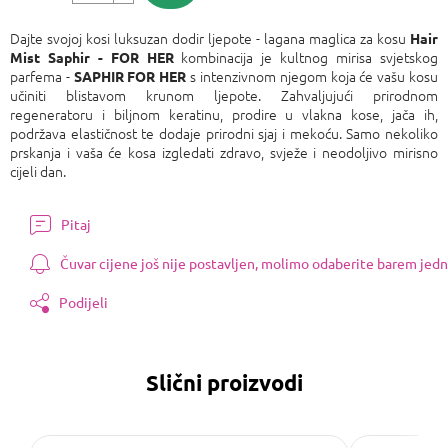
Izmjeri
cijenu:
Dajte svojoj kosi luksuzan dodir ljepote - lagana maglica za kosu
Hair
kombinacija je kultnog mirisa svjetskog
Mist Saphir - FOR HER
parfema -
s intenzivnom njegom koja će vašu kosu
SAPHIR FOR HER
učiniti blistavom krunom ljepote. Zahvaljujući prirodnom
regeneratoru i biljnom keratinu, prodire u vlakna kose, jača ih,
podržava elastičnost te dodaje prirodni sjaj i mekoću. Samo nekoliko
prskanja i vaša će kosa izgledati zdravo, svježe i neodoljivo mirisno
cijeli dan.
Pitaj
Čuvar cijene još nije postavljen, molimo odaberite barem jedn
Podijeli
Slični proizvodi