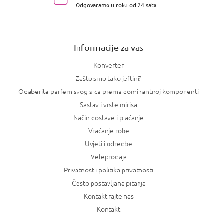
Odgovaramo u roku od 24 sata
ž
j
e
Informacije za vas
Konverter
Zašto smo tako jeftini?
Odaberite parfem svog srca prema dominantnoj komponenti
Sastav i vrste mirisa
Način dostave i plaćanje
Vraćanje robe
Uvjeti i odredbe
Veleprodaja
Privatnost i politika privatnosti
Često postavljana pitanja
Kontaktirajte nas
Kontakt