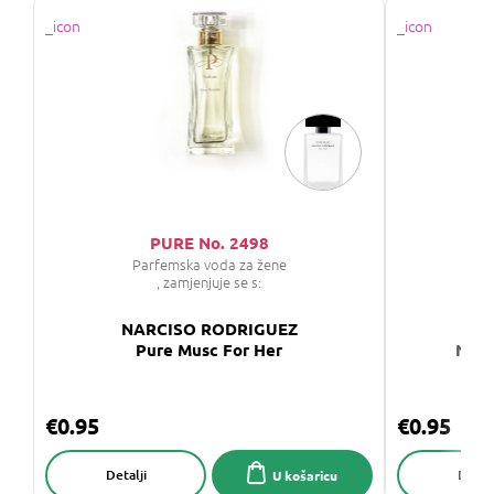
PURE No. 2498
P
Parfemska voda za žene
P
, zamjenjuje se s:
NARCISO RODRIGUEZ
NA
Pure Musc For Her
Narc
€0.95
€0.95
Detalji
Detalj
U košaricu