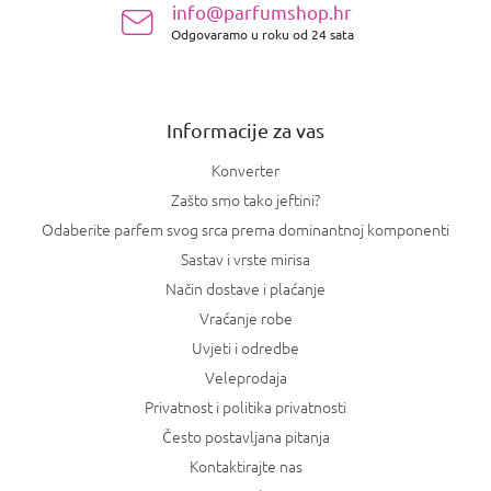
info@parfumshop.hr
o
Odgovaramo u roku od 24 sata
ž
j
e
Informacije za vas
Konverter
Zašto smo tako jeftini?
Odaberite parfem svog srca prema dominantnoj komponenti
Sastav i vrste mirisa
Način dostave i plaćanje
Vraćanje robe
Uvjeti i odredbe
Veleprodaja
Privatnost i politika privatnosti
Često postavljana pitanja
Kontaktirajte nas