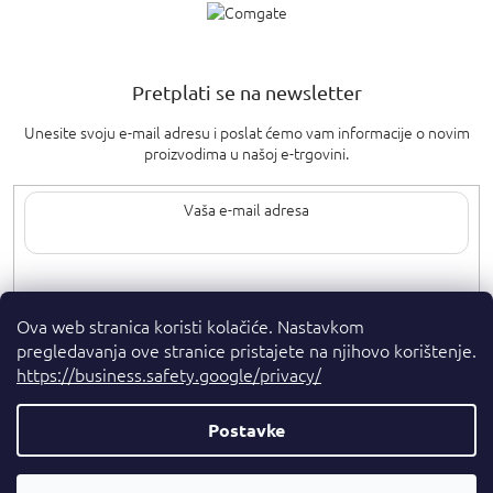
Pretplati se na newsletter
Unesite svoju e-mail adresu i poslat ćemo vam informacije o novim
proizvodima u našoj e-trgovini.
Upisom svoje e-pošte pristajete na
uvjete privatnosti
.
Ova web stranica koristi kolačiće. Nastavkom
pregledavanja ove stranice pristajete na njihovo korištenje.
https://business.safety.google/privacy/
Postavke
Autorska prava 2026
. Sva prava pridržana.
Parfumshop.hr
Parfemski