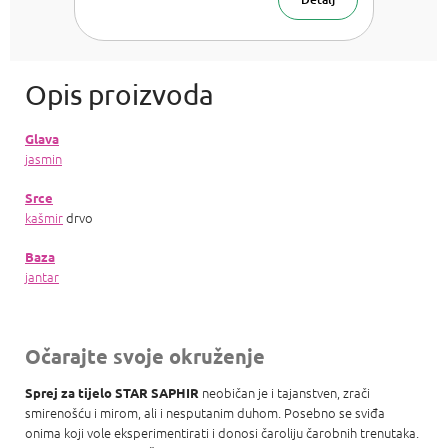
Glava
jasmin
Srce
kašmir
drvo
Baza
jantar
Očarajte svoje okruženje
neobičan je i tajanstven, zrači
Sprej za tijelo STAR SAPHIR
smirenošću i mirom, ali i nesputanim duhom. Posebno se sviđa
onima koji vole eksperimentirati i donosi čaroliju čarobnih trenutaka.