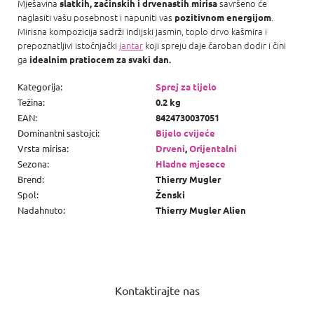
Mješavina
savršeno će
slatkih, začinskih i drvenastih mirisa
naglasiti vašu posebnost i napuniti vas
.
pozitivnom energijom
Mirisna kompozicija sadrži indijski jasmin, toplo drvo kašmira i
prepoznatljivi istočnjački
jantar
koji spreju daje čaroban dodir i čini
ga
idealnim pratiocem za svaki dan.
Kategorija
:
Sprej za tijelo
Težina
:
0.2 kg
EAN
:
8424730037051
Dominantni sastojci
:
Bijelo cvijeće
Vrsta mirisa
:
Drveni
,
Orijentalni
Sezona
:
Hladne mjesece
Brend
:
Thierry Mugler
Spol
:
Ženski
Nadahnuto
:
Thierry Mugler Alien
P
o
Kontaktirajte nas
d
n