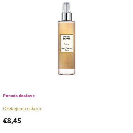
je
0,0
od
5
zvjezdica.
Ponuda dostave
Očekujemo uskoro
€8,45
Izmjeri
cijenu: