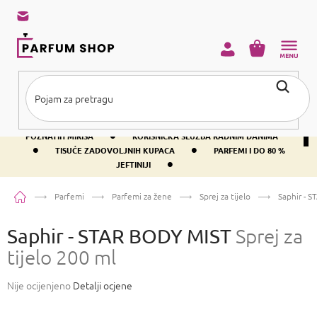
Preskoči
na
sadržaj
KOŠARICA
•
BESPLATNA DOSTAVA IZNAD PRIBLIŽNO 37 €
400+ SVJETSKI
•
POZNATIH MIRISA
KORISNIČKA SLUŽBA RADNIM DANIMA
•
•
TISUĆE ZADOVOLJNIH KUPACA
PARFEMI I DO 80 %
•
JEFTINIJI
Početna
Parfemi
Parfemi za žene
Sprej za tijelo
Saphir - 
Saphir - STAR BODY MIST
Sprej za
tijelo 200 ml
Prosječna
Nije ocijenjeno
Detalji ocjene
ocjena
proizvoda