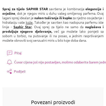
savršena je kombinacija
Sprej za tijelo SAPHIR STAR
elegancije i
, dok je njegov miris u duhu vašeg omiljenog parfema. Ovaj
svježine
lagani sprej idealan je
za nježno osvježenje i
nakon tuširanja ili kupke
hidrataciju vaše
kože
. Također je savršen kao nadopuna parfemu iste
linije -
. Ovaj sprej za tijelo ne samo da
Saphir Star
naglašava i
već ga možete lako ponijeti sa
produljuje njegovo djelovanje,
sobom u torbici, na putovanje ili na posao, a jednim raspršivanjem
možete obnoviti svoj senzualni miris u bilo koje doba dana.
Pitaj
Čuvar cijene još nije postavljen, molimo odaberite barem jedn
Podijeli
Povezani proizvodi