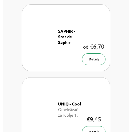
SAPHIR -
Star de
Saphir
€6,70
od
Parfemska
voda za žene
Detalj
UNIQ - Cool
Omekšivač
za rublje 1l
€9,45
Detalj