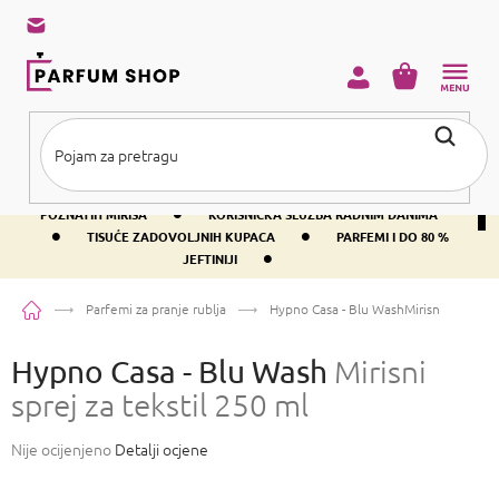
Preskoči
na
sadržaj
KOŠARICA
•
BESPLATNA DOSTAVA IZNAD PRIBLIŽNO 37 €
400+ SVJETSKI
•
POZNATIH MIRISA
KORISNIČKA SLUŽBA RADNIM DANIMA
•
•
TISUĆE ZADOVOLJNIH KUPACA
PARFEMI I DO 80 %
•
JEFTINIJI
Početna
Parfemi za pranje rublja
Hypno Casa - Blu Wash
Mirisni sprej za 
Hypno Casa - Blu Wash
Mirisni
sprej za tekstil 250 ml
Prosječna
Nije ocijenjeno
Detalji ocjene
ocjena
proizvoda