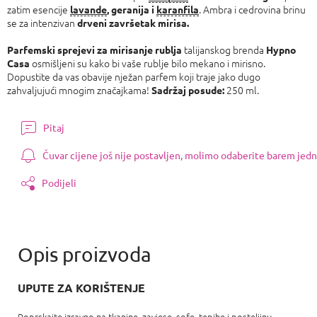
zatim esencije
. Ambra i cedrovina brinu
lavande
, geranija i
karanfila
se za intenzivan
drveni završetak mirisa.
talijanskog brenda
Parfemski sprejevi za mirisanje rublja
Hypno
osmišljeni su kako bi vaše rublje bilo mekano i mirisno.
Casa
Dopustite da vas obavije nježan parfem koji traje jako dugo
zahvaljujući mnogim značajkama!
250 ml.
Sadržaj posude:
Pitaj
Čuvar cijene još nije postavljen, molimo odaberite barem jedn
Podijeli
UPUTE ZA KORIŠTENJE
Poprskajte izravno na tkanine, zavjese, sofe, tepihe i posteljinu.