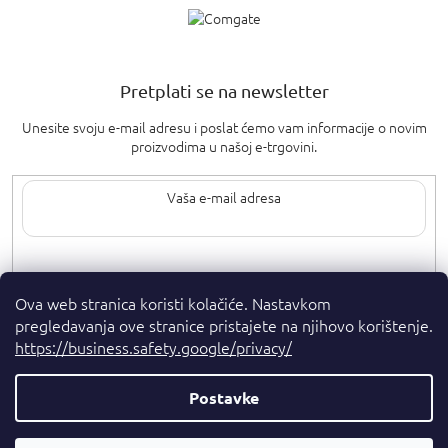
Pretplati se na newsletter
Unesite svoju e-mail adresu i poslat ćemo vam informacije o novim
proizvodima u našoj e-trgovini.
Upisom svoje e-pošte pristajete na
uvjete privatnosti
.
Ova web stranica koristi kolačiće. Nastavkom
pregledavanja ove stranice pristajete na njihovo korištenje.
https://business.safety.google/privacy/
Postavke
Autorska prava 2026
. Sva prava pridržana.
Parfumshop.hr