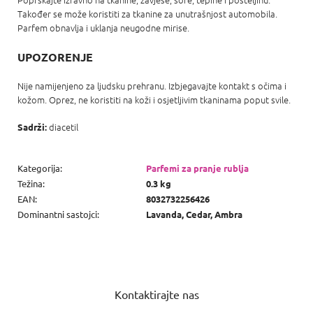
Također se može koristiti za tkanine za unutrašnjost automobila.
Parfem obnavlja i uklanja neugodne mirise.
UPOZORENJE
Nije namijenjeno za ljudsku prehranu. Izbjegavajte kontakt s očima i
kožom. Oprez, ne koristiti na koži i osjetljivim tkaninama poput svile.
diacetil
Sadrži:
Kategorija
:
Parfemi za pranje rublja
Težina
:
0.3 kg
EAN
:
8032732256426
Dominantni sastojci
:
Lavanda, Cedar, Ambra
P
o
Kontaktirajte nas
d