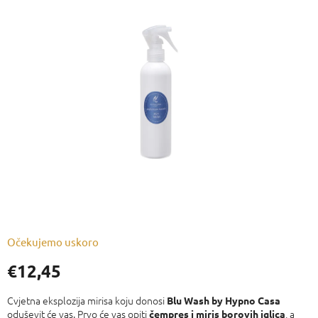
je
0,0
od
5
zvjezdica.
Očekujemo uskoro
€12,45
Izmjeri
cijenu:
Cvjetna eksplozija mirisa koju donosi
Blu Wash by Hypno Casa
oduševit će vas. Prvo će vas opiti
, a
čempres
i miris borovih iglica