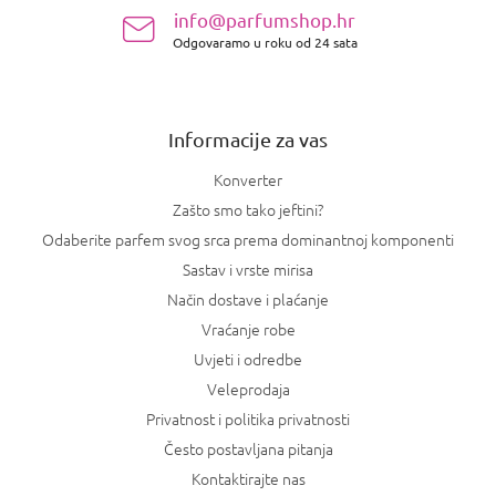
n
info@parfumshop.hr
o
Odgovaramo u roku od 24 sata
ž
j
e
Informacije za vas
Konverter
Zašto smo tako jeftini?
Odaberite parfem svog srca prema dominantnoj komponenti
Sastav i vrste mirisa
Način dostave i plaćanje
Vraćanje robe
Uvjeti i odredbe
Veleprodaja
Privatnost i politika privatnosti
Često postavljana pitanja
Kontaktirajte nas