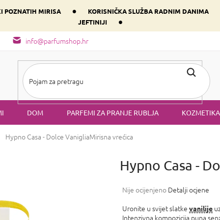
•
KI POZNATIH MIRISA
KORISNIČKA SLUŽBA RADNIM DANIMA
•
JEFTINIJI
arfem svog srca prema dominantnoj komponenti
Sastav i vrste mirisa
info@parfumshop.hr
I
DOM
PARFEMI ZA PRANJE RUBLJA
KOZMETIKA
Hypno Casa - Dolce Vaniglia
Mirisna vrećica
Hypno Casa - Do
Prosječna
Nije ocijenjeno
Detalji ocjene
ocjena
proizvoda
Uronite u svijet slatke
uz
vanilije
je
Intenzivna kompozicija puna sen