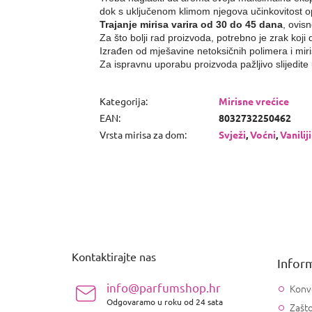
dok s uključenom klimom njegova učinkovitost 
Trajanje mirisa varira od 30 do 45 dana
, ovis
Za što bolji rad proizvoda, potrebno je zrak koji 
Izrađen od mješavine netoksičnih polimera i miri
Za ispravnu uporabu proizvoda pažljivo slijedit
Kategorija
:
Mirisne vrećice
EAN
:
8032732250462
Vrsta mirisa za dom
:
Svježi
,
Voćni
,
Vanilij
P
o
d
n
Kontaktirajte nas
Inform
o
ž
info@parfumshop.hr
Konv
j
Odgovaramo u roku od 24 sata
Zašto