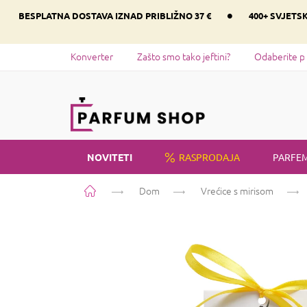
Preskoči
•
BESPLATNA DOSTAVA IZNAD PRIBLIŽNO 37 €
400+ SVJETS
na
sadržaj
Konverter
Zašto smo tako jeftini?
Odaberite p
NOVITETI
RASPRODAJA
PARFEM
Početna
Dom
Vrećice s mirisom