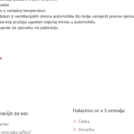
opada
no o vanjskoj temperaturi.
dolazi iz ventilacijskih otvora automobila što bolje usmjeriti prema njemu
sa koji pružaju ugodan osjećaj mirisa u automobilu.
e upute za uporabu na pakiranju.
in
Nalazimo se u 5 zemalja
acije za vas
Češka
erter
Slovačka
 smo tako jeftini?