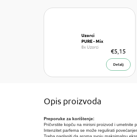
Uzorci
PURE - Mix
8x Uzorci
€5,15
parfemu -
Mix
Detalj
Preporuke za korištenje:
Pričvrstite kopču na mirisni proizvod i umetnite p
Intenzitet parfema se može regulirati povećanje
Treba naglasiti da aroma svoju maksimalnu eksp