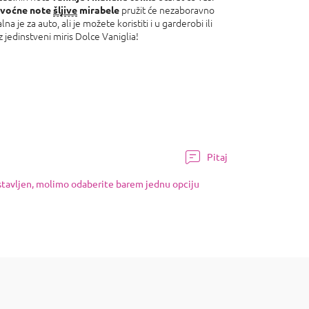
pružit će nezaboravno
 voćne note
šljive
mirabele
na je za auto, ali je možete koristiti i u garderobi ili
uz jedinstveni miris Dolce Vaniglia!
Pitaj
ostavljen, molimo odaberite barem jednu opciju