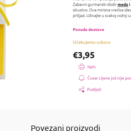
0,0
Zabavni gurmanski dodir
meda
i
od
iskustvo. Ova mirisna vrećica ideal
5
prtljazi. Uživajte u svakoj vožnji 
zvjezdica.
Ponuda dostave
Očekujemo uskoro
€3,95
Izmjeri
Ispis
cijenu:
Čuvar cijene još nije p
Podijeli
Povezani proizvodi