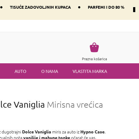
•
•
TISUĆE ZADOVOLJNIH KUPACA
PARFEMI I DO 80 %
Način dostave i plaćanje
Vraćanje robe
Uvjeti i odredbe
Košarica
Prazna košarica
AUTO
O NAMA
VLASTITA MARKA
lce Vaniglia
Mirisna vrećica
 dugotrajni
miris za auto iz
.
Dolce Vaniglia
Hypno Case
zualnih nota
očarat će vas.
vanilije i mahune tonke