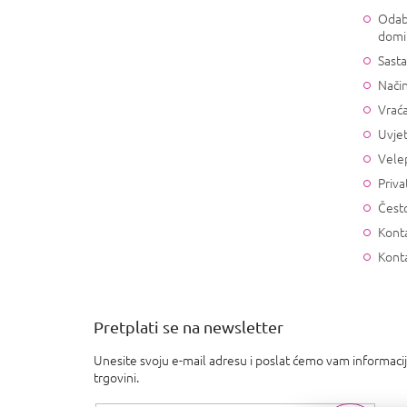
e
Odab
domi
Sasta
Način
Vrać
Uvjet
Vele
Priva
Često
Konta
Kont
Pretplati se na newsletter
Unesite svoju e-mail adresu i poslat ćemo vam informaci
trgovini.