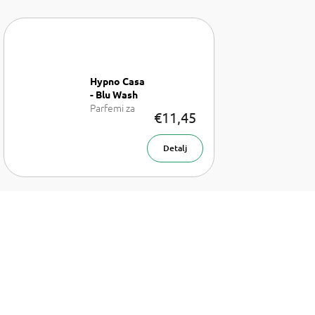
Hypno Casa
- Blu Wash
Parfemi za
€11,45
pranje rublja
Detalj