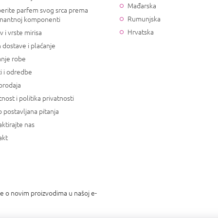
Mađarska
erite parfem svog srca prema
Rumunjska
nantnoj komponenti
Hrvatska
v i vrste mirisa
 dostave i plaćanje
anje robe
i i odredbe
prodaja
tnost i politika privatnosti
 postavljana pitanja
ktirajte nas
akt
je o novim proizvodima u našoj e-