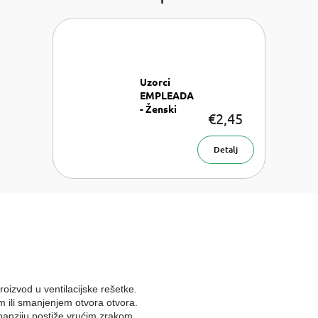
Uzorci
EMPLEADA
- Ženski
€2,45
Slično kao:
David
Beckham
Detalj
Signature for
Her, LV
Attrape-
Rêves,
Ariana
Grande Ari i
Ariana
Grande Clou
roizvod u ventilacijske rešetke.
m ili smanjenjem otvora otvora.
anziju postiže vrućim zrakom,