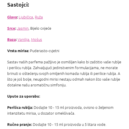
Sastojci:
Ljubičica
,
Ruža
Glava
:
Jasmin
, Bijelo cvijeće
Srce
:
Vanilija
,
Mošus
Baza
:
Puderasto-cvjetni
Vrsta mirisa:
Sastav naših parfema pažljivo je osmišljen kako bi zaštitio vaše rublje
i perilicu rublja. Zahvaljujući jedinstvenim formulacijama, ne morate
brinuti o oštećenju svojih omiljenih komada rublja ili perilice rublja. A
što je još bolje, neugodni mirisi nestaju odmah nakon što vaše rublje
dotakne našu aromatičnu simfoniju.
Upute za uporabu:
Dodajte 10 - 15 ml proizvoda, ovisno o željenom
Perilica rublja:
intenzitetu mirisa, u dozator omekšivača.
Dodajte 10 - 15 ml proizvoda u 5 litara vode.
Ručno pranje: