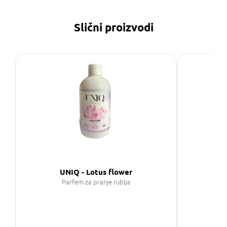
Slični proizvodi
UNIQ - Lotus flower
UN
Parfem za pranje rublja
P