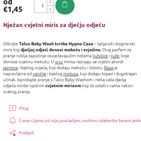
od
€1,45
Izmjeri
cijenu:
Nježan cvjetni miris za dječju odjeću
Otkrijte
– talijanski dizajnerski
Talco Baby Wash tvrtke Hypno Casa
miris koji
. Ovaj parfem za
dječjoj odjeći donosi mekoću i svježinu
pranje rublja započinje osvježavajućim notama
ljubičice
i
ruže
, koje
donose cvjetnu mekoću. U
srcu
mirisa razvijaju se cvjetni akordi
jasmina
i bijelog cvijeća, koji dodaju mekoću i čistoću.
Baza
je
napravljena od
vanilije
i bijelog
mošusa
, koji dodaju topao i dugotrajan
učinak. Isprobajte pranje s Talco Baby Washom i neka vaša dječja
odjeća miriše nježnim
koji će ostati s vama nakon
cvjetnim mirisom
svakog pranja.
Pitaj
Čuvar cijene još nije postavljen, molimo odaberite barem jedn
Podijeli