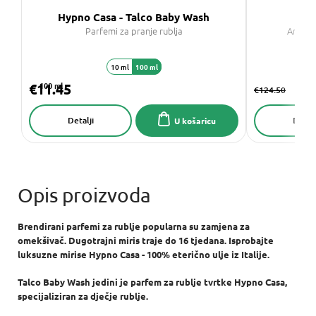
Hypno Casa - Talco Baby Wash
U
Parfemi za pranje rublja
Aroma 
10 ml
100 ml
€11.45
100 ml
€124.50
Detalji
Detalj
U košaricu
Brendirani parfemi za rublje popularna su zamjena za
omekšivač. Dugotrajni miris traje do 16 tjedana. Isprobajte
luksuzne mirise Hypno Casa - 100% eterično ulje iz Italije.
Talco Baby Wash jedini je parfem za rublje tvrtke Hypno Casa,
specijaliziran za dječje rublje.