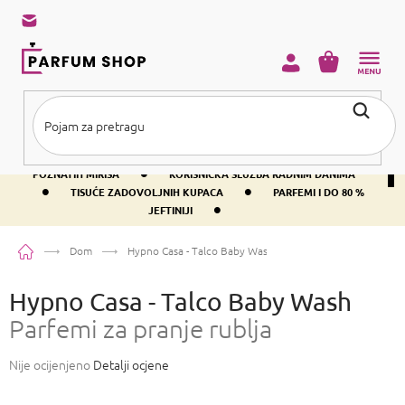
Preskoči
na
sadržaj
KOŠARICA
•
BESPLATNA DOSTAVA IZNAD PRIBLIŽNO 37 €
400+ SVJETSKI
•
POZNATIH MIRISA
KORISNIČKA SLUŽBA RADNIM DANIMA
•
•
TISUĆE ZADOVOLJNIH KUPACA
PARFEMI I DO 80 %
•
JEFTINIJI
Početna
Dom
Hypno Casa - Talco Baby Wash
Parfemi za pranje rublja
Hypno Casa - Talco Baby Wash
Parfemi za pranje rublja
Prosječna
Nije ocijenjeno
Detalji ocjene
ocjena
proizvoda