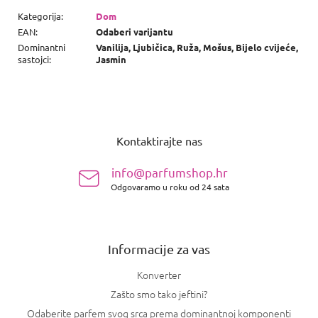
Kategorija
:
Dom
EAN
:
Odaberi varijantu
Dominantni
Vanilija, Ljubičica, Ruža, Mošus, Bijelo cvijeće,
sastojci
:
Jasmin
P
o
Kontaktirajte nas
d
n
info@parfumshop.hr
o
Odgovaramo u roku od 24 sata
ž
j
e
Informacije za vas
Konverter
Zašto smo tako jeftini?
Odaberite parfem svog srca prema dominantnoj komponenti