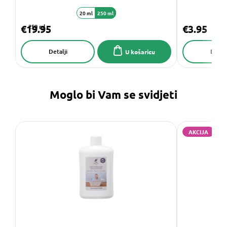
20 ml
250 ml
€19.95
250 ml
€3.95
Detalji
Detalj
U košaricu
Moglo bi Vam se svidjeti
AKCIJA