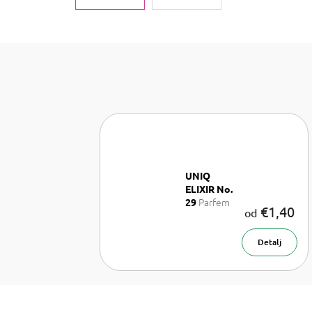
UNIQ
ELIXIR No.
Parfem
29
€1,40
od
50 ml
Detalj