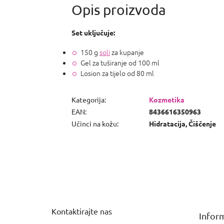
Set uključuje:
150 g
soli
za kupanje
Gel za tuširanje od 100 ml
Losion za tijelo od 80 ml
Kategorija
:
Kozmetika
EAN
:
8436616350963
Učinci na kožu
:
Hidratacija, Čiščenje
P
o
d
n
Kontaktirajte nas
Inform
o