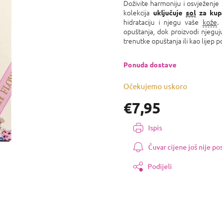
proizvoda
Doživite harmoniju i osvježenje
je
kolekcija
uključuje
sol
za kupa
0,0
hidrataciju i njegu vaše
kože
od
opuštanja, dok proizvodi njeguj
5
trenutke opuštanja ili kao lijep 
zvjezdica.
Ponuda dostave
Očekujemo uskoro
€7,95
Izmjeri
Ispis
cijenu:
Čuvar cijene još nije p
Podijeli