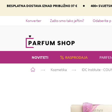
Preskoči
•
BESPLATNA DOSTAVA IZNAD PRIBLIŽNO 37 €
400+ SVJETS
na
sadržaj
Konverter
Zašto smo tako jeftini?
Odaberite p
NOVITETI
RASPRODAJA
PARFEM
Početna
Kozmetika
IDC Institute - C