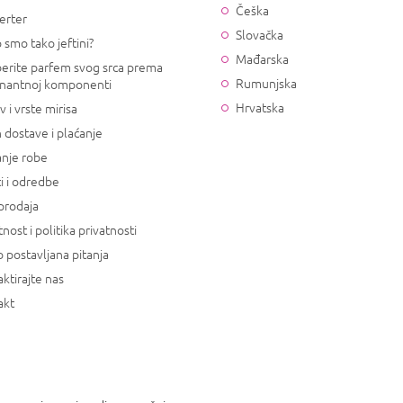
Češka
erter
Slovačka
 smo tako jeftini?
Mađarska
erite parfem svog srca prema
Rumunjska
nantnoj komponenti
Hrvatska
v i vrste mirisa
 dostave i plaćanje
anje robe
i i odredbe
prodaja
tnost i politika privatnosti
 postavljana pitanja
ktirajte nas
akt