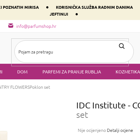
•
KI POZNATIH MIRISA
KORISNIČKA SLUŽBA RADNIM DANIMA
•
JEFTINIJI
arfem svog srca prema dominantnoj komponenti
Sastav i vrste mirisa
info@parfumshop.hr
I
DOM
PARFEMI ZA PRANJE RUBLJA
KOZMETIKA
OUNTRY FLOWERS
Poklon set
IDC Institute 
set
Prosječna
Nije ocijenjeno
Detalji ocjene
ocjena