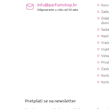
ž
info@parfumshop.hr
Konv
j
Odgovaramo u roku od 24 sata
Zašto
e
Odab
domi
Sasta
Način
Vrać
Uvjet
Vele
Priva
Često
Konta
Kont
Pretplati se na newsletter