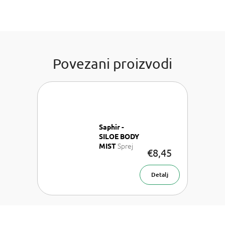
Povezani proizvodi
Saphir -
SILOE BODY
Sprej
MIST
€8,45
za tijelo 200
ml
Detalj