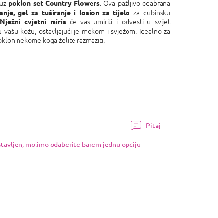
 uz
. Ova pažljivo odabrana
poklon set Country Flowers
za dubinsku
nje, gel za tuširanje i losion za tijelo
.
će vas umiriti i odvesti u svijet
Nježni cvjetni miris
u vašu kožu, ostavljajući je mekom i svježom. Idealno za
poklon nekome koga želite razmaziti.
Pitaj
ostavljen, molimo odaberite barem jednu opciju