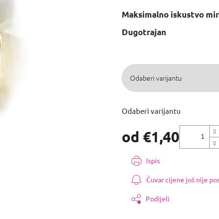
0,0
Maksimalno iskustvo mir
od
5
Dugotrajan
zvjezdica.
Odaberi varijantu
od
€1,40
Izmjeri
cijenu:
Ispis
Čuvar cijene još nije p
Podijeli