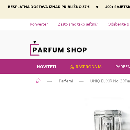
Preskoči
•
BESPLATNA DOSTAVA IZNAD PRIBLIŽNO 37 €
400+ SVJETS
na
sadržaj
Konverter
Zašto smo tako jeftini?
Odaberite p
NOVITETI
RASPRODAJA
PARFEM
Početna
Parfemi
UNIQ ELIXIR No. 29
Pa