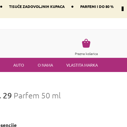
•
•
TISUĆE ZADOVOLJNIH KUPACA
PARFEMI I DO 80 %
Način dostave i plaćanje
Vraćanje robe
Uvjeti i odredbe
Košarica
Prazna košarica
AUTO
O NAMA
VLASTITA MARKA
. 29
Parfem 50 ml
esencije