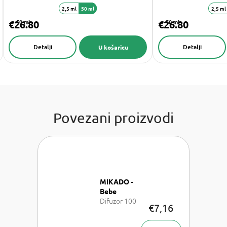
2,5 ml
50 ml
2,5 ml
€26.80
50 ml
€26.80
50 ml
Detalji
Detalji
U košaricu
Povezani proizvodi
MIKADO -
Bebe
Difuzor 100
€7,16
ml