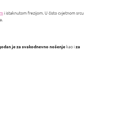
em
i istaknutom frezijom. U čisto cvjetnom srcu
a.
kao i
odan je za svakodnevno nošenje
za