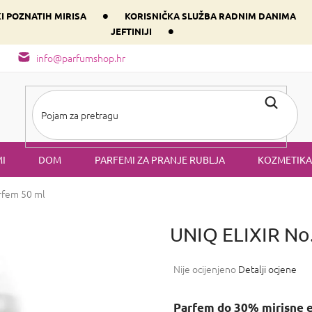
•
KI POZNATIH MIRISA
KORISNIČKA SLUŽBA RADNIM DANIMA
•
JEFTINIJI
arfem svog srca prema dominantnoj komponenti
Sastav i vrste mirisa
info@parfumshop.hr
I
DOM
PARFEMI ZA PRANJE RUBLJA
KOZMETIKA
rfem 50 ml
UNIQ ELIXIR No
Prosječna
Nije ocijenjeno
Detalji ocjene
ocjena
proizvoda
Parfem do 30% mirisne 
je