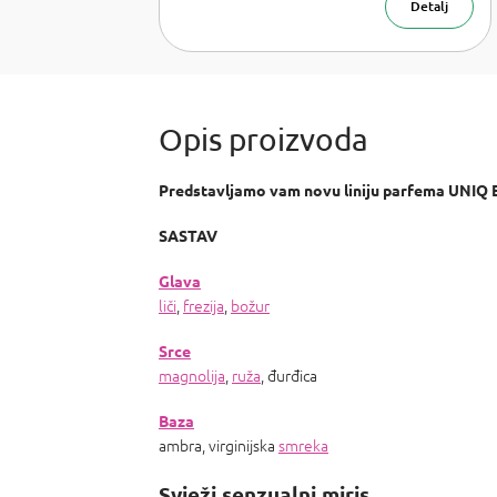
Detalj
Predstavljamo vam novu liniju parfema UNIQ ELI
SASTAV
Glava
liči
,
frezija
,
božur
Srce
magnolija
,
ruža
, đurđica
Baza
ambra, virginijska
smreka
Svježi senzualni miris