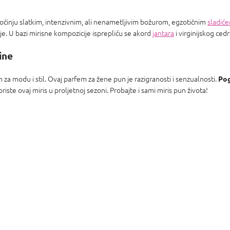
očinju slatkim, intenzivnim, ali nenametljivim božurom, egzotičnim
sladić
e. U bazi mirisne kompozicije isprepliću se akord
jantara
i virginijskog cedr
ine
a modu i stil. Ovaj parfem za žene pun je razigranosti i senzualnosti.
Pog
iste ovaj miris u proljetnoj sezoni. Probajte i sami miris pun života!