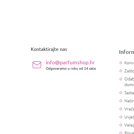
P
o
d
n
Kontaktirajte nas
Inform
o
ž
info@parfumshop.hr
Konv
j
Odgovaramo u roku od 24 sata
Zašto
e
Odab
domi
Sasta
Način
Vrać
Uvjet
Vele
Priva