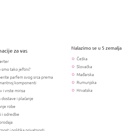
Nalazimo se u 5 zemalja
acije za vas
Češka
erter
Slovačka
 smo tako jeftini?
Mađarska
erite parfem svog srca prema
Rumunjska
nantnoj komponenti
Hrvatska
v i vrste mirisa
 dostave i plaćanje
anje robe
i i odredbe
prodaja
tnost i politika privatnosti