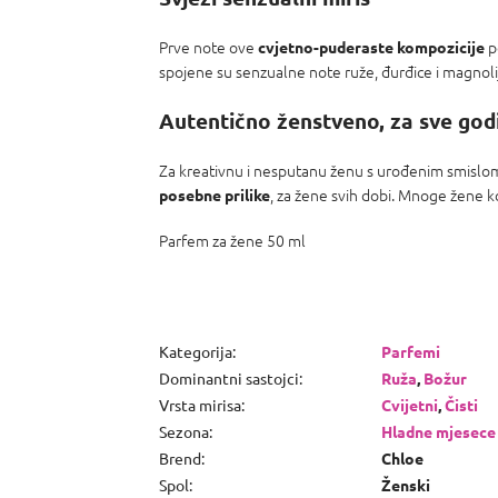
Prve note ove
p
cvjetno-puderaste kompozicije
spojene su senzualne note ruže, đurđice i magnolij
Autentično ženstveno, za sve god
Za kreativnu i nesputanu ženu s urođenim smislom z
, za žene svih dobi. Mnoge žene kor
posebne prilike
Parfem za žene 50 ml
Kategorija
:
Parfemi
Dominantni sastojci
:
Ruža
,
Božur
Vrsta mirisa
:
Cvijetni
,
Čisti
Sezona
:
Hladne mjesece
Brend
:
Chloe
Spol
:
Ženski