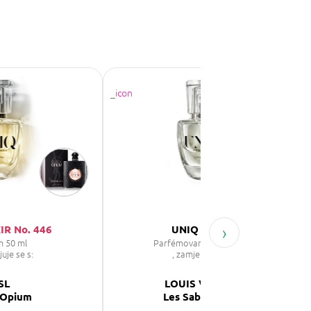
›
IR No. 446
UNIQ No. 853
m 50 ml
Parfémovaná voda unisex
juje se s:
, zamjenjuje se s:
SL
LOUIS VUITTON
 Opium
Les Sables Roses