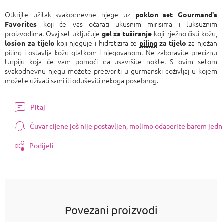
Izmjeri
cijenu:
Otkrijte užitak svakodnevne njege uz
poklon set Gourmand's
koji će vas očarati ukusnim mirisima i luksuznim
Favorites
proizvodima. Ovaj set uključuje
koji nježno čisti kožu,
gel za tuširanje
koji njeguje i hidratizira te
za nježan
losion za tijelo
piling
za tijelo
piling
i ostavlja kožu glatkom i njegovanom. Ne zaboravite preciznu
turpiju koja će vam pomoći da usavršite nokte. S ovim setom
svakodnevnu njegu možete pretvoriti u gurmanski doživljaj u kojem
možete uživati ​​sami ili oduševiti nekoga posebnog.
Pitaj
Čuvar cijene još nije postavljen, molimo odaberite barem jedn
Podijeli
Povezani proizvodi