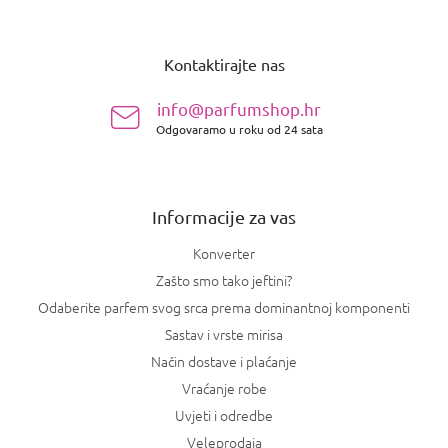
P
o
Kontaktirajte nas
d
n
info@parfumshop.hr
o
Odgovaramo u roku od 24 sata
ž
j
e
Informacije za vas
Konverter
Zašto smo tako jeftini?
Odaberite parfem svog srca prema dominantnoj komponenti
Sastav i vrste mirisa
Način dostave i plaćanje
Vraćanje robe
Uvjeti i odredbe
Veleprodaja