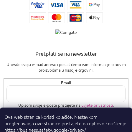
Pretplati se na newsletter
Unesite svoju e-mail adresu i poslat ćemo vam informacije o novim
proizvodima u našoj e-trgovini.
Email
Upisom svoje e-pošte pristajete na
uvjete privatnosti
.
Ova web stranica koristi kolačiće. Nastavkom
PRETPLATI SE
pregledavanja ove stranice pristajete na njihovo korištenje.
https://business.safety.google/privacy/