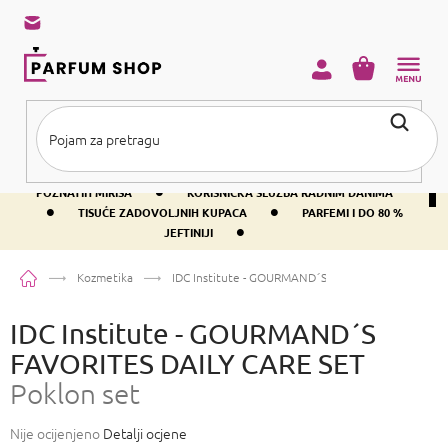
Preskoči
na
sadržaj
KOŠARICA
•
BESPLATNA DOSTAVA IZNAD PRIBLIŽNO 37 €
400+ SVJETSKI
•
POZNATIH MIRISA
KORISNIČKA SLUŽBA RADNIM DANIMA
•
•
TISUĆE ZADOVOLJNIH KUPACA
PARFEMI I DO 80 %
•
JEFTINIJI
Početna
Kozmetika
IDC Institute - GOURMAND´S FAVORITES DAILY CAR
IDC Institute - GOURMAND´S
FAVORITES DAILY CARE SET
Poklon set
Prosječna
Nije ocijenjeno
Detalji ocjene