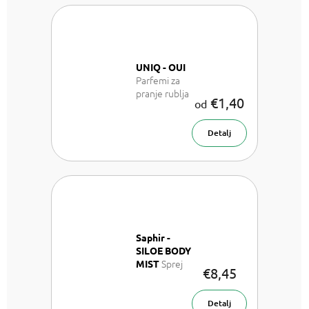
UNIQ - OUI
Parfemi za
pranje rublja
€1,40
od
Detalj
Saphir -
SILOE BODY
Sprej
MIST
€8,45
za tijelo 200
ml
Detalj