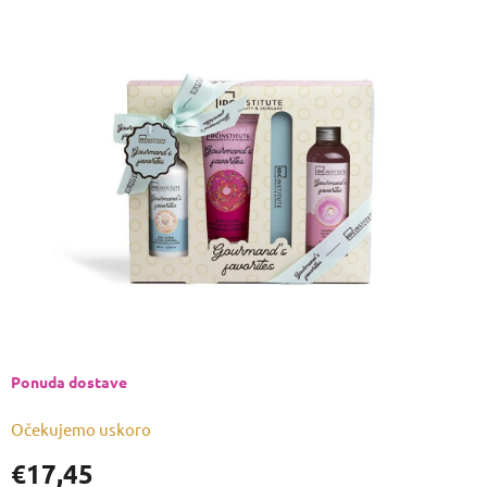
ocjena
proizvoda
je
0,0
od
5
zvjezdica.
Ponuda dostave
Očekujemo uskoro
€17,45