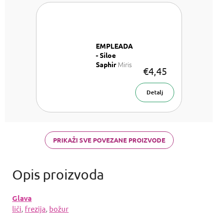
EMPLEADA
- Siloe
Miris
Saphir
€4,45
za auto
Detalj
PRIKAŽI SVE POVEZANE PROIZVODE
Glava
liči
,
frezija
,
božur