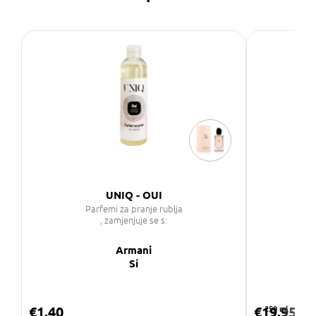
UNIQ - OUI
U
Parfemi za pranje rublja
P
, zamjenjuje se s:
Armani
Sí
€1.40
€19.95
250 ml