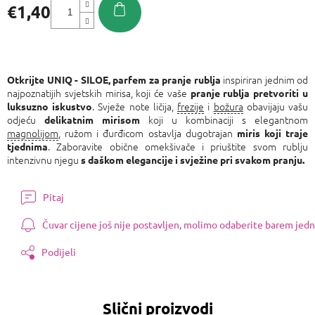
€1,40
Izmjeri
cijenu:
inspiriran jednim od
Otkrijte UNIQ - SILOE, parfem za pranje rublja
najpoznatijih svjetskih mirisa, koji će vaše
pranje rublja pretvoriti u
. Svježe note ličija,
frezije
i
božura
obavijaju vašu
luksuzno iskustvo
odjeću
koji u kombinaciji s elegantnom
delikatnim mirisom
magnolijom
, ružom i đurđicom ostavlja dugotrajan
miris koji traje
. Zaboravite obične omekšivače i priuštite svom rublju
tjednima
intenzivnu njegu
s daškom elegancije i svježine pri svakom pranju.
Pitaj
Čuvar cijene još nije postavljen, molimo odaberite barem jedn
Podijeli
Slični proizvodi