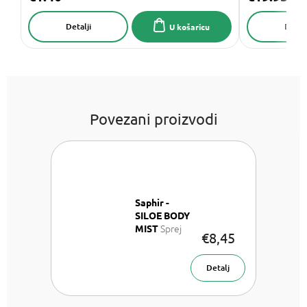
Detalji
Detalj
U košaricu
Povezani proizvodi
Saphir -
SILOE BODY
Sprej
MIST
€8,45
za tijelo 200
ml
Detalj