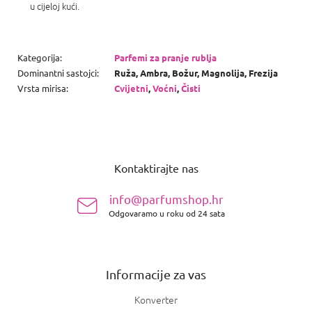
u cijeloj kući.
Kategorija
:
Parfemi za pranje rublja
Dominantni sastojci
:
Ruža, Ambra, Božur, Magnolija, Frezija
Vrsta mirisa
:
Cvijetni
,
Voćni
,
Čisti
P
o
Kontaktirajte nas
d
n
info@parfumshop.hr
o
Odgovaramo u roku od 24 sata
ž
j
e
Informacije za vas
Konverter