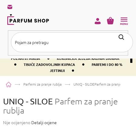
Preskoči
na
sadržaj
KOŠARICA
•
BESPLATNA DOSTAVA IZNAD PRIBLIŽNO 37 €
400+ SVJETSKI
•
POZNATIH MIRISA
KORISNIČKA SLUŽBA RADNIM DANIMA
•
•
TISUĆE ZADOVOLJNIH KUPACA
PARFEMI I DO 80 %
•
JEFTINIJI
Početna
Parfemi za pranje rublja
UNIQ - SILOE
Parfem za pranje rublja
UNIQ - SILOE
Parfem za pranje
rublja
Prosječna
Nije ocijenjeno
Detalji ocjene
ocjena
proizvoda