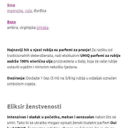
Srce
magnolija
,
ruža
, đurđica
Baza
ambra, virginijska
smreka
Za razliku od
Najnoviji hit u njezi rublja su parfemi za pranje!
tradicionalnih deterdženata, naši ekskluzivni
UNIQ parfemi za rublje
proizvedena u Italiji, koja će vaše rublje
sadrže 100% eterična ulja
ostaviti svježim i mirisnim nekoliko tjedana.
Dodajte 1 čep (5 ml) na 5/8 kg rublja u odjeljak označen
Doziranje:
simbolom cvijeta.
Eliksir ženstvenosti
nakon što se
Intenzivan i sladak u početku, mekan i senzualan
smiri. Tako bi se ukratko mogao opisati ženski toaletni parfem
Oui