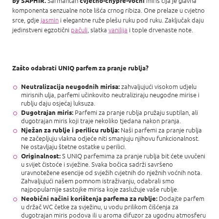
Šarmantan
miris čija je glavna
by SAPHIR.
cvjetno-chypre-voćni
komponenta senzualne note lišća crnog ribiza. One prelaze u cvjetno
srce, gdje
jasmin
i elegantne ruže plešu ruku pod ruku. Zaključak daju
jedinstveni egzotični
pačuli
, slatka
vanilija
i tople drvenaste note.
Zašto odabrati UNIQ parfem za pranje rublja?
zahvaljujući visokom udjelu
Neutralizacija neugodnih mirisa:
mirisnih ulja, parfemi učinkovito neutraliziraju neugodne mirise i
rublju daju osjećaj luksuza.
Parfemi za pranje rublja pružaju suptilan, ali
Dugotrajan miris:
dugotrajan miris koji traje nekoliko tjedana nakon pranja.
Naši parfemi za pranje rublja
Nježan za rublje i perilicu rublja:
ne začepljuju vlakna odjeće niti smanjuju njihovu funkcionalnost.
Ne ostavljaju štetne ostatke u perilici.
S UNIQ parfemima za pranje rublja bit ćete uvučeni
Originalnost:
u svijet čistoće i svježine. Svaka bočica sadrži savršeno
uravnotežene esencije od svježih cvjetnih do nježnih voćnih nota.
Zahvaljujući našem pomnom istraživanju, odabrali smo
najpopularnije sastojke mirisa koje zaslužuje vaše rublje.
Dodajte parfem
Neobični načini korištenja parfema za rublje:
u držač WC četke za svježinu, u vodu prilikom čišćenja za
dugotrajan miris podova ili u aroma difuzor za ugodnu atmosferu