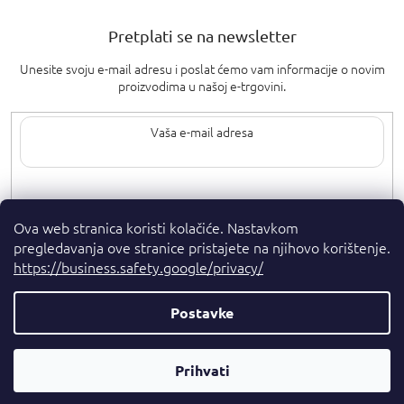
Pretplati se na newsletter
Unesite svoju e-mail adresu i poslat ćemo vam informacije o novim
proizvodima u našoj e-trgovini.
Upisom svoje e-pošte pristajete na
uvjete privatnosti
.
Ova web stranica koristi kolačiće. Nastavkom
pregledavanja ove stranice pristajete na njihovo korištenje.
https://business.safety.google/privacy/
Postavke
Autorska prava 2026
. Sva prava pridržana.
Parfumshop.hr
Parfemski
Kreirao Shoptet Premium
Prihvati
Savjetnik