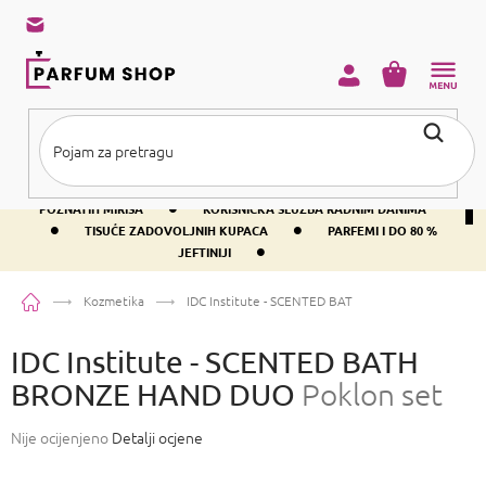
Preskoči
na
sadržaj
KOŠARICA
•
BESPLATNA DOSTAVA IZNAD PRIBLIŽNO 37 €
400+ SVJETSKI
•
POZNATIH MIRISA
KORISNIČKA SLUŽBA RADNIM DANIMA
•
•
TISUĆE ZADOVOLJNIH KUPACA
PARFEMI I DO 80 %
•
JEFTINIJI
Početna
Kozmetika
IDC Institute - SCENTED BATH BRONZE HAND DUO
IDC Institute - SCENTED BATH
BRONZE HAND DUO
Poklon set
Prosječna
Nije ocijenjeno
Detalji ocjene
ocjena
proizvoda