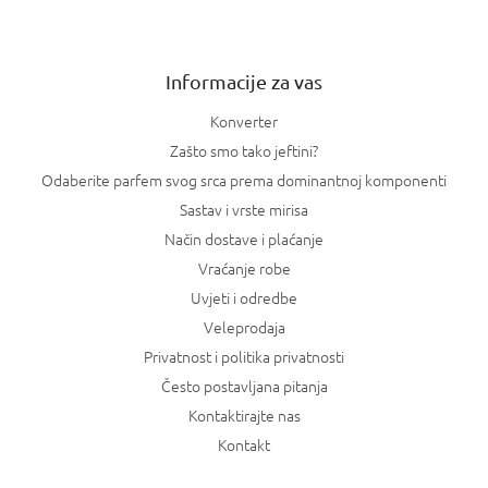
j
e
Informacije za vas
Konverter
Zašto smo tako jeftini?
Odaberite parfem svog srca prema dominantnoj komponenti
Sastav i vrste mirisa
Način dostave i plaćanje
Vraćanje robe
Uvjeti i odredbe
Veleprodaja
Privatnost i politika privatnosti
Često postavljana pitanja
Kontaktirajte nas
Kontakt