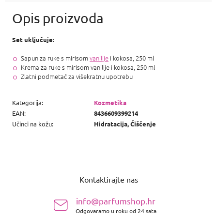
Set uključuje:
Sapun za ruke s mirisom
vanilije
i kokosa, 250 ml
Krema za ruke s mirisom vanilije i kokosa, 250 ml
Zlatni podmetač za višekratnu upotrebu
Kategorija
:
Kozmetika
EAN
:
8436609399214
Učinci na kožu
:
Hidratacija, Čiščenje
P
o
Kontaktirajte nas
d
n
info@parfumshop.hr
o
Odgovaramo u roku od 24 sata
ž