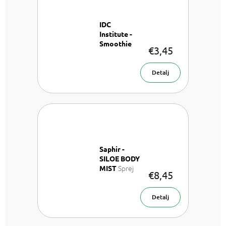
IDC
Institute -
Smoothie
€3,45
Hand Soap
Kokos
Sapun za
Detalj
ruke 75 g
Saphir -
SILOE BODY
Sprej
MIST
€8,45
za tijelo 200
ml
Detalj