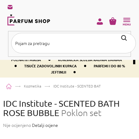
Preskoči
na
sadržaj
KOŠARICA
•
BESPLATNA DOSTAVA IZNAD PRIBLIŽNO 37 €
400+ SVJETSKI
•
POZNATIH MIRISA
KORISNIČKA SLUŽBA RADNIM DANIMA
•
•
TISUĆE ZADOVOLJNIH KUPACA
PARFEMI I DO 80 %
•
JEFTINIJI
Početna
Kozmetika
IDC Institute - SCENTED BATH ROSE BUBBLE
Poklon
IDC Institute - SCENTED BATH
ROSE BUBBLE
Poklon set
Prosječna
Nije ocijenjeno
Detalji ocjene
ocjena
proizvoda