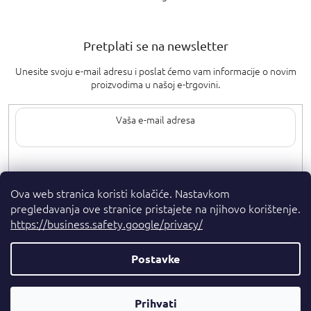
Pretplati se na newsletter
Unesite svoju e-mail adresu i poslat ćemo vam informacije o novim
proizvodima u našoj e-trgovini.
Upisom svoje e-pošte pristajete na
uvjete privatnosti
.
Ova web stranica koristi kolačiće. Nastavkom
pregledavanja ove stranice pristajete na njihovo korištenje.
https://business.safety.google/privacy/
Postavke
Autorska prava 2026
. Sva prava pridržana.
Parfumshop.hr
Parfemski
Kreirao Shoptet Premium
Prihvati
Savjetnik