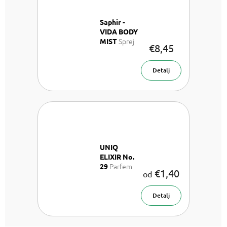
Saphir -
VIDA BODY
Sprej
MIST
€8,45
za tijelo 200
ml
Detalj
UNIQ
ELIXIR No.
Parfem
29
€1,40
od
50 ml
Detalj