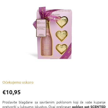
je
0,0
od
5
zvjezdica.
Očekujemo uskoro
€10,95
Izmjeri
cijenu:
Proslavite blagdane sa savršenim poklonom koji će vaše kupanje
pretvoriti u luksuzno iskustvo. Ovaj prekrasan
poklon set SCENTED