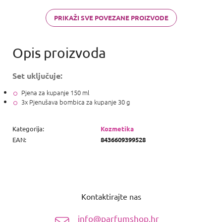
PRIKAŽI SVE POVEZANE PROIZVODE
Set uključuje:
Pjena za kupanje 150 ml
3x Pjenušava bombica za kupanje 30 g
Kategorija
:
Kozmetika
EAN
:
8436609399528
P
o
Kontaktirajte nas
d
n
info@parfumshop.hr
o