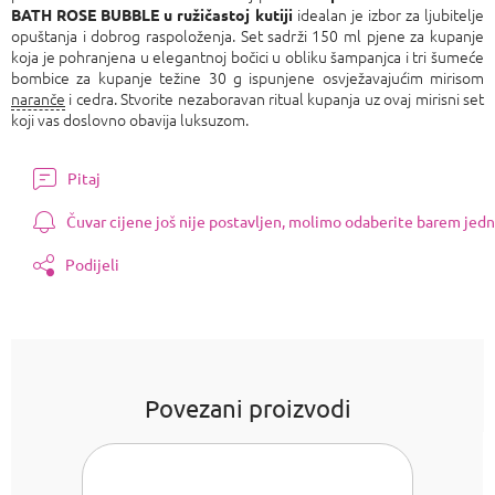
idealan je izbor za ljubitelje
BATH ROSE BUBBLE u ružičastoj kutiji
opuštanja i dobrog raspoloženja. Set sadrži 150 ml pjene za kupanje
koja je pohranjena u elegantnoj bočici u obliku šampanjca i tri šumeće
bombice za kupanje težine 30 g ispunjene osvježavajućim mirisom
naranče
i cedra. Stvorite nezaboravan ritual kupanja uz ovaj mirisni set
koji vas doslovno obavija luksuzom.
Pitaj
Čuvar cijene još nije postavljen, molimo odaberite barem jedn
Podijeli
Povezani proizvodi