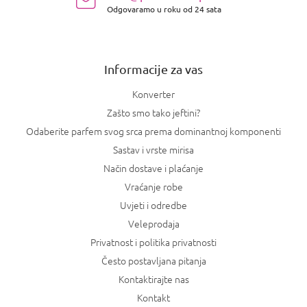
Odgovaramo u roku od 24 sata
ž
j
e
Informacije za vas
Konverter
Zašto smo tako jeftini?
Odaberite parfem svog srca prema dominantnoj komponenti
Sastav i vrste mirisa
Način dostave i plaćanje
Vraćanje robe
Uvjeti i odredbe
Veleprodaja
Privatnost i politika privatnosti
Često postavljana pitanja
Kontaktirajte nas
Kontakt