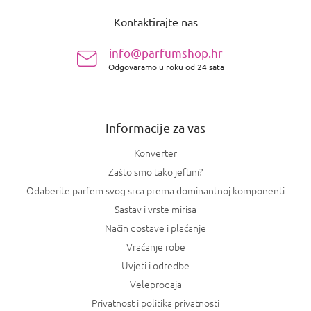
o
Kontaktirajte nas
d
n
info@parfumshop.hr
o
Odgovaramo u roku od 24 sata
ž
j
e
Informacije za vas
Konverter
Zašto smo tako jeftini?
Odaberite parfem svog srca prema dominantnoj komponenti
Sastav i vrste mirisa
Način dostave i plaćanje
Vraćanje robe
Uvjeti i odredbe
Veleprodaja
Privatnost i politika privatnosti