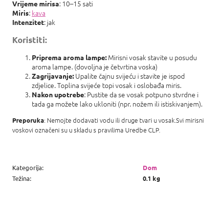
: 10–15 sati
Vrijeme mirisa
:
kava
Miris
: jak
Intenzitet
Koristiti:
Mirisni vosak stavite u posudu
Priprema aroma lampe:
aroma lampe. (dovoljna je četvrtina voska)
Upalite čajnu svijeću i stavite je ispod
Zagrijavanje:
zdjelice. Toplina svijeće topi vosak i oslobađa miris.
: Pustite da se vosak potpuno stvrdne i
Nakon upotrebe
tada ga možete lako ukloniti (npr. nožem ili istiskivanjem).
: Nemojte dodavati vodu ili druge tvari u vosak.Svi mirisni
Preporuka
voskovi označeni su u skladu s pravilima Uredbe CLP.
Kategorija
:
Dom
Težina
:
0.1 kg
P