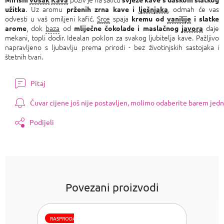
. Uz aromu
, odmah će vas
užitka
prženih zrna kave i
lješnjaka
odvesti u vaš omiljeni kafić.
Srce
spaja
kremu od
vanilije
i slatke
, dok
baza
od
daje
arome
mliječne čokolade i maslačnog
javora
mekani, topli dodir. Idealan poklon za svakog ljubitelja kave. Pažljivo
napravljeno s ljubavlju prema prirodi - bez životinjskih sastojaka i
štetnih tvari.
Pitaj
Čuvar cijene još nije postavljen, molimo odaberite barem jedn
Podijeli
Povezani proizvodi
RASPRODAJA