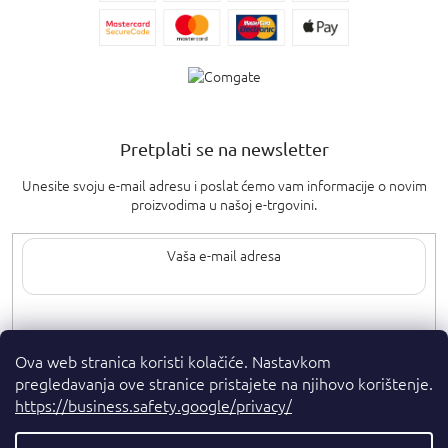
Pretplati se na newsletter
Unesite svoju e-mail adresu i poslat ćemo vam informacije o novim
proizvodima u našoj e-trgovini.
Upisom svoje e-pošte pristajete na
uvjete privatnosti
.
Ova web stranica koristi kolačiće. Nastavkom
pregledavanja ove stranice pristajete na njihovo korištenje.
https://business.safety.google/privacy/