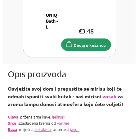
UNIQ
Bath -
L
€3,48
´UOMO
Sol za
kupanje
Dodaj u košaricu
iz
Mrtvog
mora
100g
Osvježite svoj dom i prepustite se mirisu koji će
odmah ispuniti svaki kutak - naš mirisni
vosak
za
aroma lampu donosi atmosferu koju ćete voljeti!
: pržena zrna kave,
lješnjak
Glava
: szaslađena krema od
vanilije
Srce
: mliječna
čokolada
, puterasti
javor
Baza