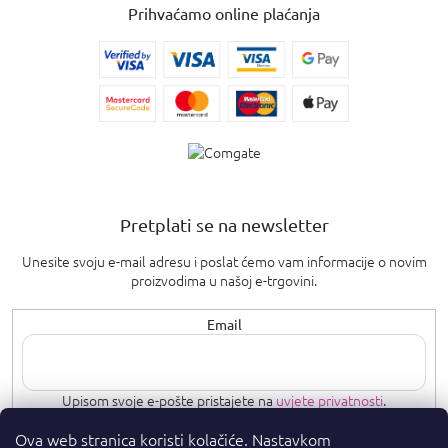
Prihvaćamo online plaćanja
Pretplati se na newsletter
Unesite svoju e-mail adresu i poslat ćemo vam informacije o novim
proizvodima u našoj e-trgovini.
Email
Upisom svoje e-pošte pristajete na
uvjete privatnosti
.
Ova web stranica koristi kolačiće. Nastavkom
PRETPLATI SE