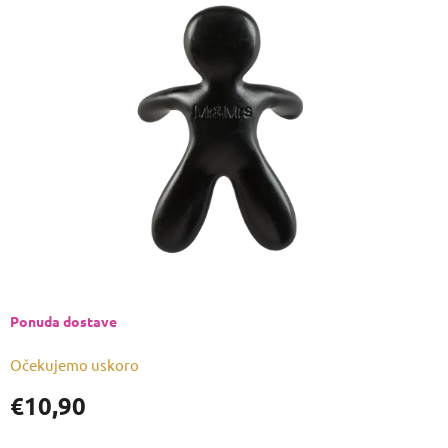
je
0,0
od
5
zvjezdica.
Ponuda dostave
Očekujemo uskoro
€10,90
Izmjeri
cijenu: