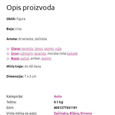
figura
Oblik:
crna
Boja:
drvenasta, začinska
Aroma:
naranča
,
limun
,
jasmin
,
ruža
Glava
:
ružmarin
,
lavanda
, morske note
kadulje
Srce
:
pačuli
, amber,
kašmir
Baza
:
do 60 dana
Miris traje:
7 x 5 cm
Dimenzije:
Kategorija
:
Auto
Težina
:
0.1 kg
EAN
:
8051277331191
Vrsta mirisa za auto
:
Začinska
,
Biljna
,
Drvena