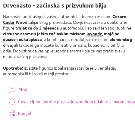
Drvenasto - začinska s prizvukom bilja
Namirišite unutrašnjost vašeg automobila drvenim mirisom
Cesare
talijanskog proizvođača. Osvježivač zraka u obliku crne
Cedar
Wood
figure
u automobilu kao savršen spoj suptilne
trajat će do 2 mjeseca
citrusne arome s jakim začinskim mirisom
lavande
, majčine
, u kombinaciji s neodoljivim mirisom
dušice i eukaliptusa
plemenitog
, ali također ga možete koristiti u ormaru, kupaonici, u biti bilo
drva
gdje. Dopustite da vas opije ugodna aroma koja će vas pratiti svaku
minutu vašeg putovanja.
Izvadite figuricu iz pakiranja i stavite je u ventilaciju
Upotreba:
automobila ili bilo koji manji prostor.
Pitaj
Čuvar cijene još nije postavljen, molimo odaberite barem jedn
Podijeli