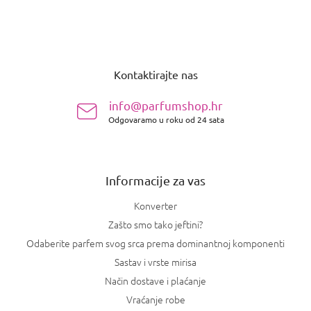
P
o
Kontaktirajte nas
d
n
info@parfumshop.hr
o
Odgovaramo u roku od 24 sata
ž
j
e
Informacije za vas
Konverter
Zašto smo tako jeftini?
Odaberite parfem svog srca prema dominantnoj komponenti
Sastav i vrste mirisa
Način dostave i plaćanje
Vraćanje robe