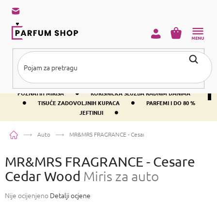
Preskoči
na
sadržaj
KOŠARICA
•
BESPLATNA DOSTAVA IZNAD PRIBLIŽNO 37 €
400+ SVJETSKI
•
POZNATIH MIRISA
KORISNIČKA SLUŽBA RADNIM DANIMA
•
•
TISUĆE ZADOVOLJNIH KUPACA
PARFEMI I DO 80 %
•
JEFTINIJI
Početna
Auto
MR&MRS FRAGRANCE - Cesare Cedar Wood
Miris za auto
MR&MRS FRAGRANCE - Cesare
Cedar Wood
Miris za auto
Prosječna
Nije ocijenjeno
Detalji ocjene
ocjena
proizvoda