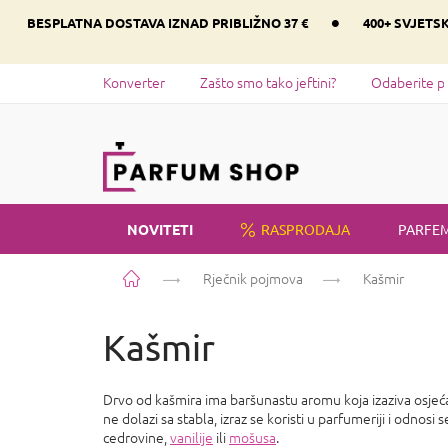
Preskoči
•
BESPLATNA DOSTAVA IZNAD PRIBLIŽNO 37 €
400+ SVJETS
na
sadržaj
Konverter
Zašto smo tako jeftini?
Odaberite p
NOVITETI
RASPRODAJA
PARFEM
Početna
Rječnik pojmova
Kašmir
Kašmir
Drvo od kašmira ima baršunastu aromu koja izaziva osjeć
ne dolazi sa stabla, izraz se koristi u parfumeriji i odno
cedrovine,
vanilije
ili
mošusa
.