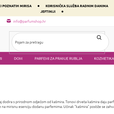
•
KI POZNATIH MIRISA
KORISNIČKA SLUŽBA RADNIM DANIMA
•
JEFTINIJI
arfem svog srca prema dominantnoj komponenti
Sastav i vrste mirisa
info@parfumshop.hr
I
DOM
PARFEMI ZA PRANJE RUBLJA
KOZMETIKA
aj dodira s prirodnom odjećom od kašmira. Tonovi drveta kašmira daju par
si se na mirisnu esenciju dodanu parfemima. Učinak "kašmira" postiže se zahv