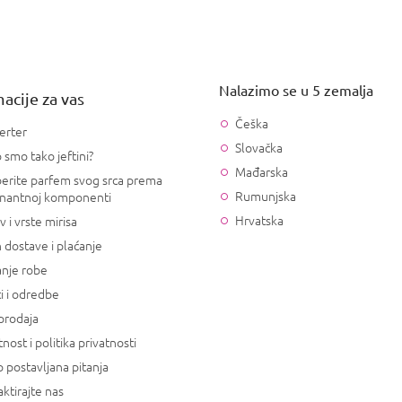
Nalazimo se u 5 zemalja
acije za vas
Češka
erter
Slovačka
 smo tako jeftini?
Mađarska
erite parfem svog srca prema
Rumunjska
nantnoj komponenti
Hrvatska
v i vrste mirisa
 dostave i plaćanje
anje robe
i i odredbe
prodaja
tnost i politika privatnosti
 postavljana pitanja
ktirajte nas