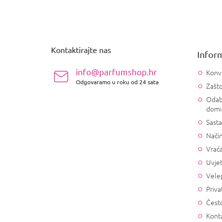
P
o
d
n
Kontaktirajte nas
Inform
o
ž
info@parfumshop.hr
Konv
j
Odgovaramo u roku od 24 sata
Zašto
e
Odab
domi
Sasta
Način
Vrać
Uvjet
Vele
Priva
Često
Konta