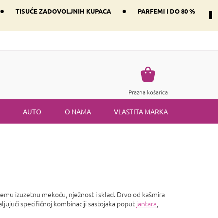
•
•
TISUĆE ZADOVOLJNIH KUPACA
PARFEMI I DO 80 %
Način dostave i plaćanje
Vraćanje robe
Uvjeti i odredbe
Košarica
Prazna košarica
AUTO
O NAMA
VLASTITA MARKA
femu izuzetnu mekoću, nježnost i sklad. Drvo od kašmira
aljujući specifičnoj kombinaciji sastojaka poput
jantara
,