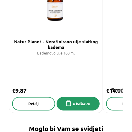
Natur Planet - Nerafinirano ulje slatkog
Nat
badema
Bademovo ulje 100 ml
O
€9.87
€14.00
Objem: 100 ml
Detalji
Detalj
U košaricu
Moglo bi Vam se svidjeti