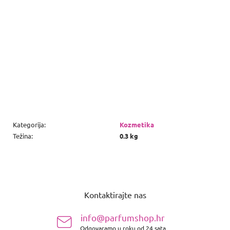
Kategorija
:
Kozmetika
Težina
:
0.3 kg
P
o
Kontaktirajte nas
d
n
info@parfumshop.hr
o
Odgovaramo u roku od 24 sata