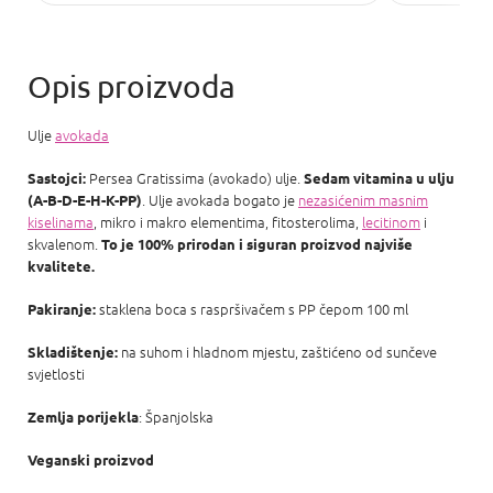
Ulje
avokada
Persea Gratissima (avokado) ulje.
Sastojci:
Sedam vitamina u ulju
. Ulje avokada bogato je
nezasićenim masnim
(A-B-D-E-H-K-PP)
kiselinama
, mikro i makro elementima, fitosterolima,
lecitinom
i
skvalenom.
To je 100% prirodan i siguran proizvod najviše
kvalitete.
staklena boca s raspršivačem s PP čepom 100 ml
Pakiranje:
na suhom i hladnom mjestu, zaštićeno od sunčeve
Skladištenje:
svjetlosti
: Španjolska
Zemlja porijekla
Veganski proizvod