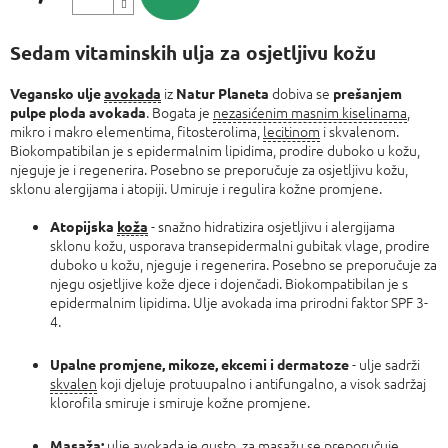
Izmjeri
cijenu:
Sedam vitaminskih ulja za osjetljivu kožu
iz
dobiva se
Vegansko ulje
avokada
Natur Planeta
prešanjem
. Bogata je
nezasićenim masnim kiselinama
,
pulpe ploda avokada
mikro i makro elementima, fitosterolima,
lecitinom
i skvalenom.
Biokompatibilan je s epidermalnim lipidima, prodire duboko u kožu,
njeguje je i regenerira. Posebno se preporučuje za osjetljivu kožu,
sklonu alergijama i atopiji. Umiruje i regulira kožne promjene.
- snažno hidratizira osjetljivu i alergijama
Atopijska
koža
sklonu kožu, usporava transepidermalni gubitak vlage, prodire
duboko u kožu, njeguje i regenerira. Posebno se preporučuje za
njegu osjetljive kože djece i dojenčadi. Biokompatibilan je s
epidermalnim lipidima. Ulje avokada ima prirodni faktor SPF 3-
4.
- ulje sadrži
Upalne promjene, mikoze, ekcemi i dermatoze
skvalen
koji djeluje protuupalno i antifungalno, a visok sadržaj
klorofila smiruje i smiruje kožne promjene.
ulje avokada je gusto, za masažu se preporučuje
Masaža: