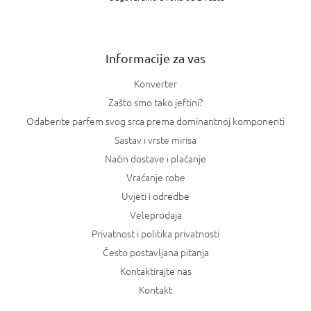
ž
j
e
Informacije za vas
Konverter
Zašto smo tako jeftini?
Odaberite parfem svog srca prema dominantnoj komponenti
Sastav i vrste mirisa
Način dostave i plaćanje
Vraćanje robe
Uvjeti i odredbe
Veleprodaja
Privatnost i politika privatnosti
Često postavljana pitanja
Kontaktirajte nas
Kontakt