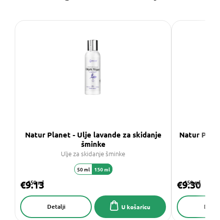
Natur Planet - Ulje lavande za skidanje
Natur Plane
šminke
Ulje za skidanje šminke
50 ml
150 ml
€9.13
150 ml
€9.30
150 ml
Detalji
Detalj
U košaricu