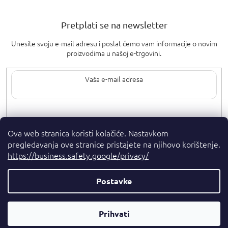
Pretplati se na newsletter
Unesite svoju e-mail adresu i poslat ćemo vam informacije o novim
proizvodima u našoj e-trgovini.
Upisom svoje e-pošte pristajete na
uvjete privatnosti
.
Ova web stranica koristi kolačiće. Nastavkom
pregledavanja ove stranice pristajete na njihovo korištenje.
https://business.safety.google/privacy/
Postavke
Autorska prava 2026
. Sva prava pridržana.
Parfumshop.hr
Parfemski
Kreirao Shoptet Premium
Prihvati
Savjetnik