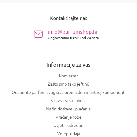
n
P
t
o
r
Kontaktirajte nas
d
o
n
l
info@parfumshop.hr
e
o
l
Odgovaramo u roku od 24 sata
ž
i
j
s
e
t
a
Informacije za vas
n
j
Konverter
a
Zašto smo tako jeftini?
Odaberite parfem svog srca prema dominantnoj komponenti
Sastav i vrste mirisa
Način dostave i plaćanje
Vraćanje robe
Uvjeti i odredbe
Veleprodaja