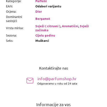
Kategorija
:
Parfemi
EAN
:
Odaberi varijantu
Ocjena
:
Dior
Dominantni
Bergamot
sastojci
:
Svježi ( citrusni )
,
Aromatični
,
Svježi
Vrsta mirisa
:
začinsko
Sezona
:
Cijelu godinu
Seks
:
Muškarci
P
o
Kontaktirajte nas
d
n
info@parfumshop.hr
o
Odgovaramo u roku od 24 sata
ž
j
e
Informacije za vas