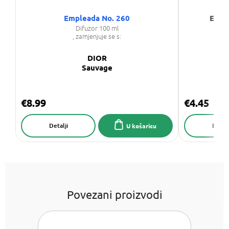
Empleada No. 260
EMPL
Difuzor 100 ml
, zamjenjuje se s:
DIOR
Sauvage
€8.99
€4.45
Detalji
Detalj
U košaricu
Povezani proizvodi