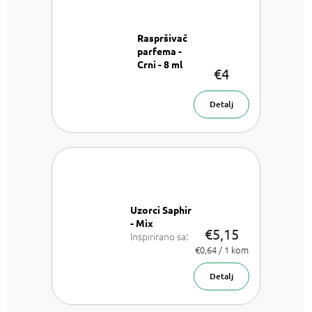
Raspršivač
parfema -
Crni - 8 ml
€4
Raspršivač
parfema - 8
ml
Detalj
Uzorci Saphir
- Mix
€5,15
Inspirirano sa:
Lancome La
Izmjeri
€0,64 / 1 kom
cijenu:
Vie est belle,
Armani Sí,
Detalj
Chanel Coco
Mademoiselle,