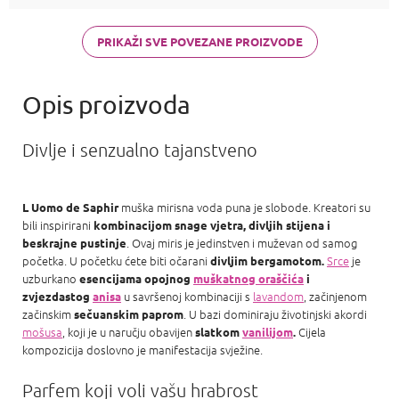
PR Olympea,
Chloe Chloe,
PR Invictus,
PRIKAŽI SVE POVEZANE PROIZVODE
Baccarat R.
540 a Armani
Acqua d
Divlje i senzualno tajanstveno
muška mirisna voda puna je slobode. Kreatori su
L Uomo de Saphir
bili inspirirani
kombinacijom snage vjetra, divljih stijena i
. Ovaj miris je jedinstven i muževan od samog
beskrajne pustinje
početka. U početku ćete biti očarani
Srce
je
divljim bergamotom.
uzburkano
esencijama opojnog
muškatnog oraščića
i
u savršenoj kombinaciji s
lavandom
, začinjenom
zvjezdastog
anisa
začinskim
. U bazi dominiraju životinjski akordi
sečuanskim paprom
mošusa
, koji je u naručju obavijen
Cijela
slatkom
vanilijom
.
kompozicija doslovno je manifestacija svježine.
Parfem koji voli vašu hrabrost