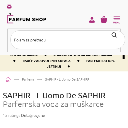
Preskoči
na
sadržaj
KOŠARICA
•
BESPLATNA DOSTAVA IZNAD PRIBLIŽNO 37 €
400+ SVJETSKI
•
POZNATIH MIRISA
KORISNIČKA SLUŽBA RADNIM DANIMA
•
•
TISUĆE ZADOVOLJNIH KUPACA
PARFEMI I DO 80 %
•
JEFTINIJI
Početna
Parfemi
SAPHIR - L Uomo De SAPHIR
Parfemska voda za muška
SAPHIR - L Uomo De SAPHIR
Parfemska voda za muškarce
Prosječna
15 ratings
Detalji ocjene
ocjena
proizvoda