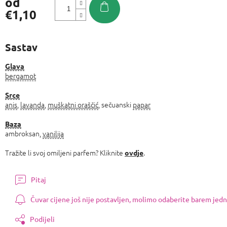
od
€1,10
Izmjeri
cijenu:
Sastav
Glava
bergamot
Srce
anis
,
lavanda
,
muškatni oraščić
, sečuanski
papar
Baza
ambroksan,
vanilija
Tražite li svoj omiljeni parfem? Kliknite
.
ovdje
Pitaj
Čuvar cijene još nije postavljen, molimo odaberite barem jedn
Podijeli