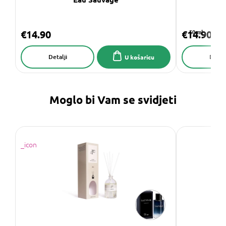
€14.90
€14.90
50 ml
Detalji
Detalj
U košaricu
Moglo bi Vam se svidjeti