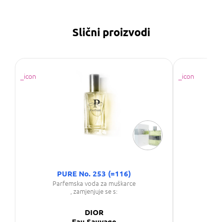
Slični proizvodi
PURE No. 253 (=116)
Parfemska voda za muškarce
Par
, zamjenjuje se s:
DIOR
Eau Sauvage