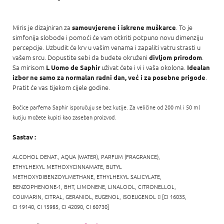
Miris je dizajniran za
. To je
samouvjerene i iskrene muškarce
simfonija slobode i pomoći će vam otkriti potpuno novu dimenziju
percepcije. Uzbudit će krv u vašim venama i zapaliti vatru strasti u
vašem srcu. Dopustite sebi da budete okruženi
.
divljom prirodom
Sa mirisom
uživat ćete i vi i vaša okolona.
L Uomo de Saphir
Idealan
.
izbor ne samo za normalan radni dan, već i za posebne prigode
Pratit će vas tijekom cijele godine.
Bočice parfema Saphir isporučuju se bez kutije. Za veličine od 200 ml i 50 ml
kutiju možete kupiti kao zaseban proizvod.
Sastav :
ALCOHOL DENAT., AQUA (WATER), PARFUM (FRAGRANCE),
ETHYLHEXYL
METHOXYCINNAMATE,
BUTYL
METHOXYDIBENZOYLMETHANE,
ETHYLHEXYL
SALICYLATE,
BENZOPHENONE-1, BHT, LIMONENE, LINALOOL, CITRONELLOL,
COUMARIN, CITRAL, GERANIOL, EUGENOL, ISOEUGENOL

[CI 16035,
CI 19140, CI 15985, CI 42090, CI 60730]