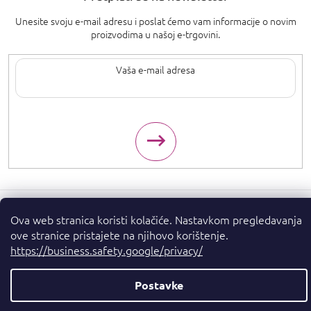
Unesite svoju e-mail adresu i poslat ćemo vam informacije o novim
proizvodima u našoj e-trgovini.
Upisom svoje e-pošte pristajete na
uvjete privatnosti
.
Ova web stranica koristi kolačiće. Nastavkom pregledavanja
Autorska prava 2026
. Sva prava pridržana.
Parfumshop.hr
ove stranice pristajete na njihovo korištenje.
https://business.safety.google/privacy/
Kreirao Shoptet Premium
Postavke