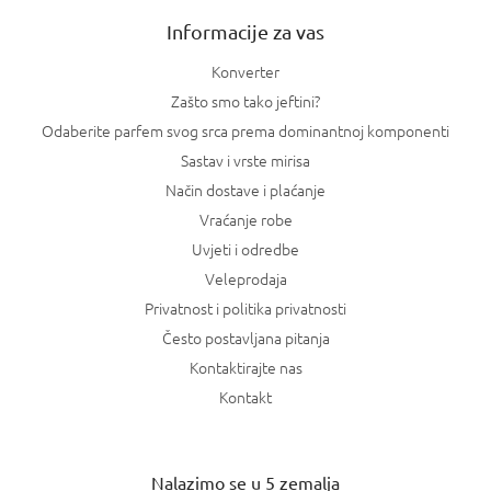
a
Informacije za vas
n
j
Konverter
a
Zašto smo tako jeftini?
Odaberite parfem svog srca prema dominantnoj komponenti
Sastav i vrste mirisa
Način dostave i plaćanje
Vraćanje robe
Uvjeti i odredbe
Veleprodaja
Privatnost i politika privatnosti
Često postavljana pitanja
Kontaktirajte nas
Kontakt
Nalazimo se u 5 zemalja