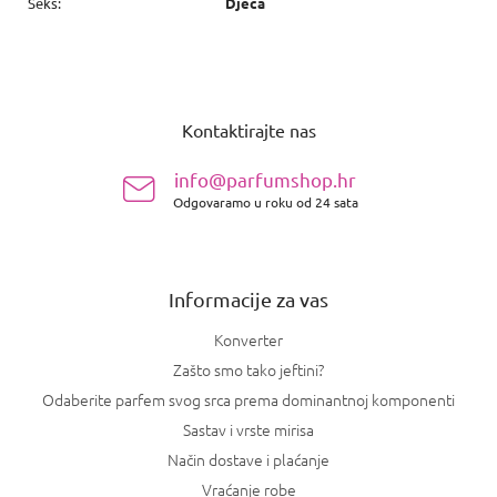
Seks
:
Djeca
P
o
Kontaktirajte nas
d
n
info@parfumshop.hr
o
Odgovaramo u roku od 24 sata
ž
j
e
Informacije za vas
Konverter
Zašto smo tako jeftini?
Odaberite parfem svog srca prema dominantnoj komponenti
Sastav i vrste mirisa
Način dostave i plaćanje
Vraćanje robe