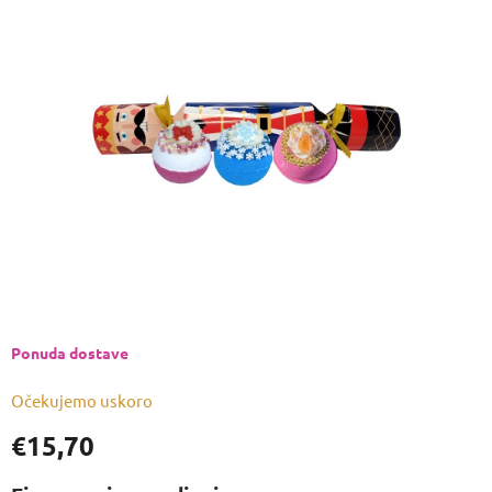
je
0,0
od
5
zvjezdica.
Ponuda dostave
Očekujemo uskoro
€15,70
Izmjeri
cijenu: