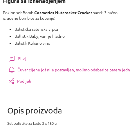
Figura sa iznenadjenjem
Poklon set Bomb
sadrži 3 ručno
Cosmetics Nutcracker Cracker
izrađene bombice za kupanje:
Balistička satenska vrpca
Ballistik Baby, vani je hladno
Balistik Kuhano vino
Pitaj
Čuvar cijene još nije postavljen, molimo odaberite barem jedn
Podijeli
Set balistike za kadu 3 x 160 g