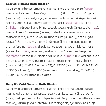
Scarlet Ribbons Bath Blaster
Natrijev bikarbonat, limunska kiselina, Theobroma Cacao (
kakao
)
maslac od sjemenki, Zea Mays (kukuruzni) škrob, Triticum Vulgare
(pšenično) brašno od jezgri, saharoza, parfem (miris), Aqua (voda),
natrijev lauril sulfat, Butyrospermum Parkii (
shea maslac
) ), Lac
(
mlijeko
), hidrogenirano biljno ulje, glukoza, škrob Oryza sativa (
riža
),
maslac Elaeis Guineensis (palma), hidrolizirani kukuruzni škrob,
maltodekstrin, škrob Solanum Tuberosum (krumpir), prah Oryza
sativa (riža), Triticum Vulgare ( Pšenica) škrob, sorbitol, glicerin,
aroma (aroma),
lecitin
, akacija senegal guma, kopernicia cerifera
(karnauba)
vosak
, šelak, kalij sorbat, citrus Aurantium Bergamia
(
bergamot
) voćno ulje, Zingiber officinale (
đumbir
) ulje korijena, algin,
Ekstrakt Capsicum Annuum, Linalool, antocijanini, Beta Vulgaris
(crvena cikla), CI 45410 (crvena 27), CI 17200 (crvena 33), CI 16255, CI
75300 (kurkumin), CI 75810 (kompleks klorofilin-bakar), CI 77019 (
Liskun), CI 77891 (titanijev dioksid).
Baby It's Cold Outside Bath Blaster
Natrijev bikarbonat, limunska kiselina, Theobroma Cacao (kakao)
maslac od sjemenki, saharoza, Zea Mays (kukuruzni) škrob, parfem
(miris), natrijev lauril sulfat, Aqua (voda), Butyrospermum Parkii (shea
maslac), lak (mlijeko), sintetika Fluorphlogopit, bjelančevina (iz jaja),