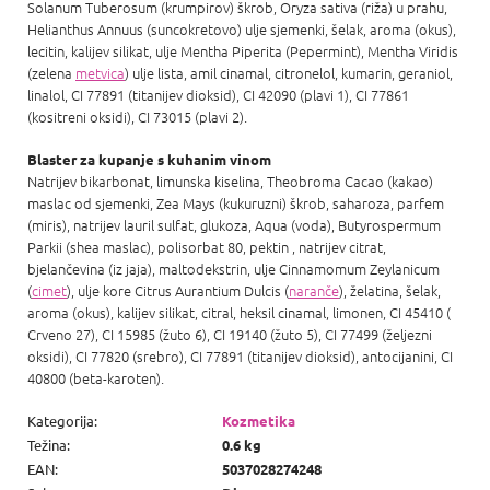
Solanum Tuberosum (krumpirov) škrob, Oryza sativa (riža) u prahu,
Helianthus Annuus (suncokretovo) ulje sjemenki, šelak, aroma (okus),
lecitin, kalijev silikat, ulje Mentha Piperita (Pepermint), Mentha Viridis
(zelena
metvica
) ulje lista, amil cinamal, citronelol, kumarin, geraniol,
linalol, CI 77891 (titanijev dioksid), CI 42090 (plavi 1), CI 77861
(kositreni oksidi), CI 73015 (plavi 2).
Blaster za kupanje s kuhanim vinom
Natrijev bikarbonat, limunska kiselina, Theobroma Cacao (kakao)
maslac od sjemenki, Zea Mays (kukuruzni) škrob, saharoza, parfem
(miris), natrijev lauril sulfat, glukoza, Aqua (voda), Butyrospermum
Parkii (shea maslac), polisorbat 80, pektin , natrijev citrat,
bjelančevina (iz jaja), maltodekstrin, ulje Cinnamomum Zeylanicum
(
cimet
), ulje kore Citrus Aurantium Dulcis (
naranče
), želatina, šelak,
aroma (okus), kalijev silikat, citral, heksil cinamal, limonen, CI 45410 (
Crveno 27), CI 15985 (žuto 6), CI 19140 (žuto 5), CI 77499 (željezni
oksidi), CI 77820 (srebro), CI 77891 (titanijev dioksid), antocijanini, CI
40800 (beta-karoten).
Kategorija
:
Kozmetika
Težina
:
0.6 kg
EAN
:
5037028274248