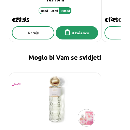
30 ml
50 ml
200 ml
€29.95
200 ml
€14.90
50 ml
Detalji
Detalj
U košaricu
Moglo bi Vam se svidjeti