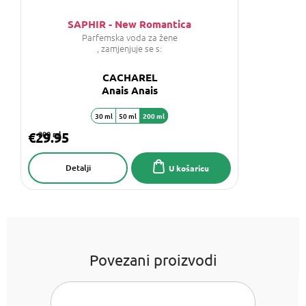
SAPHIR - New Romantica
Parfemska voda za žene
, zamjenjuje se s:
CACHAREL
Anais Anais
30 ml
50 ml
200 ml
€29.95
200 ml
Detalji
U košaricu
Povezani proizvodi