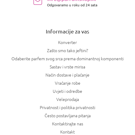
o
Odgovaramo u roku od 24 sata
ž
j
e
Informacije za vas
Konverter
Zašto smo tako jeftini?
Odaberite parfem svog srca prema dominantnoj komponenti
Sastav i vrste mirisa
Način dostave i plaćanje
Vraćanje robe
Uvjeti i odredbe
Veleprodaja
Privatnost i politika privatnosti
Često postavljana pitanja
Kontaktirajte nas
Kontakt