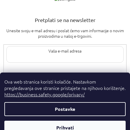
Pretplati se na newsletter
Unesite svoju e-mail adresu i poslat ćemo vam informacije o novim
proizvodima u našoj e-trgovini.
Upisom svoje e-pošte pristajete na
uvjete privatnosti
.
Ova web stranica koristi kolačiće. Nastavkom
pregledavanja ove stranice pristajete na njihovo korištenje.
https://business.safety.google/privacy/
Postavke
Autorska prava 2026
. Sva prava pridržana.
Parfumshop.hr
Parfemski
Prihvati
Kreirao Shoptet Premium
Savjetnik