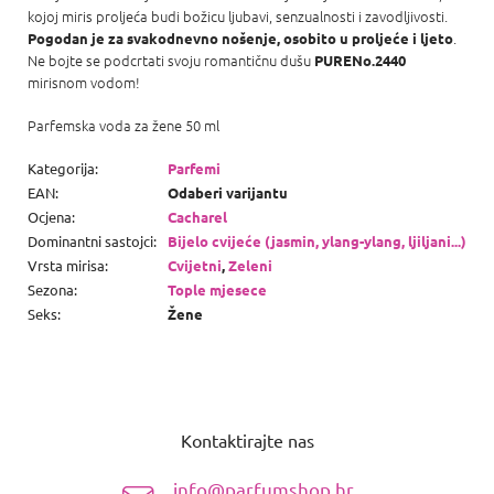
kojoj miris proljeća budi božicu ljubavi, senzualnosti i zavodljivosti.
.
Pogodan je za svakodnevno
nošenje, osobito u proljeće i ljeto
Ne bojte se podcrtati svoju romantičnu dušu
PURENo.2440
mirisnom vodom!
Parfemska voda za žene 50 ml
Kategorija
:
Parfemi
EAN
:
Odaberi varijantu
Ocjena
:
Cacharel
Dominantni sastojci
:
Bijelo cvijeće (jasmin, ylang-ylang, ljiljani...)
Vrsta mirisa
:
Cvijetni
,
Zeleni
Sezona
:
Tople mjesece
Seks
:
Žene
P
o
Kontaktirajte nas
d
n
info@parfumshop.hr