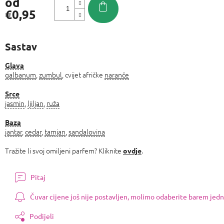
od
€0,95
Izmjeri
cijenu:
Sastav
Glava
galbanum
,
zumbul
, cvijet afričke
naranče
Srce
jasmin
,
ljiljan
,
ruža
Baza
jantar
,
cedar
,
tamjan
,
sandalovina
Tražite li svoj omiljeni parfem? Kliknite
.
ovdje
Pitaj
Čuvar cijene još nije postavljen, molimo odaberite barem jedn
Podijeli