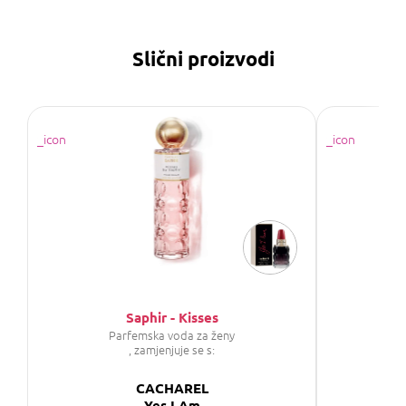
Slični proizvodi
Saphir - Kisses
P
Parfemska voda za ženy
P
, zamjenjuje se s:
CACHAREL
Yes I Am