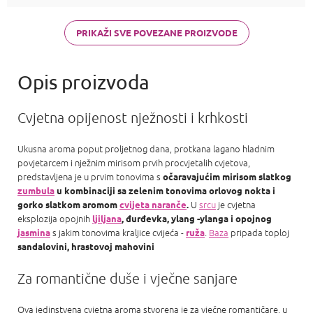
di Gioia,
Chanel Coco
Mademoiselle
PRIKAŽI SVE POVEZANE PROIZVODE
a Carolina
Herrera Good
girl
Cvjetna opijenost nježnosti i krhkosti
Ukusna aroma poput proljetnog dana, protkana lagano hladnim
povjetarcem i nježnim mirisom prvih procvjetalih cvjetova,
predstavljena je u prvim tonovima s
očaravajućim mirisom slatkog
zumbula
u kombinaciji sa zelenim tonovima orlovog nokta i
U
srcu
je cvjetna
gorko slatkom aromom
cvijeta naranče
.
eksplozija opojnih
ljiljana
, đurđevka, ylang -ylanga i opojnog
s jakim tonovima kraljice cvijeća -
.
Baza
pripada toploj
jasmina
ruža
sandalovini, hrastovoj mahovini
Za romantične duše i vječne sanjare
Ova jedinstvena cvjetna aroma stvorena je za vječne romantičare, u