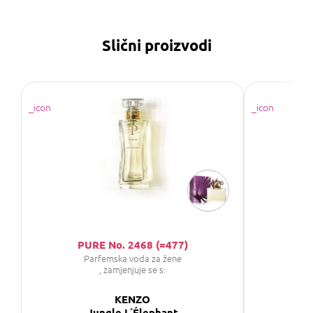
Slični proizvodi
PURE No. 2468 (=477)
Parfemska voda za žene
P
, zamjenjuje se s:
KENZO
Jungle L´Élephant