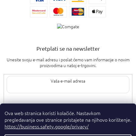
Pretplati se na newsletter
Unesite svoju e-mail adresu i poslat ćemo vam informacije o novim
proizvodima u našoj e-trgovini.
Upisom svoje e-pošte pristajete na
uvjete privatnosti
.
Ova web stranica koristi kolačiće. Nastavkom
pregledavanja ove stranice pristajete na njihovo korištenje.
https://business.safety.google/privacy/