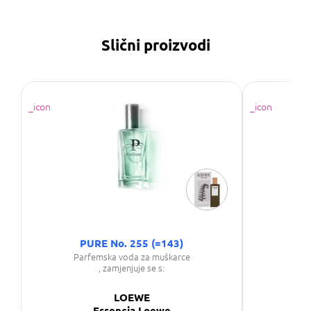
Slični proizvodi
PURE No. 255 (=143)
SAP
Parfemska voda za muškarce
Par
, zamjenjuje se s:
LOEWE
Essencia Loewe