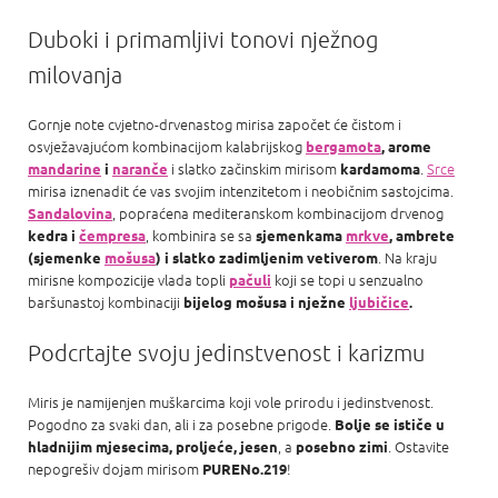
Duboki i primamljivi tonovi nježnog
milovanja
Gornje note cvjetno-drvenastog mirisa započet će čistom i
osvježavajućom kombinacijom kalabrijskog
bergamota
, arome
i slatko začinskim mirisom
.
Srce
mandarine
i
naranče
kardamoma
mirisa iznenadit će vas svojim intenzitetom i neobičnim sastojcima.
, popraćena mediteranskom kombinacijom drvenog
Sandalovina
, kombinira se sa
kedra i
čempresa
sjemenkama
mrkve
, ambrete
. Na kraju
(sjemenke
mošusa
) i slatko zadimljenim vetiverom
mirisne kompozicije vlada topli
koji se topi u senzualno
pačuli
baršunastoj kombinaciji
bijelog mošusa i nježne
ljubičice
.
Podcrtajte svoju jedinstvenost i karizmu
Miris je namijenjen muškarcima koji vole prirodu i jedinstvenost.
Pogodno za svaki dan, ali i za posebne prigode.
Bolje se ističe u
, a
. Ostavite
hladnijim mjesecima, proljeće, jesen
posebno zimi
nepogrešiv dojam mirisom
!
PURENo.219