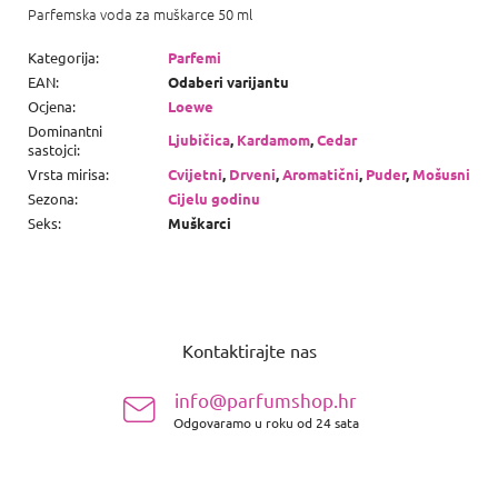
Parfemska voda za muškarce 50 ml
Kategorija
:
Parfemi
EAN
:
Odaberi varijantu
Ocjena
:
Loewe
Dominantni
Ljubičica
,
Kardamom
,
Cedar
sastojci
:
Vrsta mirisa
:
Cvijetni
,
Drveni
,
Aromatični
,
Puder
,
Mošusni
Sezona
:
Cijelu godinu
Seks
:
Muškarci
P
o
Kontaktirajte nas
d
n
info@parfumshop.hr
o
Odgovaramo u roku od 24 sata
ž
j
e