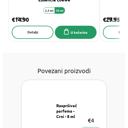
2,5 ml
50 ml
3
€14.90
50 ml
€29.95
200 ml
Detalji
Detalj
U košaricu
Povezani proizvodi
Raspršivač
parfema -
Crni - 8 ml
€4
Raspršivač
parfema - 8