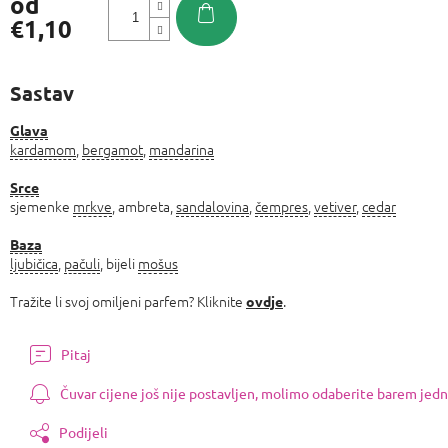
od
€1,10
Izmjeri
cijenu:
Sastav
Glava
kardamom
,
bergamot
,
mandarina
Srce
sjemenke
mrkve
, ambreta,
sandalovina
,
čempres
,
vetiver
,
cedar
Baza
ljubičica
,
pačuli
, bijeli
mošus
Tražite li svoj omiljeni parfem? Kliknite
.
ovdje
Pitaj
Čuvar cijene još nije postavljen, molimo odaberite barem jedn
Podijeli