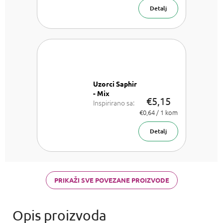
ml
Detalj
Uzorci Saphir
- Mix
€5,15
Inspirirano sa:
Lancome La
Izmjeri
€0,64 / 1 kom
cijenu:
Vie est belle,
Armani Sí,
Detalj
Chanel Coco
Mademoiselle,
PR Olympea,
Chloe Chloe,
PR Invictus,
PRIKAŽI SVE POVEZANE PROIZVODE
Baccarat R.
540 a Armani
Acqua d