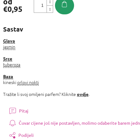
od
€0,95
Izmjeri
cijenu:
Sastav
Glava
jasmin
Srce
tuberoza
Baza
kineski
orlovi nokti
Tražite li svoj omiljeni parfem? Kliknite
.
ovdje
Pitaj
Čuvar cijene još nije postavljen, molimo odaberite barem jedn
Podijeli