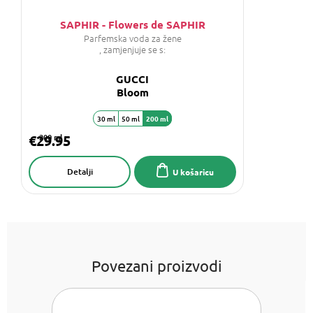
SAPHIR - Flowers de SAPHIR
Parfemska voda za žene
, zamjenjuje se s:
GUCCI
Bloom
30 ml
50 ml
200 ml
€29.95
200 ml
Detalji
U košaricu
Povezani proizvodi