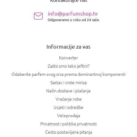
d
n
info@parfumshop.hr
o
Odgovaramo u roku od 24 sata
ž
j
e
Informacije za vas
Konverter
Zašto smo tako jeftini?
Odaberite parfem svog srca prema dominantnoj komponenti
Sastav i vrste mirisa
Način dostave i plaćanje
Vraćanje robe
Uvjeti i odredbe
Veleprodaja
Privatnost i politika privatnosti
Često postavljana pitanja