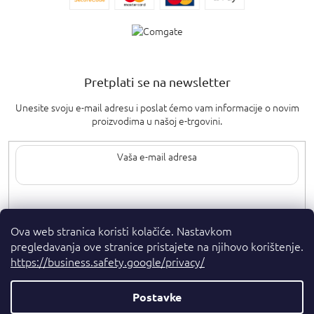
Pretplati se na newsletter
Unesite svoju e-mail adresu i poslat ćemo vam informacije o novim
proizvodima u našoj e-trgovini.
Upisom svoje e-pošte pristajete na
uvjete privatnosti
.
Ova web stranica koristi kolačiće. Nastavkom
pregledavanja ove stranice pristajete na njihovo korištenje.
https://business.safety.google/privacy/
Postavke
Autorska prava 2026
. Sva prava pridržana.
Parfumshop.hr