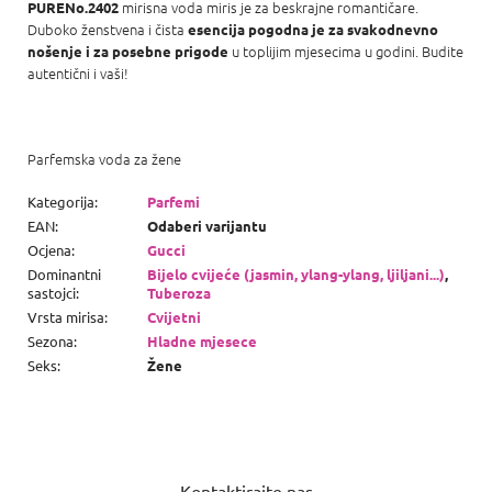
mirisna voda miris je za beskrajne romantičare.
PURENo.2402
Duboko ženstvena i čista
esencija pogodna je za svakodnevno
u toplijim mjesecima u godini. Budite
nošenje i za posebne prigode
autentični i vaši!
Parfemska voda za žene
Kategorija
:
Parfemi
EAN
:
Odaberi varijantu
Ocjena
:
Gucci
Dominantni
Bijelo cvijeće (jasmin, ylang-ylang, ljiljani...)
,
sastojci
:
Tuberoza
Vrsta mirisa
:
Cvijetni
Sezona
:
Hladne mjesece
Seks
:
Žene
P
o
Kontaktirajte nas