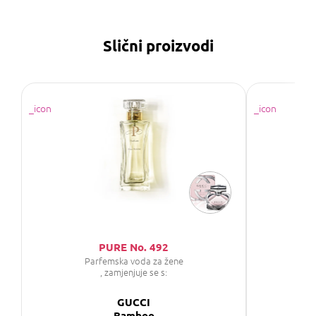
Slični proizvodi
PURE No. 492
Parfemska voda za žene
P
, zamjenjuje se s:
GUCCI
Bamboo