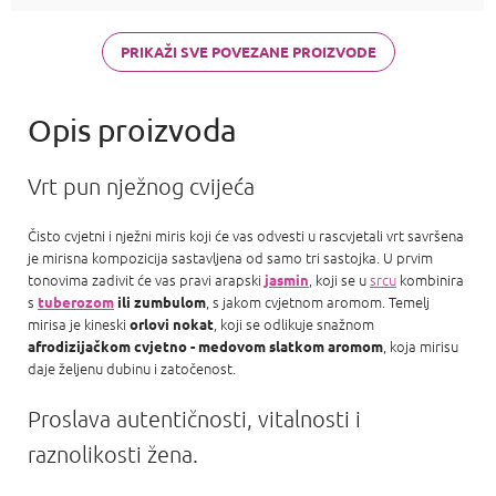
di Gioia,
Chanel Coco
Mademoiselle
PRIKAŽI SVE POVEZANE PROIZVODE
a Carolina
Herrera Good
girl
Vrt pun nježnog cvijeća
Čisto cvjetni i nježni miris koji će vas odvesti u rascvjetali vrt savršena
je mirisna kompozicija sastavljena od samo tri sastojka. U prvim
tonovima zadivit će vas pravi arapski
, koji se u
srcu
kombinira
jasmin
s
, s jakom cvjetnom aromom. Temelj
tuberozom
ili zumbulom
mirisa je kineski
, koji se odlikuje snažnom
orlovi nokat
, koja mirisu
afrodizijačkom cvjetno - medovom slatkom aromom
daje željenu dubinu i zatočenost.
Proslava autentičnosti, vitalnosti i
raznolikosti žena.