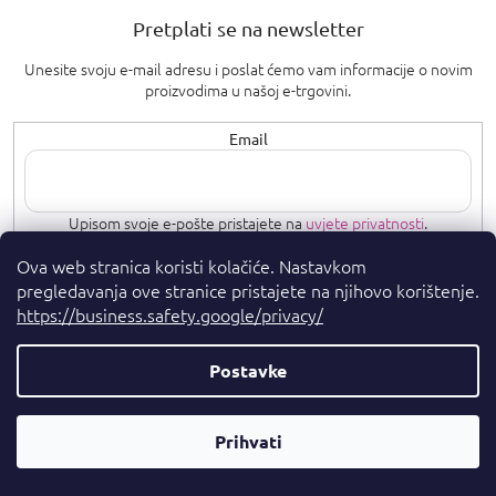
Pretplati se na newsletter
Unesite svoju e-mail adresu i poslat ćemo vam informacije o novim
proizvodima u našoj e-trgovini.
Email
Upisom svoje e-pošte pristajete na
uvjete privatnosti
.
Ova web stranica koristi kolačiće. Nastavkom
PRETPLATI SE
pregledavanja ove stranice pristajete na njihovo korištenje.
https://business.safety.google/privacy/
Postavke
Autorska prava 2026
. Sva prava pridržana.
Parfumshop.hr
Parfemski
Prihvati
Kreirao Shoptet Premium
Savjetnik