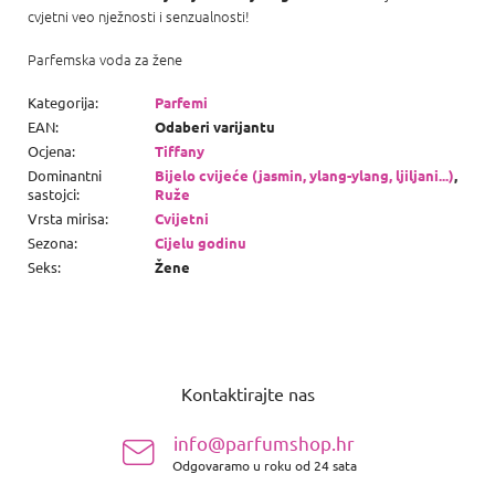
cvjetni veo nježnosti i senzualnosti!
Parfemska voda za žene
Kategorija
:
Parfemi
EAN
:
Odaberi varijantu
Ocjena
:
Tiffany
Dominantni
Bijelo cvijeće (jasmin, ylang-ylang, ljiljani...)
,
sastojci
:
Ruže
Vrsta mirisa
:
Cvijetni
Sezona
:
Cijelu godinu
Seks
:
Žene
P
o
Kontaktirajte nas
d
n
info@parfumshop.hr
o
Odgovaramo u roku od 24 sata
ž