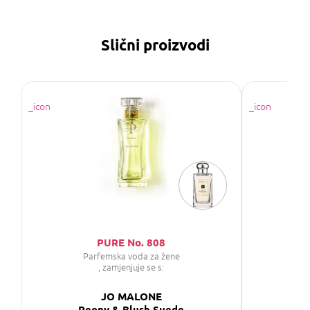
Slični proizvodi
PURE No. 808
Parfemska voda za žene
P
, zamjenjuje se s:
JO MALONE
Peony & Blush Suede