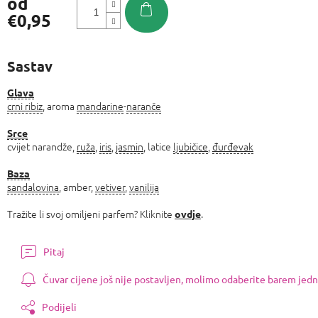
od
€0,95
Izmjeri
cijenu:
Sastav
Glava
crni ribiz
, aroma
mandarine
-
naranče
Srce
cvijet narandže,
ruža
,
iris
,
jasmin
, latice
ljubičice
,
đurđevak
Baza
sandalovina
, amber,
vetiver
,
vanilija
Tražite li svoj omiljeni parfem? Kliknite
.
ovdje
Pitaj
Čuvar cijene još nije postavljen, molimo odaberite barem jedn
Podijeli