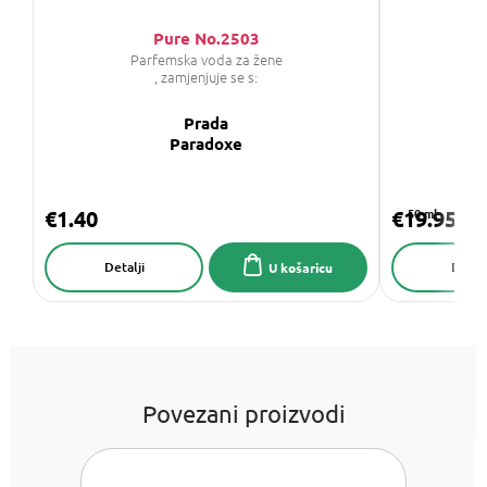
Pure No.2503
Parfemska voda za žene
, zamjenjuje se s:
Prada
GI
Paradoxe
€1.40
€19.95
50 ml
Detalji
Detalj
U košaricu
Povezani proizvodi