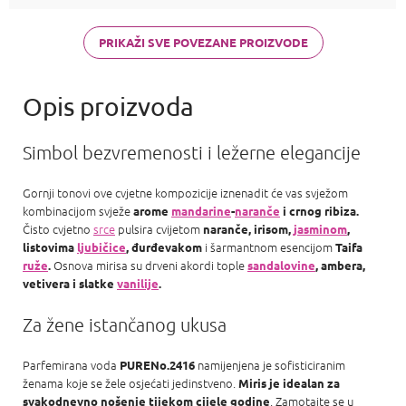
di Gioia,
Chanel Coco
Mademoiselle
PRIKAŽI SVE POVEZANE PROIZVODE
a Carolina
Herrera Good
girl
Simbol bezvremenosti i ležerne elegancije
Gornji tonovi ove cvjetne kompozicije iznenadit će vas svježom
kombinacijom svježe
arome
mandarine
-
naranče
i crnog ribiza.
Čisto cvjetno
srce
pulsira cvijetom
naranče, irisom,
jasminom
,
i šarmantnom esencijom
listovima
ljubičice
, đurđevakom
Taifa
Osnova mirisa su drveni akordi tople
ruže
.
sandalovine
, ambera,
vetivera i slatke
vanilije
.
Za žene istančanog ukusa
Parfemirana voda
namijenjena je sofisticiranim
PURENo.2416
ženama koje se žele osjećati jedinstveno.
Miris je idealan za
. Zamotajte se u
svakodnevno nošenje tijekom cijele godine