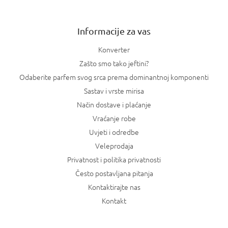
j
e
Informacije za vas
Konverter
Zašto smo tako jeftini?
Odaberite parfem svog srca prema dominantnoj komponenti
Sastav i vrste mirisa
Način dostave i plaćanje
Vraćanje robe
Uvjeti i odredbe
Veleprodaja
Privatnost i politika privatnosti
Često postavljana pitanja
Kontaktirajte nas
Kontakt