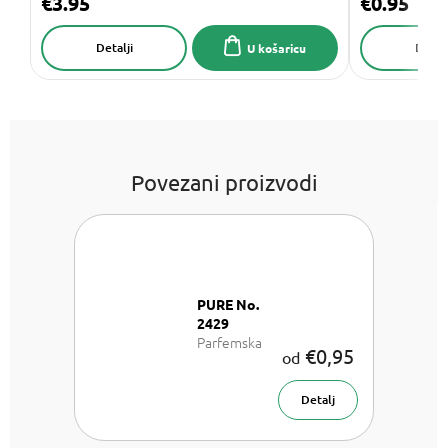
€3.95
€0.95
Detalji
Detalj
U košaricu
Povezani proizvodi
PURE No.
2429
Parfemska
€0,95
od
voda za žene
Detalj