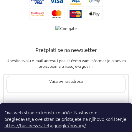
Pretplati se na newsletter
Unesite svoju e-mail adresu i poslat ćemo vam informacije o novim
proizvodima u našoj e-trgovini.
Upisom svoje e-pošte pristajete na
uvjete privatnosti
.
Ova web stranica koristi kolačiće. Nastavkom
pregledavanja ove stranice pristajete na njihovo korištenje.
https://business.safety.google/privacy/