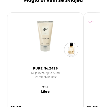
PURE No.2429
Mlijeko za tijelo 50ml
P
, zamjenjuje se s:
YSL
Libre