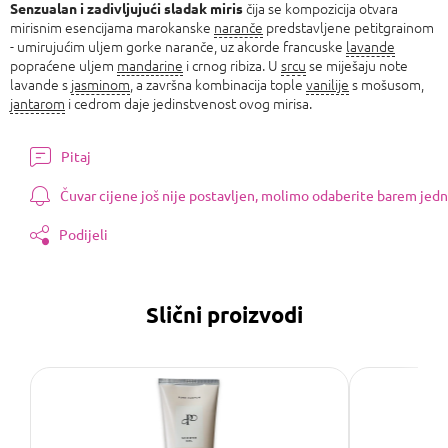
čija se kompozicija otvara
Senzualan i zadivljujući sladak miris
mirisnim esencijama marokanske
naranče
predstavljene petitgrainom
- umirujućim uljem gorke naranče, uz akorde francuske
lavande
popraćene uljem
mandarine
i crnog ribiza. U
srcu
se miješaju note
lavande s
jasminom
, a završna kombinacija tople
vanilije
s mošusom,
jantarom
i cedrom daje jedinstvenost ovog mirisa.
Pitaj
Čuvar cijene još nije postavljen, molimo odaberite barem jedn
Podijeli
Slični proizvodi