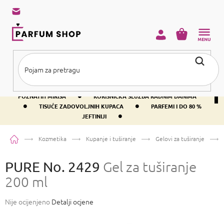
Preskoči
na
sadržaj
KOŠARICA
•
BESPLATNA DOSTAVA IZNAD PRIBLIŽNO 37 €
400+ SVJETSKI
•
POZNATIH MIRISA
KORISNIČKA SLUŽBA RADNIM DANIMA
•
•
TISUĆE ZADOVOLJNIH KUPACA
PARFEMI I DO 80 %
•
JEFTINIJI
Početna
Kozmetika
Kupanje i tuširanje
Gelovi za tuširanje
PURE No. 2429
Gel za tuširanje
200 ml
Prosječna
Nije ocijenjeno
Detalji ocjene
ocjena
proizvoda