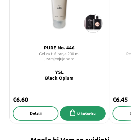
PURE No. 446
Hai
Gel za tuširanje 200 ml
Regener
, zamjenjuje se s:
YSL
Black Opium
€6.60
€6.45
Detalji
Detalj
U košaricu
Moglo bi Vam se svidjeti