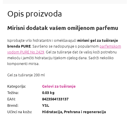
Mirisni dodatak vašem omiljenom parfemu
Isprobajte vrlo hidratantni i omekšavajući
mirisni gel za tuširanje
. Savršeno se nadopunjuje s popularnom
parfemskom
brenda PURE
vodom PURE No.2429
. Gel za tuširanje dat će vašoj koži potrebnu
mekoću i jamčiti hidrataciju tijekom cijelog dana. Sadrži nekoliko
komponenti mirisa.
Gel za tuširanje 200 ml
Kategorija
:
Gelovi za tuširanje
Težina
:
0.03 kg
EAN
:
8423564133137
Brend
:
YSL
Učinci na kožu
:
Hidratacija, Prehrana i regeneracija