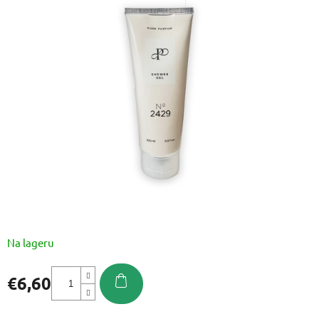
je
0,0
od
5
zvjezdica.
Na lageru
€6,60
Izmjeri
cijenu: