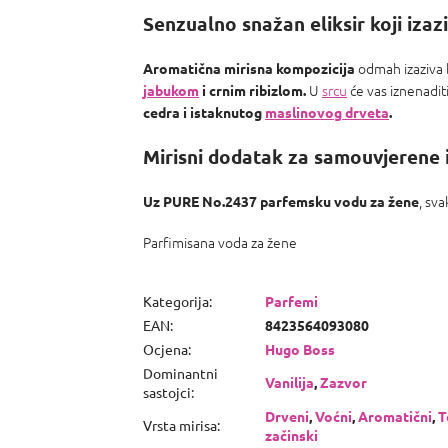
Senzualno snažan eliksir koji izaz
odmah izaziva 
Aromatična mirisna kompozicija
U
srcu
će vas iznenadi
jabukom
i crnim ribizlom.
cedra i istaknutog
maslinovog drveta
.
Mirisni dodatak za samouvjerene i
, sv
Uz PURE No.2437
parfemsku vodu za žene
Parfimisana voda za žene
Kategorija
:
Parfemi
EAN
:
8423564093080
Ocjena
:
Hugo Boss
Dominantni
Vanilija
,
Zazvor
sastojci
:
Drveni
,
Voćni
,
Aromatični
,
T
Vrsta mirisa
:
začinski