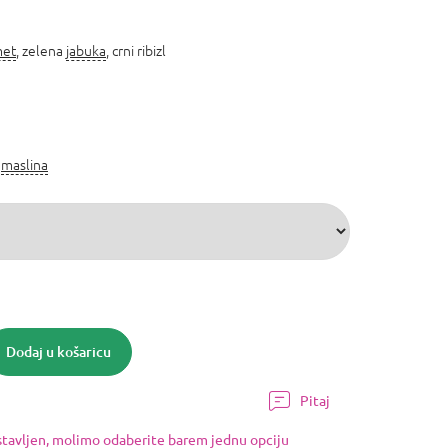
met
, zelena
jabuka
, crni ribizl
,
maslina
Dodaj u košaricu
Pitaj
ostavljen, molimo odaberite barem jednu opciju