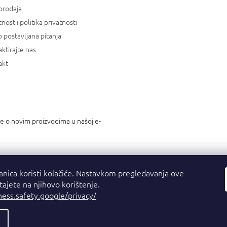
prodaja
tnost i politika privatnosti
 postavljana pitanja
ktirajte nas
akt
je o novim proizvodima u našoj e-
anica koristi kolačiće. Nastavkom pregledavanja ove
stajete na njihovo korištenje.
ness.safety.google/privacy/
a.