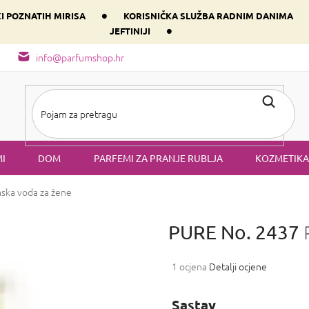
•
KI POZNATIH MIRISA
KORISNIČKA SLUŽBA RADNIM DANIMA
•
JEFTINIJI
arfem svog srca prema dominantnoj komponenti
Sastav i vrste mirisa
info@parfumshop.hr
I
DOM
PARFEMI ZA PRANJE RUBLJA
KOZMETIKA
ska voda za žene
PURE No. 2437
Prosječna
1 ocjena
Detalji ocjene
ocjena
proizvoda
Sastav
je