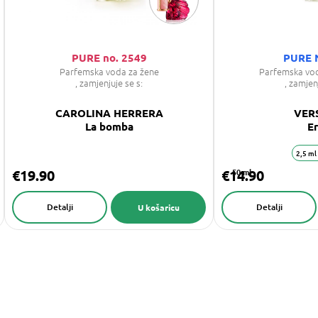
PURE no. 2549
PURE 
Parfemska voda za žene
Parfemska vo
, zamjenjuje se s:
, zamjen
CAROLINA HERRERA
VER
La bomba
E
2,5 ml
€19.90
€14.90
50 ml
Detalji
Detalji
U košaricu