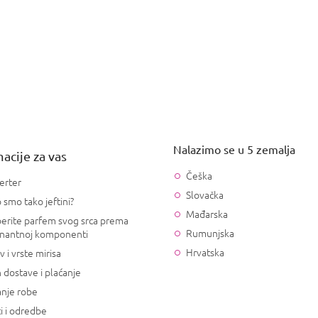
Nalazimo se u 5 zemalja
acije za vas
Češka
erter
Slovačka
 smo tako jeftini?
Mađarska
erite parfem svog srca prema
Rumunjska
nantnoj komponenti
Hrvatska
v i vrste mirisa
 dostave i plaćanje
anje robe
i i odredbe