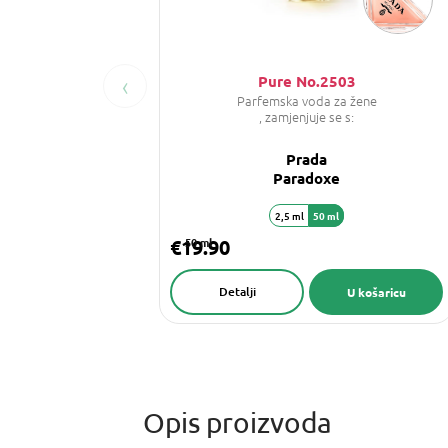
‹
Pure No.2503
Parfemska voda za žene
, zamjenjuje se s:
Prada
Paradoxe
2,5 ml
50 ml
€19.90
50 ml
Detalji
U košaricu