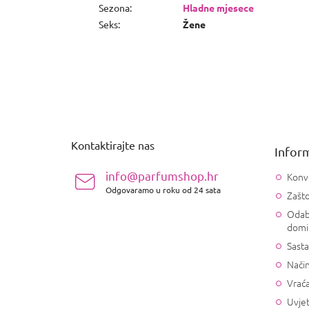
Sezona
:
Hladne mjesece
Seks
:
Žene
P
o
d
n
Kontaktirajte nas
Inform
o
ž
info@parfumshop.hr
Konv
j
Odgovaramo u roku od 24 sata
Zašto
e
Odab
domi
Sasta
Način
Vrać
Uvjet