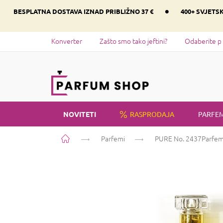
Preskoči
•
BESPLATNA DOSTAVA IZNAD PRIBLIŽNO 37 €
400+ SVJETS
na
sadržaj
Konverter
Zašto smo tako jeftini?
Odaberite p
NOVITETI
RASPRODAJA
PARFEM
Početna
Parfemi
PURE No. 2437
Parfem