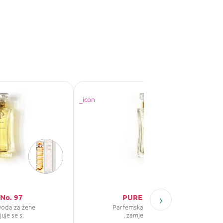
›
No. 97
PURE No. 492
voda za žene
Parfemska voda za žene
juje se s:
, zamjenjuje se s: