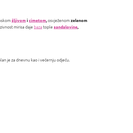
senskom
osvježenom
šljivom
i
cimetom
,
zelenom
nzivnost mirisa daje
baza
tople
sandalovine
,
alan je za dnevnu kao i večernju odjeću.