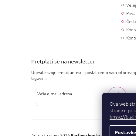
Vele
Priva
Često
Konta
Kont
Pretplati se na newsletter
Unesite svoju e-mail adresu i poslat ćemo vam informaci
trgovini.
Ova web str
stranice pri
Upisom svoje e-pošte pristajete na
uvjete privatnosti
.
https://busi
Postavke
Autorska prava 2026
. Sva prava pridržan
Parfumshop.hr