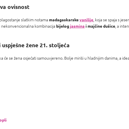
iva ovisnost
blagostanje slatkim notama
, koja se spaja s je
madagaskarske
vanilije
ti nekonvencionalna kombinacija
, a inte
bijelog
jasmina
i majčine dušice
 uspješne žene 21. stoljeća
aka će se žena osjećati samouvjereno. Bolje miriši u hladnijim danima, a ide
opli