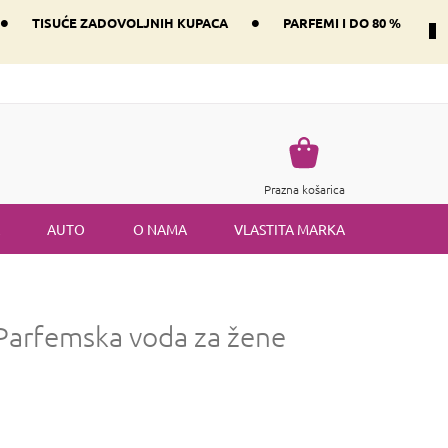
•
•
TISUĆE ZADOVOLJNIH KUPACA
PARFEMI I DO 80 %
Način dostave i plaćanje
Vraćanje robe
Uvjeti i odredbe
Košarica
Prazna košarica
AUTO
O NAMA
VLASTITA MARKA
Parfemska voda za žene