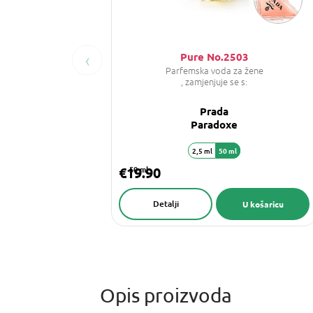
‹
Pure No.2503
Parfemska voda za žene
, zamjenjuje se s:
Prada
Paradoxe
2,5 ml
50 ml
€19.90
50 ml
Detalji
U košaricu