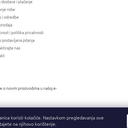
 dostave i plaćanje
anje robe
i i odredbe
prodaja
tnost i politika privatnosti
 postavljana pitanja
ktirajte nas
akt
je o novim proizvodima u našoj e-
anica koristi kolačiće. Nastavkom pregledavanja ove
stajete na njihovo korištenje.