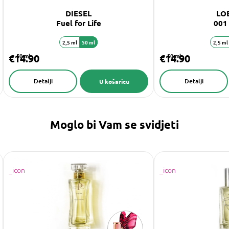
DIESEL
LO
Fuel for Life
001
2,5 ml
50 ml
2,5 ml
€14.90
50 ml
€14.90
50 ml
Detalji
Detalji
U košaricu
Moglo bi Vam se svidjeti