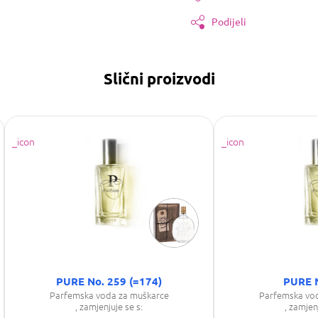
Podijeli
Slični proizvodi
PURE No. 259 (=174)
PURE 
Parfemska voda za muškarce
Parfemska vo
, zamjenjuje se s:
, zamjen