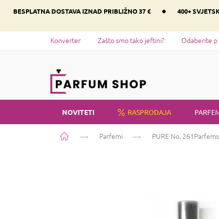
Preskoči
•
BESPLATNA DOSTAVA IZNAD PRIBLIŽNO 37 €
400+ SVJETS
na
sadržaj
Konverter
Zašto smo tako jeftini?
Odaberite p
NOVITETI
RASPRODAJA
PARFEM
Početna
Parfemi
PURE No. 261
Parfems