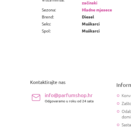
začinski
Sezona
:
Hladne mjesece
Brend
:
Diesel
Seks
:
Muškarci
Spol
:
Muškarci
P
o
d
n
Kontaktirajte nas
Inform
o
ž
info@parfumshop.hr
Konv
j
Odgovaramo u roku od 24 sata
Zašto
e
Odab
domi
Sasta