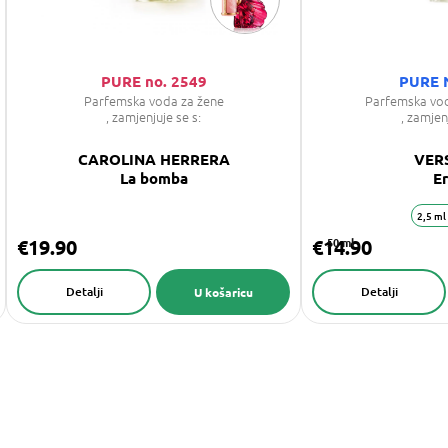
PURE no. 2549
PURE 
Parfemska voda za žene
Parfemska vo
, zamjenjuje se s:
, zamjen
CAROLINA HERRERA
VER
La bomba
E
2,5 ml
€19.90
€14.90
50 ml
Detalji
Detalji
U košaricu