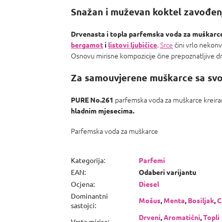
Snažan i muževan koktel zavođen
Drvenasta i topla parfemska voda za muškarc
.
Srce
čini vrlo nekonv
bergamot
i
listovi ljubičice
Osnovu mirisne kompozicije čine prepoznatljive d
Za samouvjerene muškarce sa svo
parfemska voda za muškarce kreiran
PURE No.261
hladnim mjesecima.
Parfemska voda za muškarce
Kategorija
:
Parfemi
EAN
:
Odaberi varijantu
Ocjena
:
Diesel
Dominantni
Mošus
,
Menta
,
Bosiljak
,
C
sastojci
:
Drveni
,
Aromatični
,
Topli
Vrsta mirisa
: