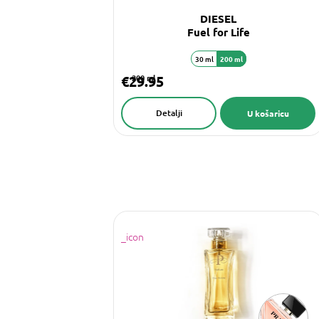
DIESEL
Fuel for Life
30 ml
200 ml
€29.95
200 ml
Detalji
U košaricu