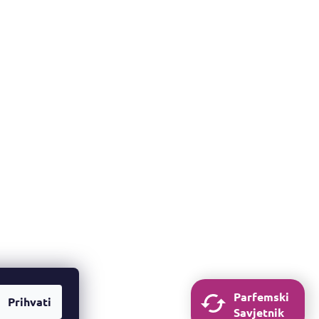
Parfemski
Prihvati
Savjetnik