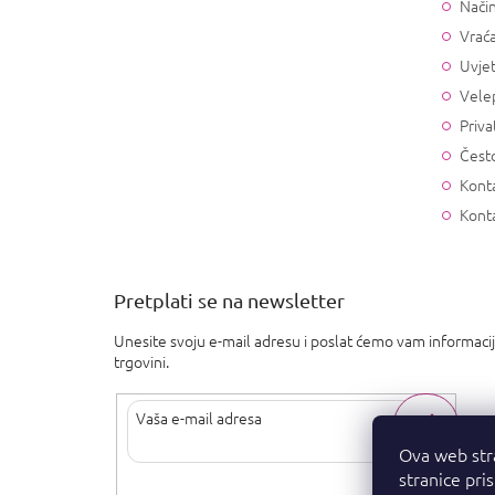
Način
Vrać
Uvjet
Vele
Priva
Često
Konta
Kont
Pretplati se na newsletter
Unesite svoju e-mail adresu i poslat ćemo vam informaci
trgovini.
Ova web str
stranice pri
Upisom svoje e-pošte pristajete na
uvjete privatnosti
.