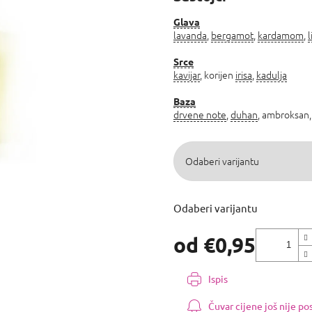
0,0
od
Glava
lavanda
,
bergamot
,
kardamom
,
l
5
zvjezdica.
Srce
kavijar
, korijen
irisa
,
kadulja
Baza
drvene note
,
duhan
, ambroksan
Odaberi varijantu
od
€0,95
Izmjeri
cijenu:
Ispis
Čuvar cijene još nije p