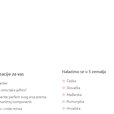
Nalazimo se u 5 zemalja
acije za vas
Češka
erter
Slovačka
 smo tako jeftini?
Mađarska
erite parfem svog srca prema
Rumunjska
nantnoj komponenti
Hrvatska
v i vrste mirisa