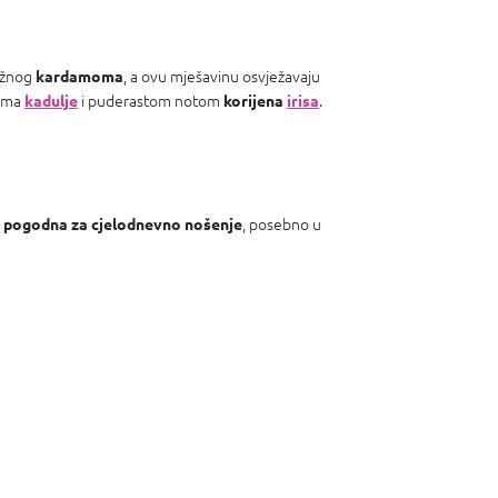
ažnog
, a ovu mješavinu osvježavaju
kardamoma
tama
i puderastom notom
.
kadulje
korijena
irisa
e
, posebno u
pogodna za cjelodnevno nošenje