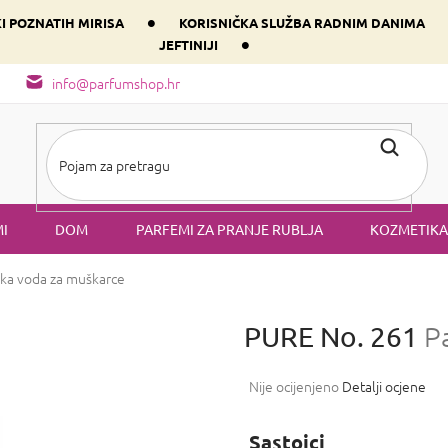
•
KI POZNATIH MIRISA
KORISNIČKA SLUŽBA RADNIM DANIMA
•
JEFTINIJI
arfem svog srca prema dominantnoj komponenti
Sastav i vrste mirisa
info@parfumshop.hr
I
DOM
PARFEMI ZA PRANJE RUBLJA
KOZMETIKA
ka voda za muškarce
PURE No. 261
P
Prosječna
Nije ocijenjeno
Detalji ocjene
ocjena
proizvoda
Sastojci
je