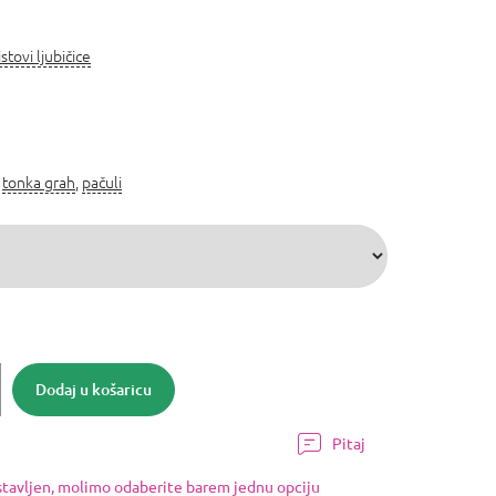
istovi ljubičice
,
tonka grah
,
pačuli
Dodaj u košaricu
Pitaj
ostavljen, molimo odaberite barem jednu opciju