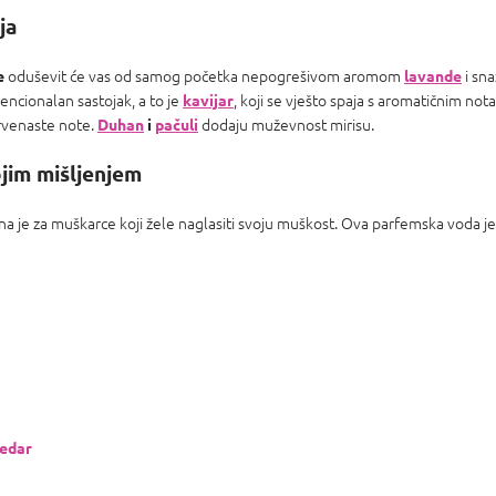
ja
oduševit će vas od samog početka nepogrešivom aromom
i sn
e
lavande
encionalan sastojak, a to je
, koji se vješto spaja s aromatičnim no
kavijar
rvenaste note.
dodaju muževnost mirisu.
Duhan
i
pačuli
jim mišljenjem
a je za muškarce koji žele naglasiti svoju muškost. Ova parfemska voda j
edar