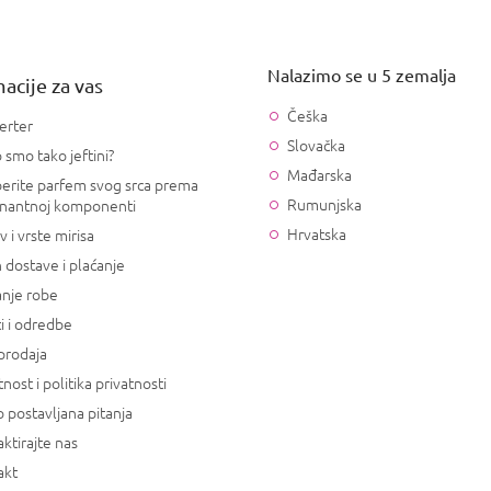
Nalazimo se u 5 zemalja
acije za vas
Češka
erter
Slovačka
 smo tako jeftini?
Mađarska
erite parfem svog srca prema
Rumunjska
nantnoj komponenti
Hrvatska
v i vrste mirisa
 dostave i plaćanje
anje robe
i i odredbe
prodaja
tnost i politika privatnosti
 postavljana pitanja
ktirajte nas
akt