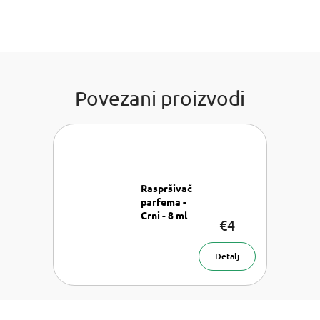
Povezani proizvodi
Raspršivač
parfema -
Crni - 8 ml
€4
Raspršivač
parfema - 8
ml
Detalj