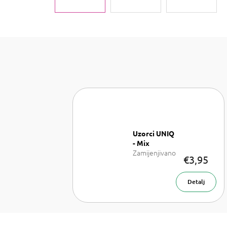
Uzorci UNIQ
- Mix
Zamijenjivano
€3,95
sa: LV Les
Sables Roses,
LV California
Detalj
Dream, LV On
the beach, TF
Rose Prick, TF
Sahara Noir a