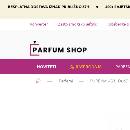
Preskoči
•
BESPLATNA DOSTAVA IZNAD PRIBLIŽNO 37 €
400+ SVJETS
na
sadržaj
Konverter
Zašto smo tako jeftini?
Odaberite p
NOVITETI
RASPRODAJA
PARFEM
Početna
Parfemi
PURE No. 433 - Duo
Di