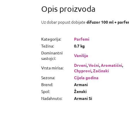
Roja Parfums
Amber Aoud
Uz dobar popust dobijate
difuzor 100 ml + parfe
Kategorija
:
Parfemi
Težina
:
0.7 kg
Dominantni
Vanilija
sastojci
:
Drveni
,
Voćni
,
Aromatični
,
Vrsta mirisa
:
Chyprovi
,
Začinski
Sezona
:
Cijela godina
Brend
:
Armani
Spol
:
Ženski
Nadahnuto
:
Armani Sí
P