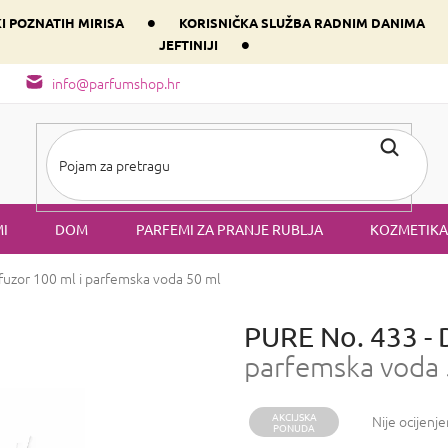
•
KI POZNATIH MIRISA
KORISNIČKA SLUŽBA RADNIM DANIMA
•
JEFTINIJI
arfem svog srca prema dominantnoj komponenti
Sastav i vrste mirisa
info@parfumshop.hr
I
DOM
PARFEMI ZA PRANJE RUBLJA
KOZMETIKA
fuzor 100 ml i parfemska voda 50 ml
PURE No. 433 -
parfemska voda 
AKCIJSKA
Prosječna
Nije ocijenj
PONUDA
ocjena