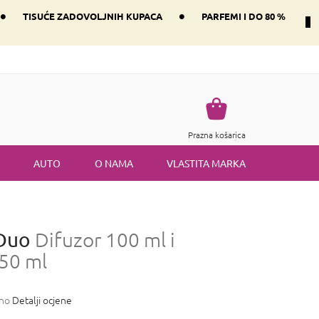
•
•
TISUĆE ZADOVOLJNIH KUPACA
PARFEMI I DO 80 %
Način dostave i plaćanje
Vraćanje robe
Uvjeti i odredbe
Košarica
Prazna košarica
AUTO
O NAMA
VLASTITA MARKA
 Duo
Difuzor 100 ml i
50 ml
eno
Detalji ocjene