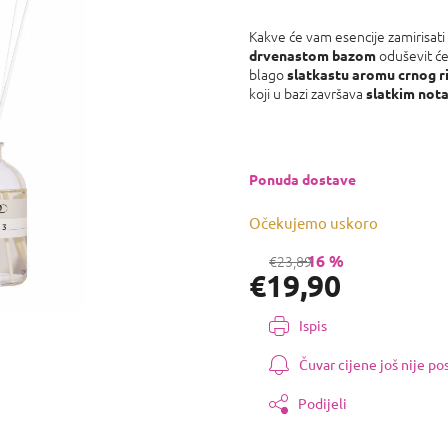
proizvoda
je
Kakve će vam esencije zamirisati
0,0
oduševit će 
drvenastom bazom
od
blago
slatkastu aromu crnog r
5
koji u bazi završava
slatkim nota
zvjezdica.
Ponuda dostave
Očekujemo uskoro
–16 %
€23,89
€19,90
Izmjeri
Ispis
cijenu:
Čuvar cijene još nije p
Podijeli