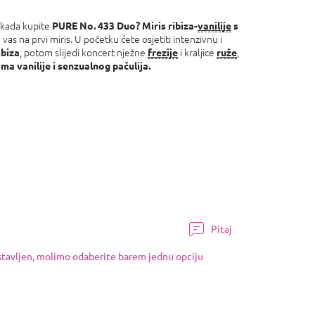
 kada kupite
PURE No. 433 Duo?
Miris ribiza-
vanilije
s
vas na prvi miris. U početku ćete osjetiti intenzivnu i
, potom slijedi koncert nježne
i kraljice
,
ibiza
frezije
ruže
ma vanilije i senzualnog pačulija.
Pitaj
ostavljen, molimo odaberite barem jednu opciju