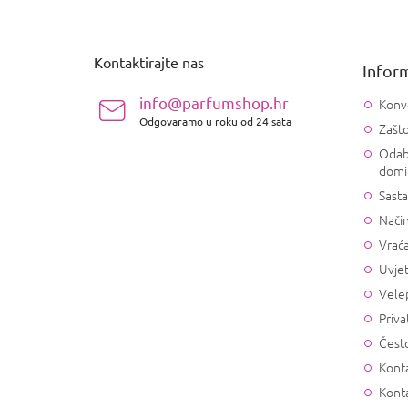
o
d
n
Kontaktirajte nas
Inform
o
ž
info@parfumshop.hr
Konv
j
Odgovaramo u roku od 24 sata
Zašto
e
Odab
domi
Sasta
Način
Vrać
Uvjet
Vele
Priva
Često
Konta
Kont