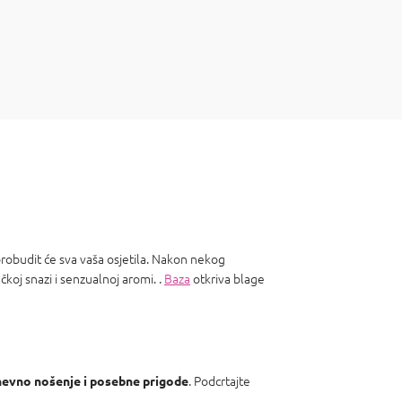
probudit će sva vaša osjetila. Nakon nekog
čkoj snazi ​​i senzualnoj aromi. .
Baza
otkriva blage
. Podcrtajte
evno nošenje i posebne prigode