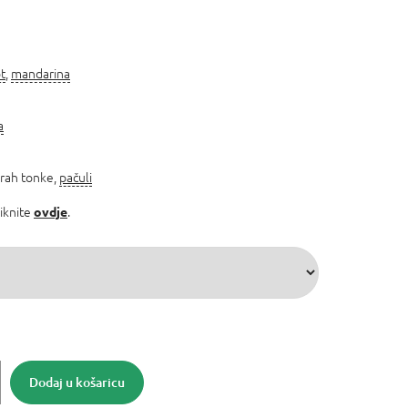
t
,
mandarina
a
grah tonke,
pačuli
liknite
.
ovdje
Dodaj u košaricu