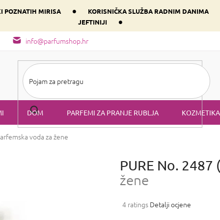
•
KI POZNATIH MIRISA
KORISNIČKA SLUŽBA RADNIM DANIMA
•
JEFTINIJI
arfem svog srca prema dominantnoj komponenti
Sastav i vrste mirisa
info@parfumshop.hr
I
DOM
PARFEMI ZA PRANJE RUBLJA
KOZMETIKA
arfemska voda za žene
PURE No. 2487 
žene
Prosječna
4 ratings
Detalji ocjene
ocjena