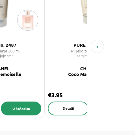
›
o. 2487
PURE No.2487
ranje 200 ml
Mlijeko za tijelo 50ml
juje se s:
, zamjenjuje se s:
ANEL
CHANEL
emoiselle
Coco Mademoiselle
€3.95
Detalji
U košaricu
U košaricu