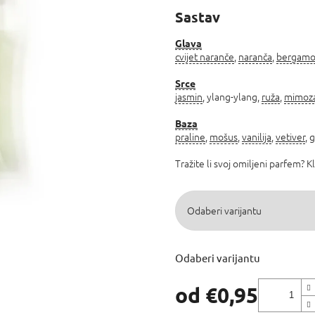
proizvoda
Sastav
je
5,0
od
Glava
cvijet naranče
,
naranča
,
bergamo
5
zvjezdica.
Srce
jasmin
, ylang-ylang,
ruža
,
mimoz
Baza
praline
,
mošus
,
vanilija
,
vetiver
, 
Tražite li svoj omiljeni parfem? K
Odaberi varijantu
od
€0,95
Izmjeri