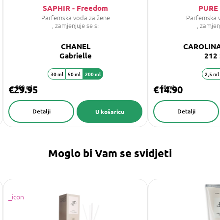
SAPHIR - Freedom
PURE 
Parfemska voda za žene
Parfemska 
, zamjenjuje se s:
, zamjen
CHANEL
CAROLIN
Gabrielle
212
30 ml
50 ml
200 ml
2,5 ml
€29.95
200 ml
€14.90
50 ml
Detalji
Detalji
U košaricu
Moglo bi Vam se svidjeti