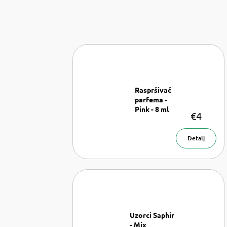
Raspršivač
parfema -
Pink - 8 ml
€4
Raspršivač
parfema- 8
ml
Detalj
Uzorci Saphir
- Mix