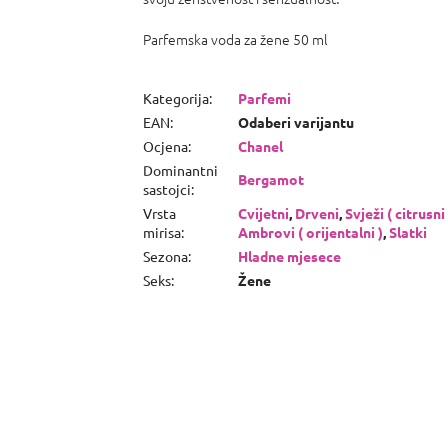
Parfemska voda za žene 50 ml
Kategorija
:
Parfemi
EAN
:
Odaberi varijantu
Ocjena
:
Chanel
Dominantni
Bergamot
sastojci
:
Vrsta
Cvijetni
,
Drveni
,
Svježi ( citrusni 
mirisa
:
Ambrovi ( orijentalni )
,
Slatki
Sezona
:
Hladne mjesece
Seks
:
Žene
P
o
d