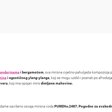
, ova mirisna cvjetno-pahuljasta kompozicija 
andarinama
i bergamotom
, koji se mogu uzdići i poznati po afrodizija
mina
i egzotičnog ylang-ylanga
, koji ima opojan miris
ivera
dimljene mahovine.
ne dame savršeno osvaja mirisna voda
PURENo.2487.
Pogodno za svakodn