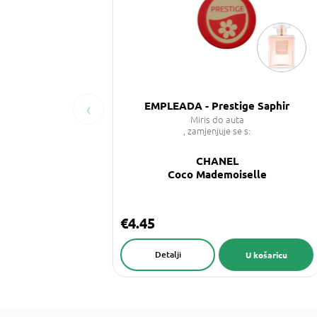
‹
EMPLEADA - Prestige Saphir
Miris do auta
, zamjenjuje se s:
CHANEL
Coco Mademoiselle
€4.45
Detalji
U košaricu