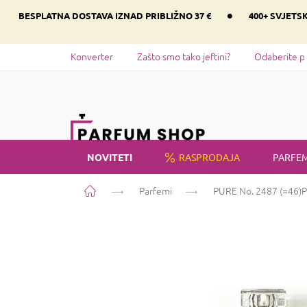
Preskoči
•
BESPLATNA DOSTAVA IZNAD PRIBLIŽNO 37 €
400+ SVJETS
na
sadržaj
Konverter
Zašto smo tako jeftini?
Odaberite p
NOVITETI
RASPRODAJA
PARFEM
Početna
Parfemi
PURE No. 2487 (=46)
P