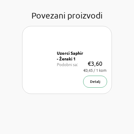
Povezani proizvodi
Uzorci Saphir
- Ženski 1
€3,60
Podobni sa:
Chloe Chloe,
Izmjeri
€0,45 / 1 kom
cijenu:
Dior J'adore,
Versace
Detalj
Bright Crystal,
Armani Acqua
di Gioia,
Chanel Coco
Mademoiselle
a Carolina
Herrera Good
girl