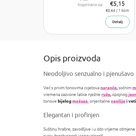
€5,15
Inspirirano sa:
Lancome La
Izmjeri
€0,64 / 1 kom
cijenu:
Vie est belle,
Armani Sí,
Detalj
Chanel Coco
Mademoiselle,
PR Olympea,
Chloe Chloe,
PR Invictus,
Baccarat R.
540 a Armani
Acqua d
Neodoljivo senzualno i pjenušavo
Već s prvim tonovima cvjetova
sočnim
naranče
,
m
vremena zazvone latice nježne
opojnog
ruže
,
jas
tonove
, orijentalne
bijelog
mošusa
vanilije
i vet
Elegantan i profinjen
Suštinu hrabre, zavodljive i u isto vrijeme otmje
svoju ženstvenost i senzualnost!