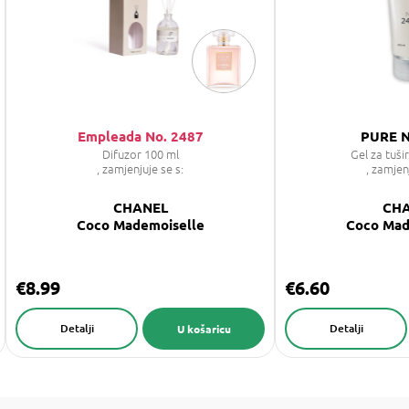
Empleada No. 2487
PURE N
Difuzor 100 ml
Gel za tuši
, zamjenjuje se s:
, zamjen
CHANEL
CH
Coco Mademoiselle
Coco Mad
€8.99
€6.60
Detalji
Detalji
U košaricu