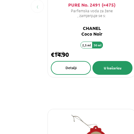
‹
PURE No. 2491 (=475)
Parfemska voda za žene
, zamjenjuje se s:
CHANEL
Coco Noir
2,5 ml
50 ml
€14.90
50 ml
Detalji
U košaricu