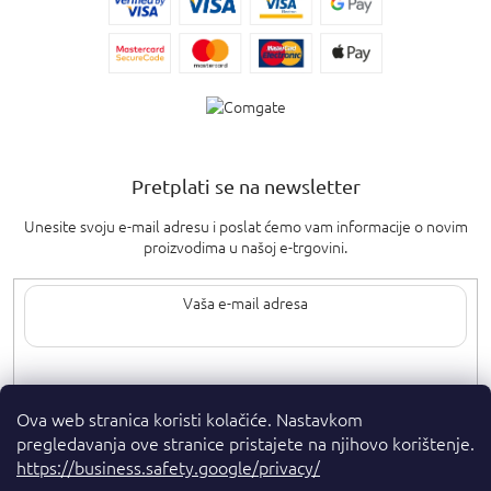
Pretplati se na newsletter
Unesite svoju e-mail adresu i poslat ćemo vam informacije o novim
proizvodima u našoj e-trgovini.
Upisom svoje e-pošte pristajete na
uvjete privatnosti
.
Ova web stranica koristi kolačiće. Nastavkom
pregledavanja ove stranice pristajete na njihovo korištenje.
https://business.safety.google/privacy/