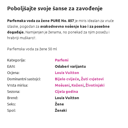
Poboljšajte svoje šanse za zavođenje
je miris idealan za vruće
Parfemska voda za žene PURE No. 857
izlaske, pogodan za
svakodnevno nošenje kao i za posebne
Namijenjen je ženama, no ponekad za njim posežu i
događaje.
hrabriji muškarci!.
Parfemska voda za žene 50 ml
Kategorija
:
Parfemi
EAN
:
Odaberi varijantu
Ocjena
:
Louis Vuitton
Dominantni sastojci
:
Bijelo cvijeće
,
Žuti cvjetovi
Vrsta mirisa
:
Mošusni
,
Koženi
,
Životinjski
Sezona
:
Cijela godina
Brend
:
Louis Vuitton
Seks
:
Žene
Spol
:
Ženski