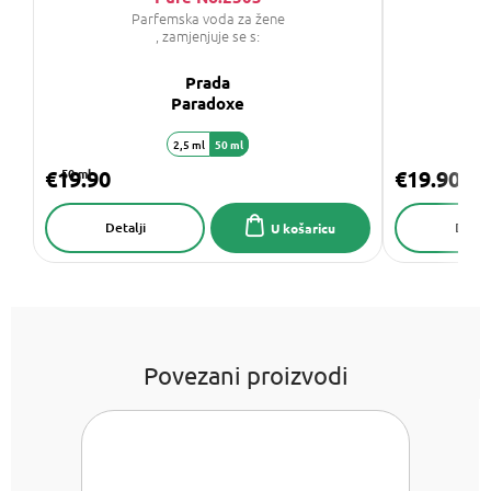
Parfemska voda za žene
P
, zamjenjuje se s:
Prada
C
Paradoxe
2,5 ml
50 ml
€19.90
50 ml
€19.90
Detalji
Detalj
U košaricu
Povezani proizvodi