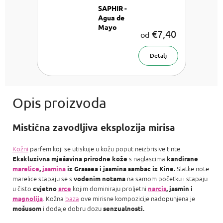
SAPHIR -
Agua de
Mayo
€7,40
od
Unisex
parfemska
voda
Detalj
Mistična zavodljiva eksplozija mirisa
Kožni
parfem koji se utiskuje u kožu poput neizbrisive tinte.
s naglascima
Ekskluzivna mješavina prirodne kože
kandirane
Slatke note
marelice
,
jasmina
iz Grassea i jasmina sambac iz Kine.
marelice stapaju se s
na samom početku i stapaju
vodenim notama
u čisto
kojim dominiraju proljetni
cvjetno
srce
narcis
, jasmin i
. Kožna
baza
ove mirisne kompozicije nadopunjena je
magnolija
i dodaje dobru dozu
mošusom
senzualnosti.