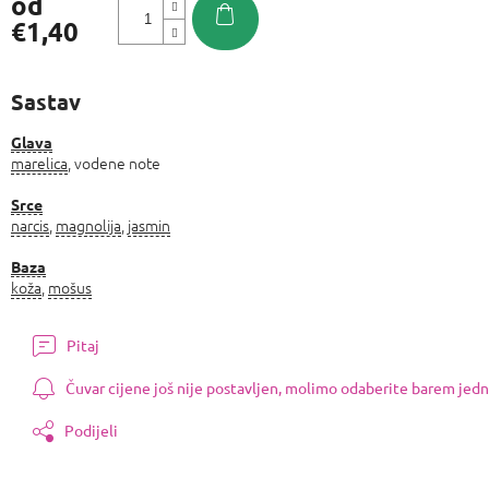
od
€1,40
Izmjeri
cijenu:
Sastav
Glava
marelica
, vodene note
Srce
narcis
,
magnolija
,
jasmin
Baza
koža
,
mošus
Pitaj
Čuvar cijene još nije postavljen, molimo odaberite barem jedn
Podijeli