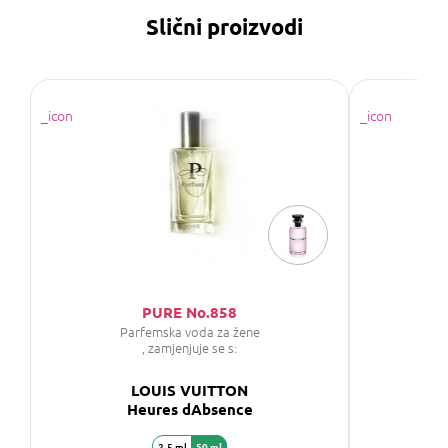
Slični proizvodi
PURE No.858
Parfemska voda za žene
P
, zamjenjuje se s:
LOUIS VUITTON
Heures dAbsence
2,5 ml
50 ml