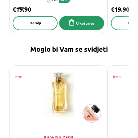
€19.90
50 ml
€19.90
Detalji
Detalj
U košaricu
Moglo bi Vam se svidjeti
Pure No.2503