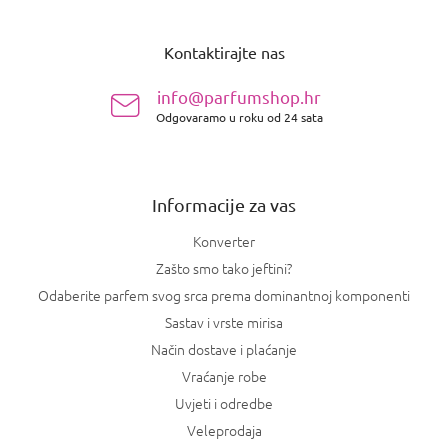
P
o
Kontaktirajte nas
d
n
info@parfumshop.hr
o
Odgovaramo u roku od 24 sata
ž
j
e
Informacije za vas
Konverter
Zašto smo tako jeftini?
Odaberite parfem svog srca prema dominantnoj komponenti
Sastav i vrste mirisa
Način dostave i plaćanje
Vraćanje robe
Uvjeti i odredbe
Veleprodaja