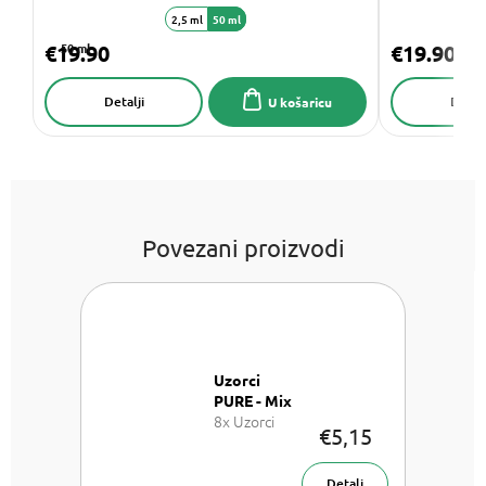
2,5 ml
50 ml
€19.90
50 ml
€19.90
Detalji
Detalj
U košaricu
Povezani proizvodi
Uzorci
PURE - Mix
8x Uzorci
€5,15
parfemu -
Mix
Detalj