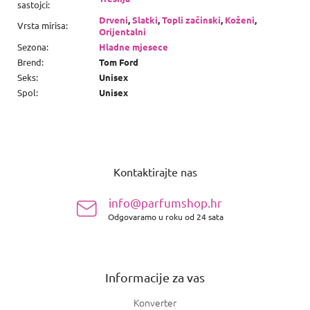
sastojci
:
Drveni
,
Slatki
,
Topli začinski
,
Koženi
,
Vrsta mirisa
:
Orijentalni
Sezona
:
Hladne mjesece
Brend
:
Tom Ford
Seks
:
Unisex
Spol
:
Unisex
P
o
Kontaktirajte nas
d
n
info@parfumshop.hr
o
Odgovaramo u roku od 24 sata
ž
j
e
Informacije za vas
Konverter