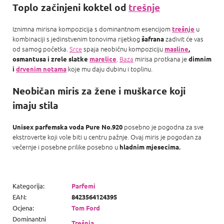
Toplo začinjeni koktel od
trešnje
Iznimna mirisna kompozicija s dominantnom esencijom
u
trešnje
kombinaciji s jedinstvenim tonovima rijetkog
zadivit će vas
šafrana
od samog početka.
Srce
spaja neobičnu kompoziciju
masline
,
.
Baza
mirisa protkana je
osmantusa i zrele slatke
marelice
dimnim
koje mu daju dubinu i toplinu.
i
drvenim notama
Neobičan miris za žene i muškarce koji
imaju stila
posebno je pogodna za sve
Unisex parfemska voda
Pure No.920
ekstroverte koji vole biti u centru pažnje. Ovaj miris je pogodan za
večernje i posebne prilike posebno u
hladnim mjesecima.
Kategorija
:
Parfemi
EAN
:
8423564124395
Ocjena
:
Tom Ford
Dominantni
Trešnja