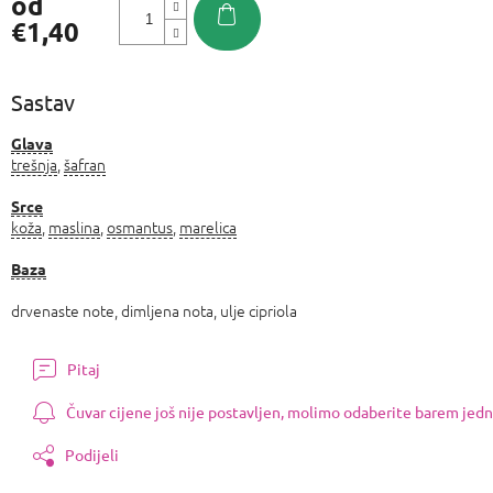
od
€1,40
Izmjeri
cijenu:
Sastav
Glava
trešnja
,
šafran
Srce
koža
,
maslina
,
osmantus
,
marelica
Baza
drvenaste note, dimljena nota, ulje cipriola
Pitaj
Čuvar cijene još nije postavljen, molimo odaberite barem jedn
Podijeli