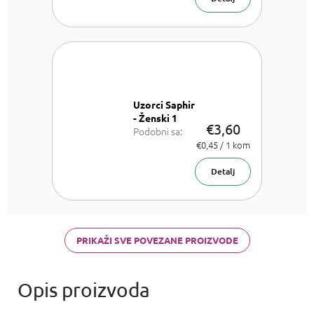
Uzorci Saphir
- Ženski 1
€3,60
Podobni sa:
Chloe Chloe,
Izmjeri
€0,45 / 1 kom
cijenu:
Dior J'adore,
Versace
Detalj
Bright Crystal,
Armani Acqua
di Gioia,
Chanel Coco
Mademoiselle
PRIKAŽI SVE POVEZANE PROIZVODE
a Carolina
Herrera Good
girl