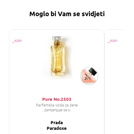
Moglo bi Vam se svidjeti
Pure No.2503
Parfemska voda za žene
P
, zamjenjuje se s:
Prada
C
Paradoxe