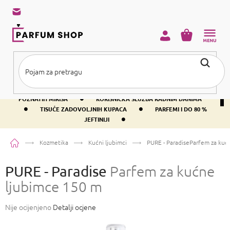
Preskoči
na
sadržaj
KOŠARICA
•
BESPLATNA DOSTAVA IZNAD PRIBLIŽNO 37 €
400+ SVJETSKI
•
POZNATIH MIRISA
KORISNIČKA SLUŽBA RADNIM DANIMA
•
•
TISUĆE ZADOVOLJNIH KUPACA
PARFEMI I DO 80 %
•
JEFTINIJI
Početna
Kozmetika
Kućni ljubimci
PURE - Paradise
Parfem za kuć
PURE - Paradise
Parfem za kućne
ljubimce 150 m
Prosječna
Nije ocijenjeno
Detalji ocjene
ocjena
proizvoda