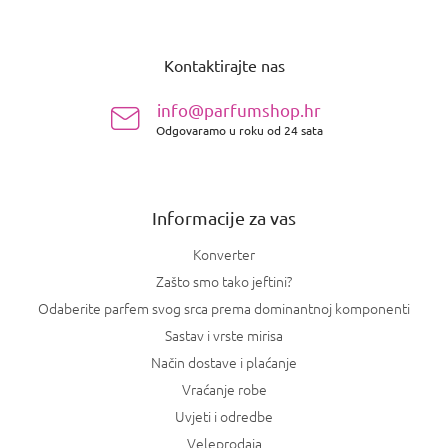
P
o
Kontaktirajte nas
d
n
info@parfumshop.hr
o
Odgovaramo u roku od 24 sata
ž
j
e
Informacije za vas
Konverter
Zašto smo tako jeftini?
Odaberite parfem svog srca prema dominantnoj komponenti
Sastav i vrste mirisa
Način dostave i plaćanje
Vraćanje robe
Uvjeti i odredbe
Veleprodaja