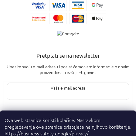
Pretplati se na newsletter
Unesite svoju e-mail adresu i poslat ćemo vam informacije o novim
proizvodima u našoj e-trgovini.
Upisom svoje e-pošte pristajete na
uvjete privatnosti
.
Ova web stranica koristi kolačiće. Nastavkom
pregledavanja ove stranice pristajete na njihovo korištenje.
https://business.safety.google/privacy/