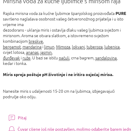
Mirisna voda za kućne ljubimce s mirisom raja
Rajska mirisna voda za kućne ljubimce španjolskog proizvođača
PURE
savršeno naglašava osobnost vašeg četveronožnog prijatelja i u isto
vrijeme ima
dezodorans - uklanja miris i ostavlja dlaku vašeg ljubimca svježom i
mirisnom. Aroma se otvara slatkom, a istovremeno svježom
kombinacijom
breskve
,
bergamot
,
mandarina
i
limun
.
Mimoza
,
lokvanj
,
tuberoza
,
lubenica
,
cvijet lotosa,
ananas
,
jasmin
,
đurđevak
i
ruže
. U bazi se ističu
pačuli
, crna bagrem,
sandalovina
,
kedar i tonka.
Miris spreja poštuje pH životinje i ne iritira osjećaj mirisa.
Nanesite miris s udaljenosti 15-20 cm na ljubimca, izbjegavajući
područje oko očiju.
Pitaj
Čuvar cijene još nije postavljen, molimo odaberite barem jedn