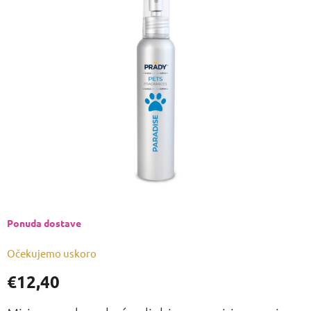
je
0,0
od
5
zvjezdica.
Ponuda dostave
Očekujemo uskoro
€12,40
Izmjeri
cijenu: