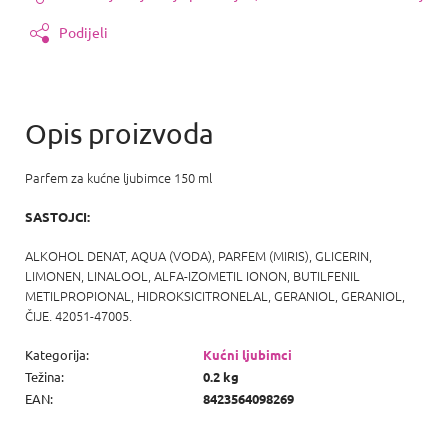
Podijeli
Parfem za kućne ljubimce 150 ml
SASTOJCI:
ALKOHOL DENAT, AQUA (VODA), PARFEM (MIRIS), GLICERIN,
LIMONEN, LINALOOL, ALFA-IZOMETIL IONON, BUTILFENIL
METILPROPIONAL, HIDROKSICITRONELAL, GERANIOL, GERANIOL,
ČIJE. 42051-47005.
Kategorija
:
Kućni ljubimci
Težina
:
0.2 kg
EAN
:
8423564098269