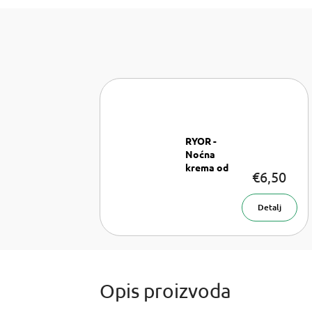
RYOR -
Noćna
krema od
€6,50
morskih
Krema
algi
za lice 50 ml
Detalj