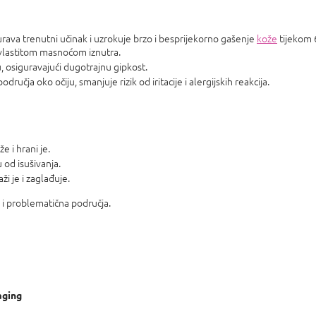
urava trenutni učinak i uzrokuje brzo i besprijekorno gašenje
kože
tijekom 6
vlastitom masnoćom iznutra.
u, osiguravajući dugotrajnu gipkost.
dručja oko očiju, smanjuje rizik od iritacije i alergijskih reakcija.
e i hrani je.
 od isušivanja.
i je i zaglađuje.
e i problematična područja.
aging