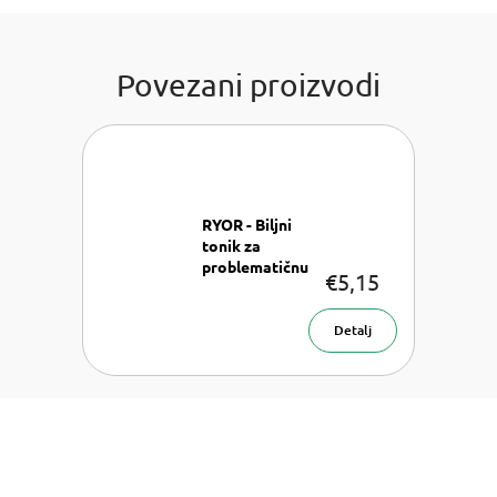
Povezani proizvodi
RYOR - Biljni
tonik za
problematičnu
€5,15
Tonik za
kožu
lice 200 ml
Detalj