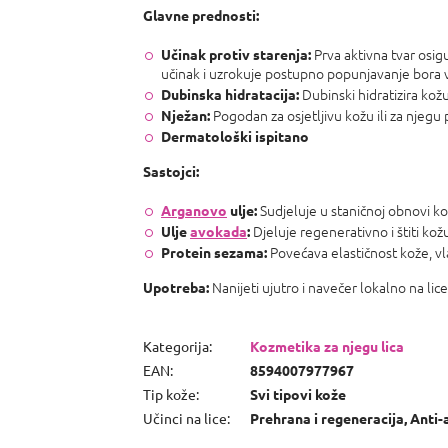
Glavne prednosti:
Prva aktivna tvar osig
Učinak protiv starenja:
učinak i uzrokuje postupno popunjavanje bora 
Dubinski hidratizira kož
Dubinska hidratacija:
Pogodan za osjetljivu kožu ili za njegu po
Nježan:
Dermatološki ispitano
Sastojci:
Sudjeluje u staničnoj obnovi kož
Arganovo
ulje:
Djeluje regenerativno i štiti kožu
Ulje
avokada
:
Povećava elastičnost kože, vlaž
Protein sezama:
Nanijeti ujutro i navečer lokalno na lic
Upotreba:
Kategorija
:
Kozmetika za njegu lica
EAN
:
8594007977967
Tip kože
:
Svi tipovi kože
Učinci na lice
:
Prehrana i regeneracija, Anti-