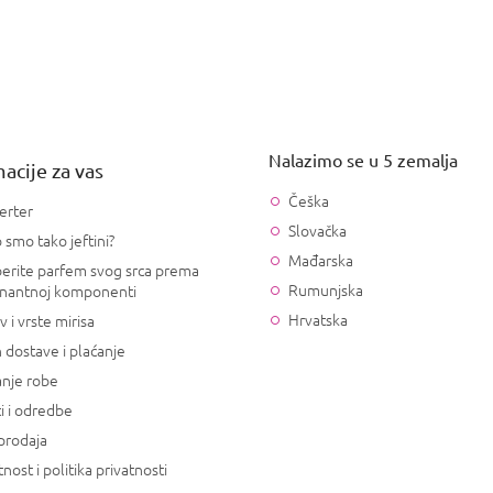
Nalazimo se u 5 zemalja
acije za vas
Češka
erter
Slovačka
 smo tako jeftini?
Mađarska
erite parfem svog srca prema
Rumunjska
nantnoj komponenti
Hrvatska
v i vrste mirisa
 dostave i plaćanje
anje robe
i i odredbe
prodaja
tnost i politika privatnosti