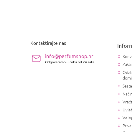
P
o
d
n
Kontaktirajte nas
Inform
o
ž
info@parfumshop.hr
Konv
j
Odgovaramo u roku od 24 sata
Zašto
e
Odab
domi
Sasta
Način
Vrać
Uvjet
Vele
Priva