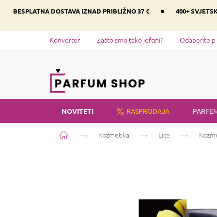
Preskoči
•
BESPLATNA DOSTAVA IZNAD PRIBLIŽNO 37 €
400+ SVJETS
na
sadržaj
Konverter
Zašto smo tako jeftini?
Odaberite p
NOVITETI
RASPRODAJA
PARFEM
Početna
Kozmetika
Lice
Kozmet