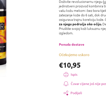
proizvoda
Doživite revolucionarnu njegu
k
je
jedinstveni proizvod kombinira tr
0,0
vašu kožu mekom i bez bora tijek
od
zatezanje kože do 6 sati, dok dr
5
osigurava trajnu korekciju kože. 
zvjezdica.
Der
za njegu područja oko očiju.
Priuštite svojoj koži luksuznu nj
izgledom.
Ponuda dostave
Očekujemo uskoro
€10,95
Izmjeri
Ispis
cijenu:
Čuvar cijene još nije p
Podijeli