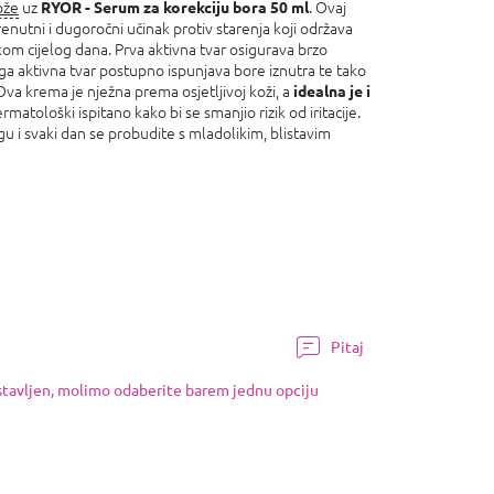
ože
uz
. Ovaj
RYOR - Serum za korekciju bora 50 ml
enutni i dugoročni učinak protiv starenja koji održava
om cijelog dana. Prva aktivna tvar osigurava brzo
uga aktivna tvar postupno ispunjava bore iznutra te tako
Ova krema je nježna prema osjetljivoj koži, a
idealna je i
matološki ispitano kako bi se smanjio rizik od iritacije.
egu i svaki dan se probudite s mladolikim, blistavim
Pitaj
ostavljen, molimo odaberite barem jednu opciju