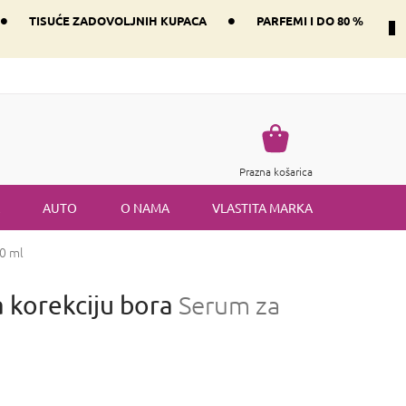
•
•
TISUĆE ZADOVOLJNIH KUPACA
PARFEMI I DO 80 %
Način dostave i plaćanje
Vraćanje robe
Uvjeti i odredbe
Košarica
Prazna košarica
AUTO
O NAMA
VLASTITA MARKA
50 ml
 korekciju bora
Serum za