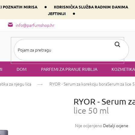
•
KI POZNATIH MIRISA
KORISNIČKA SLUŽBA RADNIM DANIMA
•
JEFTINIJI
arfem svog srca prema dominantnoj komponenti
Sastav i vrste mirisa
info@parfumshop.hr
I
DOM
PARFEMI ZA PRANJE RUBLJA
KOZMETIKA
ika za njegu lica
RYOR - Serum za korekciju bora
Serum za lice 
RYOR - Serum za
lice 50 ml
Prosječna
Nije ocijenjeno
Detalji ocjene
ocjena