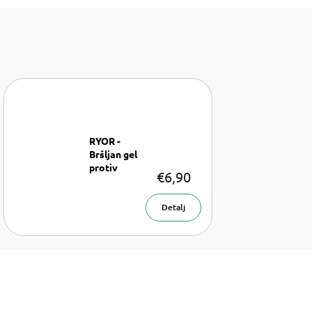
RYOR -
Bršljan gel
protiv
€6,90
Gel
celulita
za tijelo 200
ml
Detalj