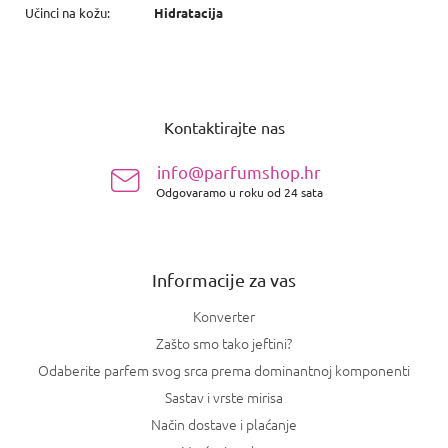
Učinci na kožu
:
Hidratacija
P
o
Kontaktirajte nas
d
n
info@parfumshop.hr
o
Odgovaramo u roku od 24 sata
ž
j
e
Informacije za vas
Konverter
Zašto smo tako jeftini?
Odaberite parfem svog srca prema dominantnoj komponenti
Sastav i vrste mirisa
Način dostave i plaćanje