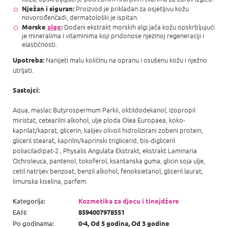
Proizvod je prikladan za osjetljivu kožu
Nježan i siguran:
novorođenčadi, dermatološki je ispitan.
Dodani ekstrakt morskih algi jača kožu opskrbljujući
Morske
alge
:
je mineralima i vitaminima koji pridonose njezinoj regeneraciji i
elastičnosti.
Nanijeti malu količinu na opranu i osušenu kožu i nježno
Upotreba:
utrljati.
Sastojci:
Aqua, maslac Butyrospermum Parkii, oktildodekanol, izopropil
miristat, cetearilni alkohol, ulje ploda Olea Europaea, koko-
kaprilat/kaprat, glicerin, kalijev olivoil hidrolizirani zobeni protein,
gliceril stearat, kaprilni/kaprinski triglicerid, bis-digliceril
poliaciladipat-2 , Physalis Angulata Ekstrakt, ekstrakt Laminaria
Ochroleuca, pantenol, tokoferol, ksantanska guma, glicin soja ulje,
cetil natrijev benzoat, benzil alkohol, fenoksietanol, gliceril laurat,
limunska kiselina, parfem.
Kategorija
:
Kozmetika za djecu i tinejdžere
EAN
:
8594007978551
Po godinama
:
0-4, Od 5 godina, Od 3 godine