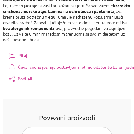
koji ujedno jača njenu zaštitnu kožnu barijeru. Sa sadržajem e
kstrakta
, ova
cinchona, morske
alge
,
Laminaria ochroleuca i
pantenola
krema pruža potrebnu njegu i umiruje nadraženu kožu, smanjujući
crvenilo i svrbež. Zahvaljujući nježnim sastojcima i neutralnom mirisu
, ovaj proizvod je pogodan i za osjetljivu
bez alergenih komponenti
kožu. Uživajte u mirnim i radosnim trenucima sa svojim djetetom uz
našu posebnu brigu.
Pitaj
Čuvar cijene još nije postavljen, molimo odaberite barem jedn
Podijeli
Povezani proizvodi