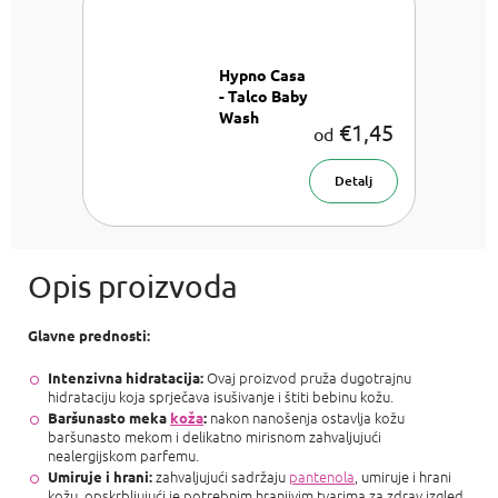
Hypno Casa
- Talco Baby
Wash
€1,45
od
Parfemi za
pranje rublja
Detalj
Glavne prednosti:
Ovaj proizvod pruža dugotrajnu
Intenzivna hidratacija:
hidrataciju koja sprječava isušivanje i štiti bebinu kožu.
nakon nanošenja ostavlja kožu
Baršunasto meka
koža
:
baršunasto mekom i delikatno mirisnom zahvaljujući
nealergijskom parfemu.
zahvaljujući sadržaju
pantenola
, umiruje i hrani
Umiruje i hrani:
kožu, opskrbljujući je potrebnim hranjivim tvarima za zdrav izgled.