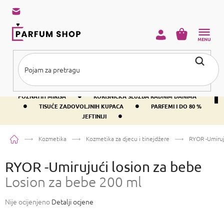
Preskoči
na
sadržaj
KOŠARICA
•
BESPLATNA DOSTAVA IZNAD PRIBLIŽNO 37 €
400+ SVJETSKI
•
POZNATIH MIRISA
KORISNIČKA SLUŽBA RADNIM DANIMA
•
•
TISUĆE ZADOVOLJNIH KUPACA
PARFEMI I DO 80 %
•
JEFTINIJI
Početna
Kozmetika
Kozmetika za djecu i tinejdžere
RYOR -Umiruj
RYOR -Umirujući losion za bebe
Losion za bebe 200 ml
Prosječna
Nije ocijenjeno
Detalji ocjene
ocjena
proizvoda