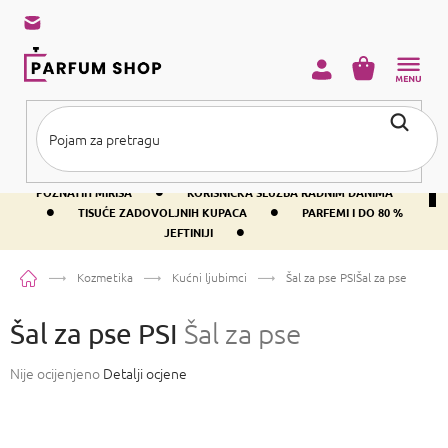
Preskoči
na
sadržaj
KOŠARICA
•
BESPLATNA DOSTAVA IZNAD PRIBLIŽNO 37 €
400+ SVJETSKI
•
POZNATIH MIRISA
KORISNIČKA SLUŽBA RADNIM DANIMA
•
•
TISUĆE ZADOVOLJNIH KUPACA
PARFEMI I DO 80 %
•
JEFTINIJI
Početna
Kozmetika
Kućni ljubimci
Šal za pse PSI
Šal za pse
Šal za pse PSI
Šal za pse
Prosječna
Nije ocijenjeno
Detalji ocjene
ocjena
proizvoda
je
0,0