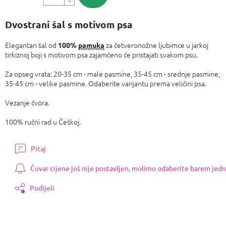
Izmjeri
cijenu:
Dvostrani šal s motivom psa
Elegantan šal od
za četveronožne ljubimce u jarkoj
100%
pamuka
tirkiznoj boji s motivom psa zajamčeno će pristajati svakom psu.
Za opseg vrata: 20-35 cm - male pasmine, 35-45 cm - srednje pasmine,
35-45 cm - velike pasmine. Odaberite varijantu prema veličini psa.
Vezanje čvora.
100% ručni rad u Češkoj.
Pitaj
Čuvar cijene još nije postavljen, molimo odaberite barem jedn
Podijeli