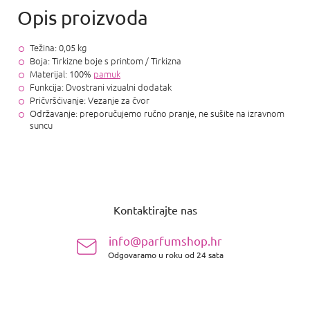
Težina: 0,05 kg
Boja: Tirkizne boje s printom / Tirkizna
Materijal: 100%
pamuk
Funkcija: Dvostrani vizualni dodatak
Pričvršćivanje: Vezanje za čvor
Održavanje: preporučujemo ručno pranje, ne sušite na izravnom
suncu
P
o
Kontaktirajte nas
d
n
info@parfumshop.hr
o
Odgovaramo u roku od 24 sata
ž
j
e