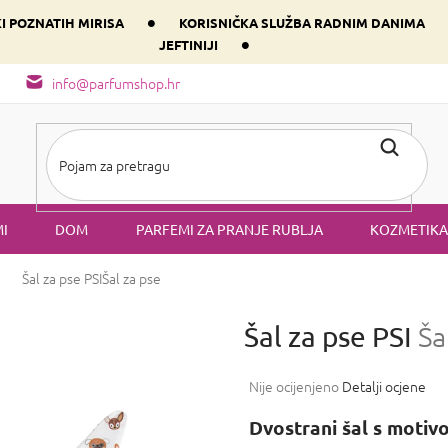
•
KI POZNATIH MIRISA
KORISNIČKA SLUŽBA RADNIM DANIMA
•
JEFTINIJI
arfem svog srca prema dominantnoj komponenti
Sastav i vrste mirisa
info@parfumshop.hr
I
DOM
PARFEMI ZA PRANJE RUBLJA
KOZMETIKA
Šal za pse PSI
Šal za pse
Šal za pse PSI
Ša
Prosječna
Nije ocijenjeno
Detalji ocjene
ocjena
proizvoda
Dvostrani šal s moti
je