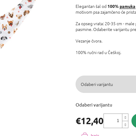
0,0
Elegantan šal od
100%
pamuka
od
motivom psa zajamčeno će prista
5
zvjezdica.
Za opseg vrata: 20-35 cm - male
pasmine. Odaberite varijantu pre
Vezanje čvora.
100% ručni rad u Češkoj.
Odaberi varijantu
€12,40
Izmjeri
cijenu:
Ispis