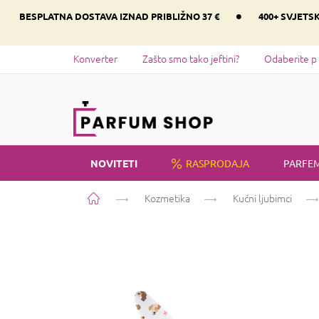
Preskoči
•
BESPLATNA DOSTAVA IZNAD PRIBLIŽNO 37 €
400+ SVJETS
na
sadržaj
Konverter
Zašto smo tako jeftini?
Odaberite p
NOVITETI
RASPRODAJA
PARFEM
Početna
Kozmetika
Kućni ljubimci