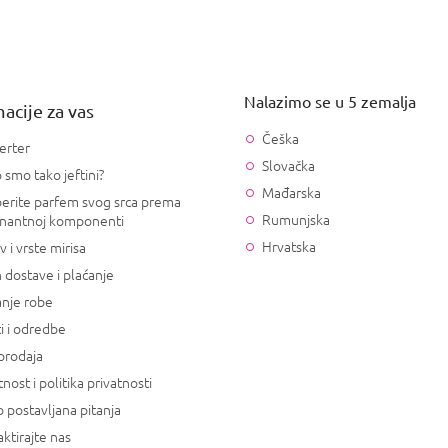
Nalazimo se u 5 zemalja
acije za vas
Češka
erter
Slovačka
 smo tako jeftini?
Mađarska
erite parfem svog srca prema
Rumunjska
nantnoj komponenti
Hrvatska
v i vrste mirisa
 dostave i plaćanje
anje robe
i i odredbe
prodaja
tnost i politika privatnosti
 postavljana pitanja
ktirajte nas