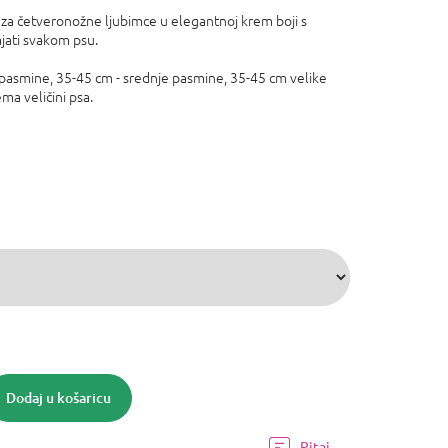
za četveronožne ljubimce u elegantnoj krem ​​boji s
jati svakom psu.
 pasmine, 35-45 cm - srednje pasmine, 35-45 cm velike
ma veličini psa.
Dodaj u košaricu
Pitaj