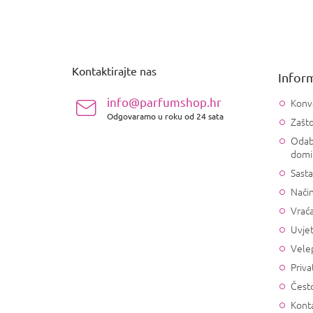
P
o
d
n
Kontaktirajte nas
Inform
o
ž
info@parfumshop.hr
Konv
j
Odgovaramo u roku od 24 sata
Zašto
e
Odab
domi
Sasta
Način
Vrać
Uvjet
Vele
Priva
Često
Konta