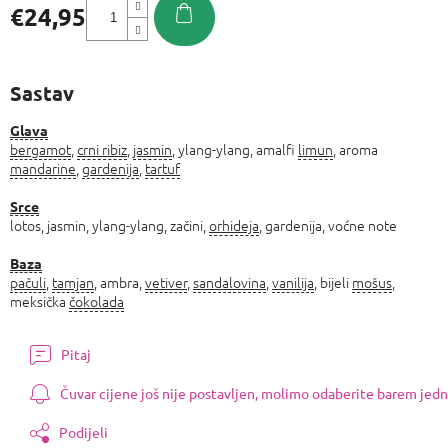
€24,95
Izmjeri
cijenu:
Sastav
Glava
bergamot
,
crni ribiz
,
jasmin
, ylang-ylang, amalfi
limun
, aroma
mandarine
,
gardenija
,
tartuf
Srce
lotos, jasmin, ylang-ylang, začini,
orhideja
, gardenija, voćne note
Baza
pačuli
,
tamjan
, ambra,
vetiver
,
sandalovina
,
vanilija
, bijeli
mošus
,
meksička
čokolada
Pitaj
Čuvar cijene još nije postavljen, molimo odaberite barem jedn
Podijeli