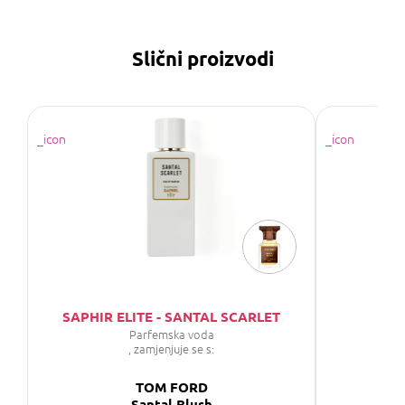
Slični proizvodi
SAPHIR ELITE - SANTAL SCARLET
PU
Parfemska voda
, zamjenjuje se s:
TOM FORD
Santal Blush