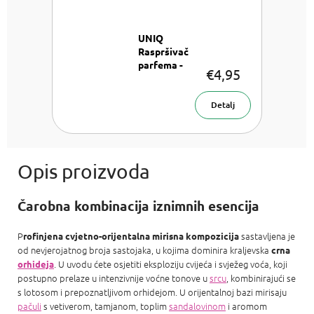
UNIQ
Raspršivač
parfema -
€4,95
Zlatni
Raspršivač
parfema 8
Detalj
ml
Čarobna kombinacija iznimnih esencija
P
sastavljena je
rofinjena cvjetno-orijentalna mirisna kompozicija
od nevjerojatnog broja sastojaka, u kojima dominira kraljevska
crna
. U uvodu ćete osjetiti eksploziju cvijeća i svježeg voća, koji
orhideja
postupno prelaze u intenzivnije voćne tonove u
srcu
, kombinirajući se
s lotosom i prepoznatljivom orhidejom. U orijentalnoj bazi mirisaju
pačuli
s vetiverom, tamjanom, toplim
sandalovinom
i aromom