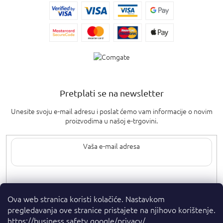
Pretplati se na newsletter
Unesite svoju e-mail adresu i poslat ćemo vam informacije o novim
proizvodima u našoj e-trgovini.
Upisom svoje e-pošte pristajete na
uvjete privatnosti
.
Ova web stranica koristi kolačiće. Nastavkom
pregledavanja ove stranice pristajete na njihovo korištenje.
https://business.safety.google/privacy/