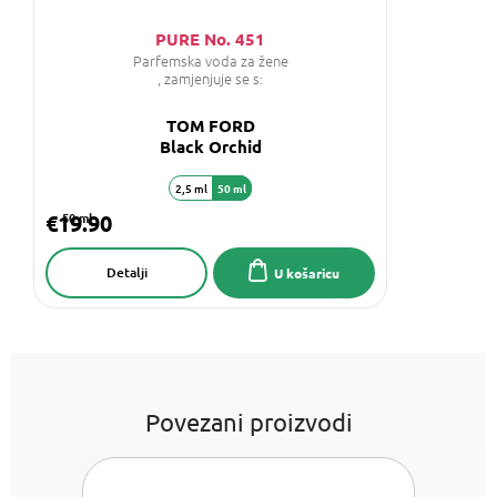
PURE No. 451
Parfemska voda za žene
, zamjenjuje se s:
TOM FORD
Black Orchid
2,5 ml
50 ml
€19.90
50 ml
Detalji
U košaricu
Povezani proizvodi