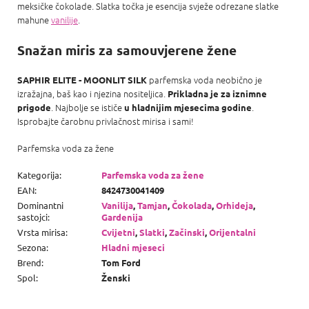
meksičke čokolade. Slatka točka je esencija svježe odrezane slatke
mahune
vanilije
.
Snažan miris za samouvjerene žene
parfemska voda neobično je
SAPHIR ELITE - MOONLIT SILK
izražajna, baš kao i njezina nositeljica.
Prikladna je za iznimne
. Najbolje se ističe
.
prigode
u hladnijim mjesecima godine
Isprobajte čarobnu privlačnost mirisa i sami!
Parfemska voda za žene
Kategorija
:
Parfemska voda za žene
EAN
:
8424730041409
Dominantni
Vanilija
,
Tamjan
,
Čokolada
,
Orhideja
,
sastojci
:
Gardenija
Vrsta mirisa
:
Cvijetni
,
Slatki
,
Začinski
,
Orijentalni
Sezona
:
Hladni mjeseci
Brend
:
Tom Ford
Spol
:
Ženski