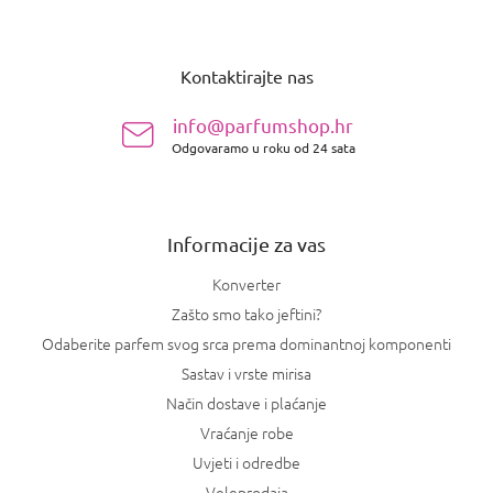
P
o
Kontaktirajte nas
d
n
info@parfumshop.hr
o
Odgovaramo u roku od 24 sata
ž
j
e
Informacije za vas
Konverter
Zašto smo tako jeftini?
Odaberite parfem svog srca prema dominantnoj komponenti
Sastav i vrste mirisa
Način dostave i plaćanje
Vraćanje robe
Uvjeti i odredbe
Veleprodaja