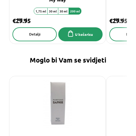
1,75 ml
30 ml
30 ml
200 ml
€29.95
200 ml
€29.95
200 ml
Detalji
Detalj
U košaricu
Moglo bi Vam se svidjeti