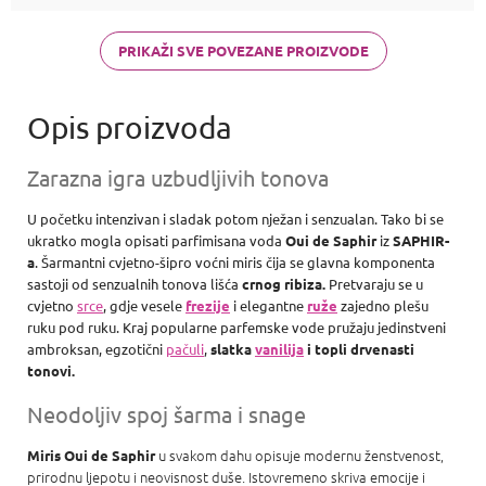
di Gioia,
Chanel Coco
Mademoiselle
PRIKAŽI SVE POVEZANE PROIZVODE
a Carolina
Herrera Good
girl
Zarazna igra uzbudljivih tonova
U početku intenzivan i sladak potom nježan i senzualan. Tako bi se
ukratko mogla opisati parfimisana voda
Oui de Saphir
iz
SAPHIR-
a
. Šarmantni cvjetno-šipro voćni miris čija se glavna komponenta
sastoji od senzualnih tonova lišća
crnog ribiza.
Pretvaraju se u
cvjetno
srce
, gdje vesele
frezije
i elegantne
ruže
zajedno plešu
ruku pod ruku. Kraj popularne parfemske vode pružaju jedinstveni
ambroksan, egzotični
pačuli
,
slatka
vanilija
i topli drvenasti
tonovi.
Neodoljiv spoj šarma i snage
u svakom dahu opisuje modernu ženstvenost,
Miris Oui de Saphir
prirodnu ljepotu i neovisnost duše. Istovremeno skriva emocije i