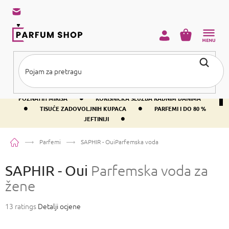
Preskoči
na
sadržaj
KOŠARICA
•
BESPLATNA DOSTAVA IZNAD PRIBLIŽNO 37 €
400+ SVJETSKI
•
POZNATIH MIRISA
KORISNIČKA SLUŽBA RADNIM DANIMA
•
•
TISUĆE ZADOVOLJNIH KUPACA
PARFEMI I DO 80 %
•
JEFTINIJI
Početna
Parfemi
SAPHIR - Oui
Parfemska voda za žene
SAPHIR - Oui
Parfemska voda za
žene
Prosječna
13 ratings
Detalji ocjene
ocjena
proizvoda