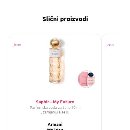
Slični proizvodi
Saphir - My Future
Parfemska voda za žene 50 ml
P
, zamjenjuje se s:
Armani
My Way