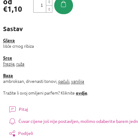
od
€1,10
Izmjeri
cijenu:
Sastav
Glava
lišće crnog ribiza
Srce
frezija
,
ruža
Baza
ambroksan, drvenasti tonovi,
pačuli
,
vanilija
Tražite li svoj omiljeni parfem? Kliknite
.
ovdje
Pitaj
Čuvar cijene još nije postavljen, molimo odaberite barem jedn
Podijeli