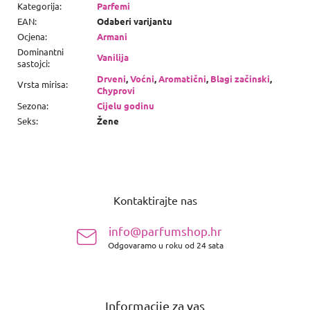
Kategorija
:
Parfemi
EAN
:
Odaberi varijantu
Ocjena
:
Armani
Dominantni
Vanilija
sastojci
:
Drveni
,
Voćni
,
Aromatični
,
Blagi začinski
,
Vrsta mirisa
:
Chyprovi
Sezona
:
Cijelu godinu
Seks
:
Žene
P
o
Kontaktirajte nas
d
n
info@parfumshop.hr
o
Odgovaramo u roku od 24 sata
ž
j
e
Informacije za vas