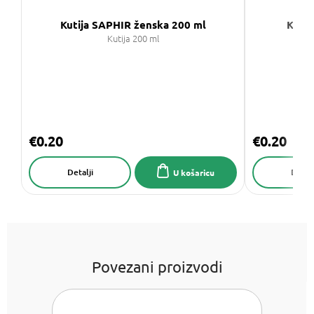
Kutija SAPHIR ženska 200 ml
Kutij
Kutija 200 ml
€0.20
€0.20
Detalji
Detalj
U košaricu
Povezani proizvodi