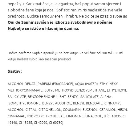
nepažnju. Karizmatična je i elegantna, baš poput samouvjerene i
slobodne žene koja je nosi. Sofisticirani miris naglasit će sve vaše
prednosti. Budite samouvjereni i hrabri. Ne bojte se izraziti svoje ja!
.
Oui de Saphir savršen je izbor za svakodnevno nošenje
Najbolje se ističe u hladnijim danima.
Bočice parfema Saphir isporučuju se bez kutije. Za veličine od 200 ml i 50 ml
kutiju možete kupiti kao zaseban proizvod.
Sastav :
ALCOHOL DENAT., PARFUM (FRAGRANCE), AQUA (WATER), ETHYLHEXYL
METHOXYCINNAMATE, BUTYL METHOXYDIBENZOYLMETHANE, ETHYLHEXYL
SALICYLATE, BENZOPHENONE-1, BHT, BENZYL SALICYLATE, ALPHA-
ISOMETHYL IONONE, BENZYL ALCOHOL, BENZYL BENZOATE, CINNAMYL
ALCOHOL, CITRAL, CITRONELLOL, COUMARIN, EUGENOL, GERANIOL, HEXYL
CINNAMAL, HYDROXYCITRONELLAL, LIMONENE, LINALOOL,

[CI 16035, CI
19140, CI 15985, CI 42090, CI 60730]